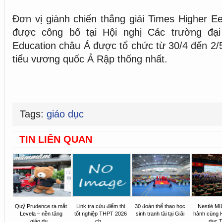
Đơn vị giành chiến thắng giải Times Higher E
được công bố tại Hội nghị Các trường đại
Education châu Á được tổ chức từ 30/4 đến 2/5
tiểu vương quốc Ả Rập thống nhất.
Tags:
giáo dục
TIN LIÊN QUAN
Quỹ Prudence ra mắt
Link tra cứu điểm thi
30 đoàn thể thao học
Nestlé M
Levela – nền tảng
tốt nghiệp THPT 2026
sinh tranh tài tại Giải
hành cùng H
giáo dụ...
ch...
...
dục T