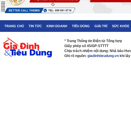
TRANG CHỦ
TIN TỨC
KINH DOANH
TIÊU DÙNG
GIẢI TRÍ
SỨC KHỎE
* Trang Thông tin Điện tử Tổng hợp
Giấy phép số 45/GP-STTTT
Chịu trách nhiệm nội dung: Nhà báo H
Ghi rõ nguồn:
giadinhtieudung.vn
khi lấy