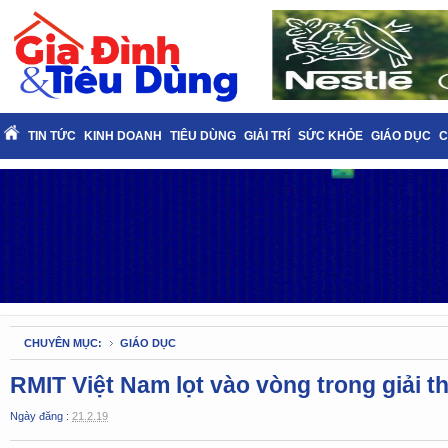
TIN TỨC
KINH DOANH
TIÊU DÙNG
GIẢI TRÍ
SỨC KHỎE
GIÁO DỤC
C
CHUYÊN MỤC:
GIÁO DỤC
RMIT Việt Nam lọt vào vòng trong giải 
Ngày đăng :
21.2.19