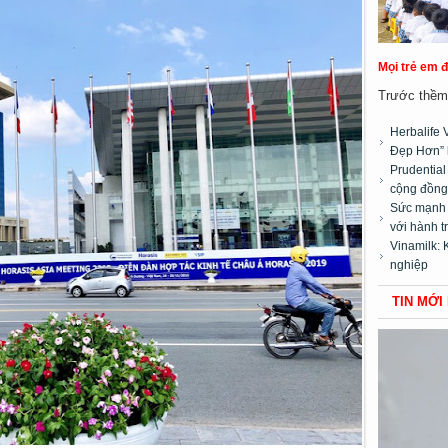
Mọi trẻ em 
Trước thềm 
Herbalife 
Đẹp Hơn” 
Prudentia
cộng đồng”
Sức mạnh t
với hành t
Vinamilk: 
nghiệp
TIN MỚI