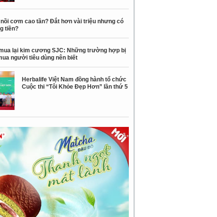
nồi cơm cao tần? Đắt hơn vài triệu nhưng có
g tiền?
mua lại kim cương SJC: Những trường hợp bị
mua người tiêu dùng nên biết
Herbalife Việt Nam đồng hành tổ chức
Cuộc thi “Tôi Khỏe Đẹp Hơn” lần thứ 5