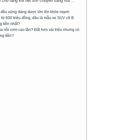
cho rằng khi tiết trời chuyển sang má ...
m đều xứng đáng được lớn lên khỏe mạnh
từ 600 triệu đồng, đâu là mẫu xe SUV cỡ B
g tiền nhất?
 nồi cơm cao tần? Đắt hơn vài triệu nhưng có
ng tiền?