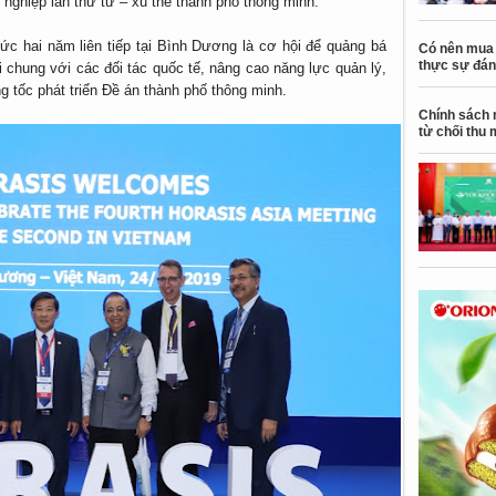
 nghiệp lần thứ tư – xu thế thành phố thông minh.
c hai năm liên tiếp tại Bình Dương là cơ hội để quảng bá
Có nên mua 
thực sự đán
i chung với các đối tác quốc tế, nâng cao năng lực quản lý,
ng tốc phát triển Đề án thành phố thông minh.
Chính sách 
từ chối thu 