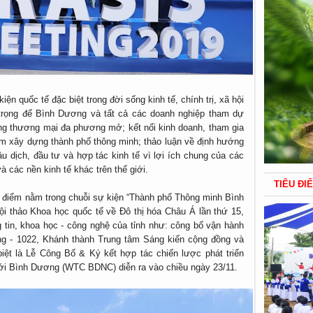
ện quốc tế đặc biệt trong đời sống kinh tế, chính trị, xã hội
trọng để Bình Dương và tất cả các doanh nghiệp tham dự
ống thương mại đa phương mở; kết nối kinh doanh, tham gia
iệm xây dựng thành phố thông minh; thảo luận về định hướng
u dịch, đầu tư và hợp tác kinh tế vì lợi ích chung của các
 các nền kinh tế khác trên thế giới.
TIÊU ĐI
g điểm nằm trong chuỗi sự kiện “Thành phố Thông minh Bình
i thảo Khoa học quốc tế về Đô thị hóa Châu Á lần thứ 15,
g tin, khoa học - công nghệ của tỉnh như: công bố vận hành
g - 1022, Khánh thành Trung tâm Sáng kiến cộng đồng và
biệt là Lễ Công Bố & Ký kết hợp tác chiến lược phát triển
ới Bình Dương (WTC BDNC) diễn ra vào chiều ngày 23/11.