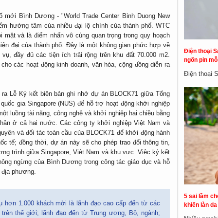
ố mới Bình Dương - "World Trade Center Binh Duong New
điểm hướng tâm của nhiều đại lộ chính của thành phố. WTC
i mặt và là điểm nhấn vô cùng quan trọng trong quy hoạch
 hiện đại của thành phố. Đây là một không gian phức hợp về
Điện thoại S
 vụ, đầy đủ các tiện ích trải rộng trên khu đất 70.000 m2.
ngốn pin mỗi
ho các hoạt động kinh doanh, văn hóa, cộng đồng diễn ra
Điện thoại 
ễn ra Lễ Ký kết biên bản ghi nhớ dự án BLOCK71 giữa Tổng
uốc gia Singapore (NUS) để hỗ trợ hoạt động khởi nghiệp
một luồng tài năng, công nghệ và khởi nghiệp hai chiều bằng
 nhân ở cả hai nước. Các công ty khởi nghiệp Việt Nam và
nguyên và đối tác toàn cầu của BLOCK71 để khởi động hành
ốc tế; đồng thời, dự án ​​này sẽ cho phép trao đổi thông tin,
ơng trình giữa Singapore, Việt Nam và khu vực. Việc ký kết
không ngừng của Bình Dương trong công tác giáo dục và hỗ
p địa phương.
5 sai lầm c
ụ hơn 1.000 khách mời là lãnh đạo cao cấp đến từ các
khiến làn d
 trên thế giới; lãnh đạo đến từ Trung ương, Bộ, ngành;