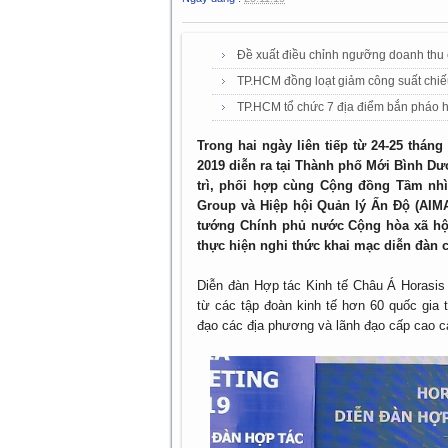
Đề xuất điều chỉnh ngưỡng doanh thu 
TP.HCM đồng loạt giảm công suất chiế
TP.HCM tổ chức 7 địa điểm bắn pháo h
Trong hai ngày liên tiếp từ 24-25 thán
2019 diễn ra tại Thành phố Mới Bình D
trì, phối hợp cùng Cộng đồng Tầm nh
Group và Hiệp hội Quản lý Ấn Độ (AIM
tướng Chính phủ nước Cộng hòa xã hộ
thực hiện nghi thức khai mạc diễn đàn 
Diễn đàn Hợp tác Kinh tế Châu Á Horasis 
từ các tập đoàn kinh tế hơn 60 quốc gia 
đạo các địa phương và lãnh đạo cấp cao 