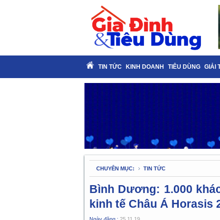
TIN TỨC
KINH DOANH
TIÊU DÙNG
GIẢI 
CHUYÊN MỤC:
TIN TỨC
Bình Dương: 1.000 khá
kinh tế Châu Á Horasis 
Ngày đăng :
25.11.19