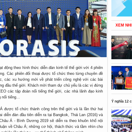
XEM NHI
ạt động theo hình thức diễn đàn kinh tế thế giới với 4 phiên
song. Các phiên đối thoại được tổ chức theo từng chuyên đề
ực, các xu hướng mới về phát triển công nghệ với các bài
àng đầu thế giới. Khách mời tham dự chủ yếu là các vị đứng
O các tập đoàn nổi tiếng thế giới, các nhà lãnh đạo kinh
g nổi tiếng…
Ý nghĩa 12 
Á được tổ chức thành công trên thế giới và là lần thứ hai
 diễn đàn đầu tiên diễn ra tại Bangkok, Thái Lan (2016) và
 Châu Á - Bình Dương 2019 sẽ diễn ra theo khuôn khổ nội
o luận về Châu Á; những cơ hội, thách thức và tầm nhìn cho