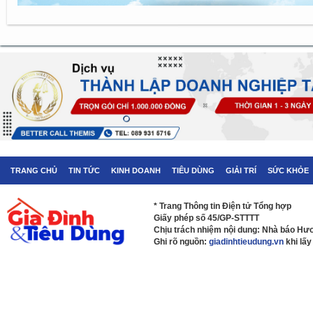
TRANG CHỦ
TIN TỨC
KINH DOANH
TIÊU DÙNG
GIẢI TRÍ
SỨC KHỎE
* Trang Thông tin Điện tử Tổng hợp
Giấy phép số 45/GP-STTTT
Chịu trách nhiệm nội dung: Nhà báo H
Ghi rõ nguồn:
giadinhtieudung.vn
khi lấy