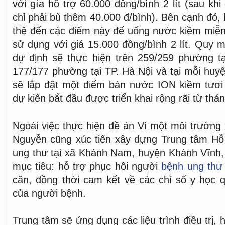
với gía hỗ trợ 60.000 đồng/bình 2 lít (sau kh
chỉ phải bù thêm 40.000 đ/bình). Bên cạnh đó,
thể đến các điểm này để uống nước kiềm miễn
sử dụng với giá 15.000 đồng/bình 2 lít. Quy 
dự định sẽ thực hiện trên 259/259 phường tạ
177/177 phường tại TP. Hà Nội và tại mỗi huyệ
sẽ lắp đặt một điểm bán nước ION kiềm tươi
dự kiến bắt đầu được triển khai rộng rãi từ thá
Ngoài việc thực hiện đề án Vì một môi trường
Nguyễn cũng xúc tiến xây dựng Trung tâm Hỗ 
ung thư tại xã Khánh Nam, huyện Khánh Vĩnh,
mục tiêu: hỗ trợ phục hồi người
bệnh ung thư
căn, đồng thời cam kết về các chỉ số y học qu
của người bệnh.
Trung tâm sẽ ứng dụng các liệu trình điều trị,