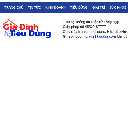
TRANG CHỦ
TIN TỨC
KINH DOANH
TIÊU DÙNG
GIẢI TRÍ
SỨC KHỎE
* Trang Thông tin Điện tử Tổng hợp
Giấy phép số 45/GP-STTTT
Chịu trách nhiệm nội dung: Nhà báo H
Ghi rõ nguồn:
giadinhtieudung.vn
khi lấy