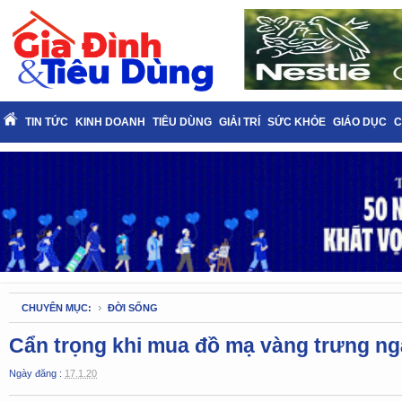
TIN TỨC
KINH DOANH
TIÊU DÙNG
GIẢI TRÍ
SỨC KHỎE
GIÁO DỤC
C
CHUYÊN MỤC:
ĐỜI SỐNG
Cẩn trọng khi mua đồ mạ vàng trưng ng
Ngày đăng :
17.1.20