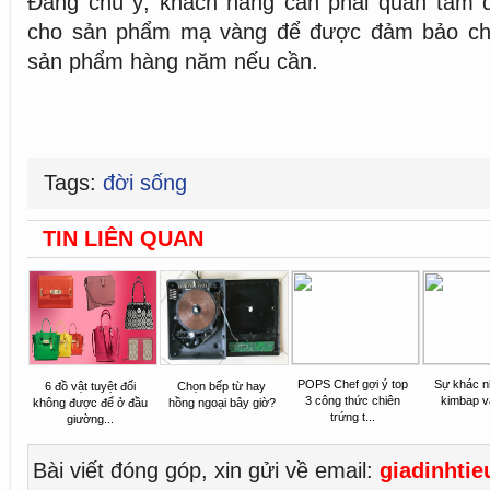
Đáng chú ý, khách hàng cần phải quan tâm 
cho sản phẩm mạ vàng để được đảm bảo chấ
sản phẩm hàng năm nếu cần.
Tags:
đời sống
TIN LIÊN QUAN
POPS Chef gợi ý top
Sự khác n
6 đồ vật tuyệt đối
Chọn bếp từ hay
3 công thức chiên
kimbap v
không được để ở đầu
hồng ngoại bây giờ?
trứng t...
giường...
Bài viết đóng góp, xin gửi về email:
giadinhti