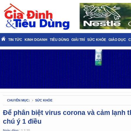
TIN TỨC
KINH DOANH
TIÊU DÙNG
GIẢI TRÍ
SỨC KHỎE
GIÁO DỤC
C
CHUYÊN MỤC:
SỨC KHỎE
Để phân biệt virus corona và cảm lạnh 
chú ý 1 điều
Ngày đăng :
1.2.20