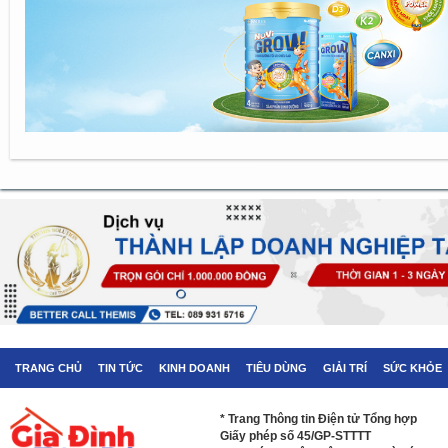
TRANG CHỦ
TIN TỨC
KINH DOANH
TIÊU DÙNG
GIẢI TRÍ
SỨC KHỎE
* Trang Thông tin Điện tử Tổng hợp
Giấy phép số 45/GP-STTTT