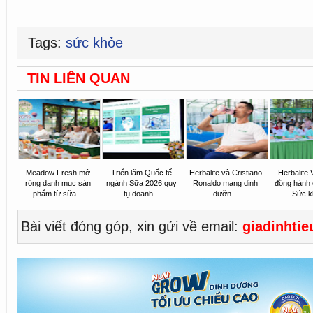
Tags:
sức khỏe
TIN LIÊN QUAN
Meadow Fresh mở
Triển lãm Quốc tế
Herbalife và Cristiano
Herbalife 
rộng danh mục sản
ngành Sữa 2026 quy
Ronaldo mang dinh
đồng hành
phẩm từ sữa...
tụ doanh...
dưỡn...
Sức kh
Bài viết đóng góp, xin gửi về email:
giadinhti