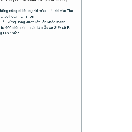
Samsung có thể nhanh hết pin dù không ...
chống nắng nhiều người mắc phải khi vào Thu
da lão hóa nhanh hơn
m đều xứng đáng được lớn lên khỏe mạnh
từ 600 triệu đồng, đâu là mẫu xe SUV cỡ B
g tiền nhất?