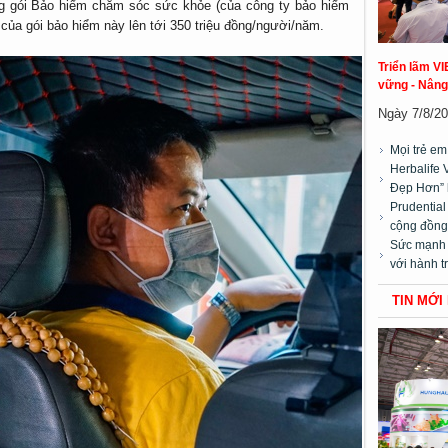
tặng gói Bảo hiểm chăm sóc sức khỏe (của công ty bảo hiểm
 của gói bảo hiểm này lên tới 350 triệu đồng/người/năm.
Triển lãm VI
vững - Nâng
Ngày 7/8/20
Mọi trẻ e
Herbalife 
Đẹp Hơn” 
Prudentia
cộng đồng”
Sức mạnh t
với hành t
TIN MỚI