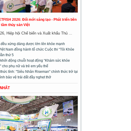
ETFISH 2026: Đổi mới sáng tạo - Phát triển bền
 tầm thủy sản Việt
26, Hiệp hội Chế biến và Xuất khẩu Thủ ...
m đều xứng đáng được lớn lên khỏe mạnh
Việt Nam đồng hành tổ chức Cuộc thi “Tôi Khỏe
lần thứ 5
l khởi động chuỗi hoạt động “Khám sức khỏe
 cho phụ nữ và trẻ em yếu thế
hức tỉnh: "Siêu Nhân Riseman" chính thức trở lại
rình bảo vệ trái đất đầy nghẹt thở
 NHẤT