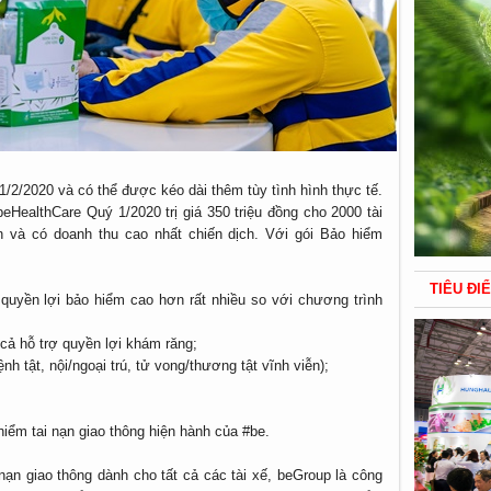
1/2/2020 và có thể được kéo dài thêm tùy tình hình thực tế.
eHealthCare Quý 1/2020 trị giá 350 triệu đồng cho 2000 tài
n và có doanh thu cao nhất chiến dịch. Với gói Bảo hiểm
TIÊU ĐI
uyền lợi bảo hiểm cao hơn rất nhiều so với chương trình
m cả hỗ trợ quyền lợi khám răng;
 tật, nội/ngoại trú, tử vong/thương tật vĩnh viễn);
iểm tai nạn giao thông hiện hành của #be.
 nạn giao thông dành cho tất cả các tài xế, beGroup là công