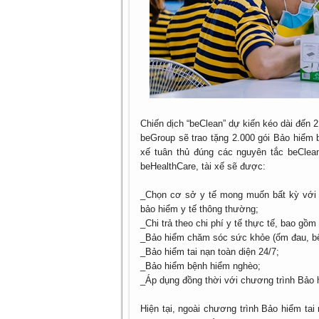
Chiến dịch “beClean” dự kiến kéo dài đến 2
beGroup sẽ trao tặng 2.000 gói Bảo hiểm b
xế tuân thủ đúng các nguyên tắc beClea
beHealthCare, tài xế sẽ được:
_Chọn cơ sở y tế mong muốn bất kỳ với q
bảo hiểm y tế thông thường;
_Chi trả theo chi phí y tế thực tế, bao gồ
_Bảo hiểm chăm sóc sức khỏe (ốm đau, bệnh
_Bảo hiểm tai nạn toàn diện 24/7;
_Bảo hiểm bệnh hiểm nghèo;
_Áp dụng đồng thời với chương trình Bảo h
Hiện tại, ngoài chương trình Bảo hiểm tai