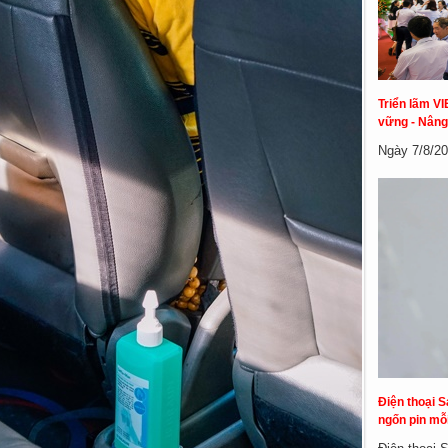
Triển lãm VI
vững - Nâng
Ngày 7/8/20
Điện thoại S
ngốn pin mỗi