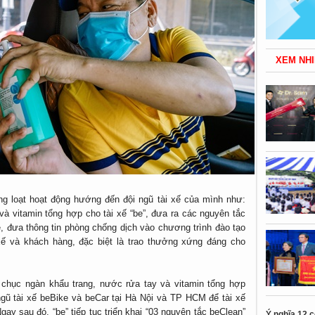
XEM NHI
àng loạt hoạt động hướng đến đội ngũ tài xế của mình như:
và vitamin tổng hợp cho tài xế “be”, đưa ra các nguyên tắc
, đưa thông tin phòng chống dịch vào chương trình đào tạo
 xế và khách hàng, đặc biệt là trao thưởng xứng đáng cho
g chục ngàn khẩu trang, nước rửa tay và vitamin tổng hợp
ũ tài xế beBike và beCar tại Hà Nội và TP HCM để tài xế
ay sau đó, “be” tiếp tục triển khai “03 nguyên tắc beClean”
Ý nghĩa 12 