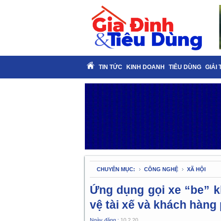
TIN TỨC
KINH DOANH
TIÊU DÙNG
GIẢI 
CHUYÊN MỤC:
CÔNG NGHỆ
XÃ HỘI
Ứng dụng gọi xe “be” k
vệ tài xế và khách hàn
Ngày đăng :
10.2.20