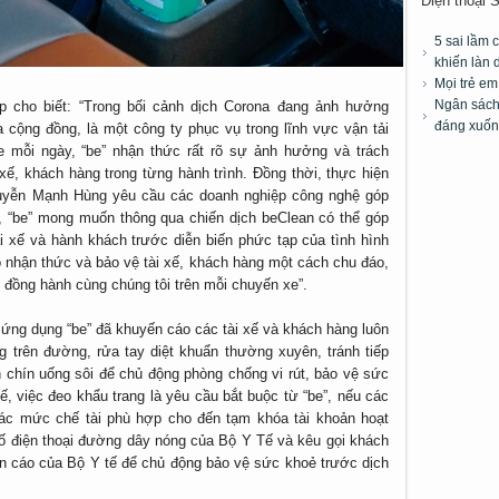
Điện thoại 
5 sai lầm 
khiến làn 
Mọi trẻ e
Ngân sách 
cho biết: “Trong bối cảnh dịch Corona đang ảnh hưởng
đáng xuốn
 cộng đồng, là một công ty phục vụ trong lĩnh vực vận tải
 mỗi ngày, “be” nhận thức rất rõ sự ảnh hưởng và trách
xế, khách hàng trong từng hành trình. Đồng thời, thực hiện
uyễn Mạnh Hùng yêu cầu các doanh nghiệp công nghệ góp
, “be” mong muốn thông qua chiến dịch beClean có thể góp
 xế và hành khách trước diễn biến phức tạp của tình hình
ao nhận thức và bảo vệ tài xế, khách hàng một cách chu đáo,
 đồng hành cùng chúng tôi trên mỗi chuyến xe”.
 ứng dụng “be” đã khuyến cáo các tài xế và khách hàng luôn
ng trên đường, rửa tay diệt khuẩn thường xuyên, tránh tiếp
n chín uống sôi để chủ động phòng chống vi rút, bảo vệ sức
ế, việc đeo khẩu trang là yêu cầu bắt buộc từ “be”, nếu các
các mức chế tài phù hợp cho đến tạm khóa tài khoản hoạt
số điện thoại đường dây nóng của Bộ Y Tế và kêu gọi khách
ến cáo của Bộ Y tế để chủ động bảo vệ sức khoẻ trước dịch