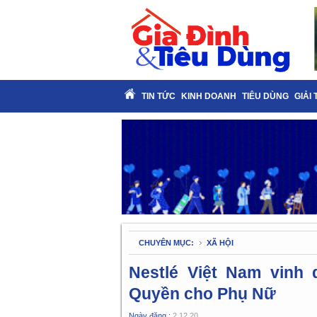
TIN TỨC
KINH DOANH
TIÊU DÙNG
GIẢI 
CHUYÊN MỤC:
XÃ HỘI
Nestlé Việt Nam vinh 
Quyền cho Phụ Nữ
Ngày đăng :
2.12.20