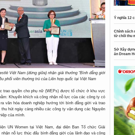
Ý nghĩa 12 
Chính sách 
từ chối thu 
Sở Xây dựng
án Dream H
tlé Việt Nam (đứng giữa) nhận giải thưởng “Bình đẳng giới
iều phối viên thường trú của Liên hợp quốc tại Việt Nam
tắc trao quyền cho phụ nữ (WEPs) được tổ chức ở khu vực
hằm: Khuyến khích và công nhận nỗ lực của các công ty có
ra văn hóa doanh nghiệp hướng tới bình đẳng giới và trao
 thu hút ngày càng nhiều các công ty vận dụng các Nguyên
ghiệp của mình.
diện UN Women tại Việt Nam, đại diện Ban Tổ chức Giải
 nhận nỗ lực thúc đẩy bình đẳng giới của lãnh đạo và công