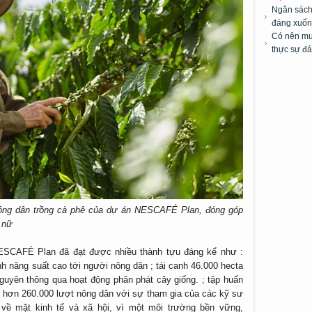
Ngân sách 
đáng xuốn
Có nên mua
thực sự đá
nông dân trồng cà phê của dự án NESCAFÉ Plan, đóng góp
 nữ
NESCAFÉ Plan đã đạt được nhiều thành tựu đáng kể như :
nh năng suất cao tới người nông dân ; tái canh 46.000 hecta
Nguyên thông qua hoạt động phân phát cây giống. ; tập huấn
o hơn 260.000 lượt nông dân với sự tham gia của các kỹ sư
về mặt kinh tế và xã hội, vì một môi trường bền vững,