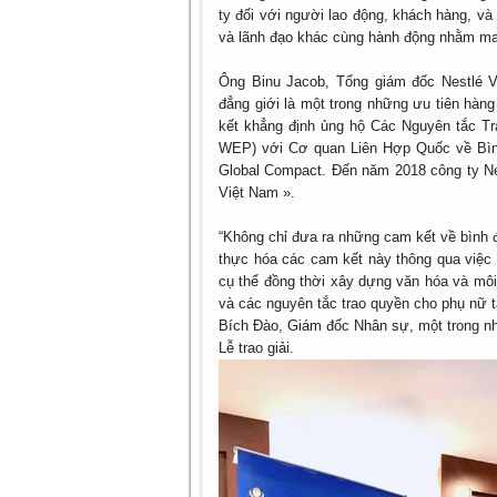
ty đối với người lao động, khách hàng, và
và lãnh đạo khác cùng hành động nhằm man
Ông Binu Jacob, Tổng giám đốc Nestlé V
đẳng giới là một trong những ưu tiên hàn
kết khẳng định ủng hộ Các Nguyên tắc T
WEP) với Cơ quan Liên Hợp Quốc về Bìn
Global Compact. Đến năm 2018 công ty Nes
Việt Nam ».
“Không chỉ đưa ra những cam kết về bình 
thực hóa các cam kết này thông qua việc 
cụ thể đồng thời xây dựng văn hóa và môi 
và các nguyên tắc trao quyền cho phụ nữ tạ
Bích Đào, Giám đốc Nhân sự, một trong nh
Lễ trao giải.