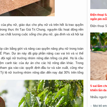
Điện thoại S
ngốn pin mỗi
 của phụ nữ, giáo dục cho phụ nữ và trên hết là trao quyền
Điện thoại 
trong thực thi Tạo Giá Trị Chung, nguyên tắc hoạt động nền
ao chất lượng cuộc sống cho phụ nữ, gia đình và xã hội tại
góp cân bằng giới và nâng cao quyền năng phụ nữ trong toàn
É Plan. Dự án này đã góp phần nâng cao vai trò và vị thế
 đội ngũ nữ trưởng nhóm nông dân trồng cà phê. Họ là cầu
hiệm canh tác của dự án cho các hộ nông dân khác. Trong
tham gia vào các quyết định đầu tư và sản xuất, cũng như
. Tỷ lệ nữ trưởng nhóm nông dân đến nay đạt 30% trên tổng
5 sai lầm c
khiến làn d
Nhiều người 
Mọi trẻ e