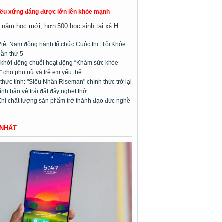
đều xứng đáng được lớn lên khỏe mạnh
năm học mới, hơn 500 học sinh tại xã H ...
Việt Nam đồng hành tổ chức Cuộc thi “Tôi Khỏe
lần thứ 5
l khởi động chuỗi hoạt động “Khám sức khỏe
 cho phụ nữ và trẻ em yếu thế
hức tỉnh: "Siêu Nhân Riseman" chính thức trở lại
rình bảo vệ trái đất đầy nghẹt thở
Khi chất lượng sản phẩm trở thành đạo đức nghề
 NHẤT