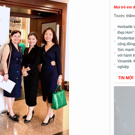
Mọi trẻ em 
Trước thềm 
Herbalife 
Đẹp Hơn” 
Prudentia
cộng đồng”
Sức mạnh t
với hành t
Vinamilk: 
nghiệp
TIN MỚI