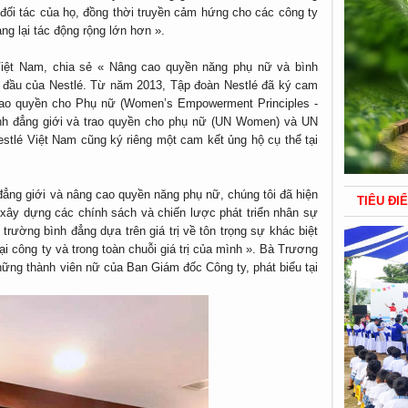
 đối tác của họ, đồng thời truyền cảm hứng cho các công ty
g lại tác động rộng lớn hơn ».
iệt Nam, chia sẻ « Nâng cao quyền năng phụ nữ và bình
g đầu của Nestlé. Từ năm 2013, Tập đoàn Nestlé đã ký cam
rao quyền cho Phụ nữ (Women’s Empowerment Principles -
h đẳng giới và trao quyền cho phụ nữ (UN Women) và UN
tlé Việt Nam cũng ký riêng một cam kết ủng hộ cụ thể tại
đẳng giới và nâng cao quyền năng phụ nữ, chúng tôi đã hiện
TIÊU ĐI
xây dựng các chính sách và chiến lược phát triển nhân sự
trường bình đẳng dựa trên giá trị về tôn trọng sự khác biệt
i công ty và trong toàn chuỗi giá trị của mình ». Bà Trương
ững thành viên nữ của Ban Giám đốc Công ty, phát biểu tại