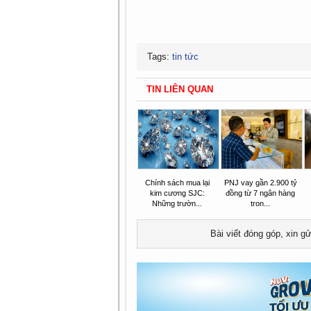
Tags:
tin tức
TIN LIÊN QUAN
Chính sách mua lại
PNJ vay gần 2.900 tỷ
kim cương SJC:
đồng từ 7 ngân hàng
Những trườn...
tron...
Bài viết đóng góp, xin g