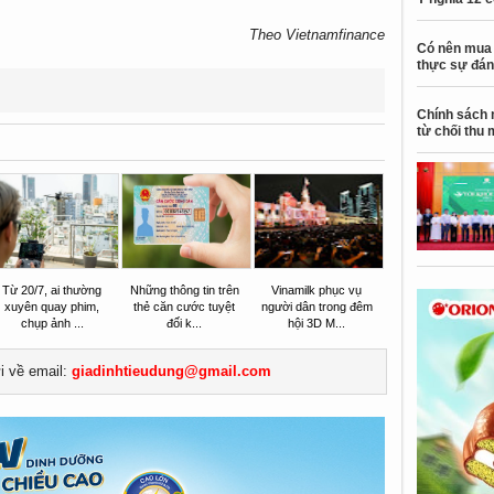
Theo Vietnamfinance
Có nên mua 
thực sự đán
Chính sách 
từ chối thu 
Từ 20/7, ai thường
Những thông tin trên
Vinamilk phục vụ
xuyên quay phim,
thẻ căn cước tuyệt
người dân trong đêm
chụp ảnh ...
đối k...
hội 3D M...
ửi về email:
giadinhtieudung@gmail.com