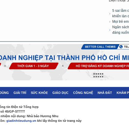
Điện thoại 
5 sai lầm 
khiến làn 
Mọi trẻ e
Ngân sách 
đáng xuốn
 DÙNG
GIẢI TRÍ
SỨC KHỎE
GIÁO DỤC
CÔNG NGHỆ
NHÀ ĐẤT
KHÁM 
ông tin Điện tử Tổng hợp
 số 45/GP-STTTT
h nhiệm nội dung: Nhà báo Hương Nhu
uồn:
giadinhtieudung.vn
khi lấy thông tin từ trang này