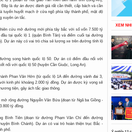
 Đây là dự án được đánh giá rất cần thiết, cấp bách và cần
à tuyến huyết mạch ở cửa ngõ phía tây thành phố, mật độ
g xuyên ùn tắc.
XEM NHI
ghiên cứu mở đường mới phía tây bắc với số vốn 7.500 tỷ
đầu tại quốc lộ 1 (quận Bình Tân) và điểm cuối tại đường
). Dự án này có vai trò chia sẻ lượng xe trên đường tỉnh lộ
 đường song hành quốc lộ 50. Dự án có điểm đầu nối với
t nối với quốc lộ 50 (huyện Cần Giuộc, Long An).
hành Phan Văn Hớn (từ quốc lộ 1A đến đường vành đai 3,
ới kinh phí khoảng 2.000 tỷ đồng. Dự án được kỳ vọng sẽ
phương tiện, gây ách tắc giao thông.
 mở rộng đường Nguyễn Văn Bứa (đoạn từ Ngã ba Giồng -
3.800 tỷ đồng.
ờng Bình Tiên (đoạn từ đường Phạm Văn Chí đến đường
uyện Bình Chánh). Dự án có vai trò hoàn thiện trục Bắc -
nh phố.
Ý nghĩa 12 