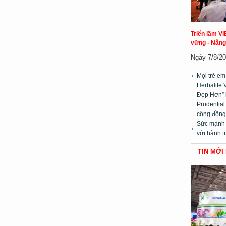
Triển lãm VI
vững - Nâng
Ngày 7/8/20
Mọi trẻ e
Herbalife 
Đẹp Hơn” 
Prudentia
cộng đồng”
Sức mạnh t
với hành t
TIN MỚI