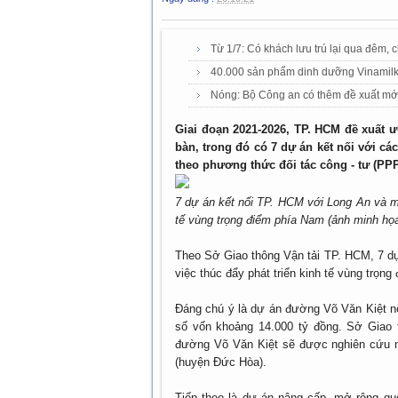
Từ 1/7: Có khách lưu trú lại qua đêm,
40.000 sản phẩm dinh dưỡng Vinamilk 
Nóng: Bộ Công an có thêm đề xuất mới v
Giai đoạn 2021-2026, TP. HCM đề xuất ư
bàn, trong đó có 7 dự án kết nối với cá
theo phương thức đối tác công - tư (PPP
7 dự án kết nối TP. HCM với Long An và miề
tế vùng trọng điểm phía Nam (ảnh minh họ
Theo Sở Giao thông Vận tải TP. HCM, 7 dự 
việc thúc đẩy phát triển kinh tế vùng trọn
Đáng chú ý là dự án đường Võ Văn Kiệt nố
số vốn khoảng 14.000 tỷ đồng. Sở Giao 
đường Võ Văn Kiệt sẽ được nghiên cứu n
(huyện Đức Hòa).
Tiếp theo là dự án nâng cấp, mở rộng quố