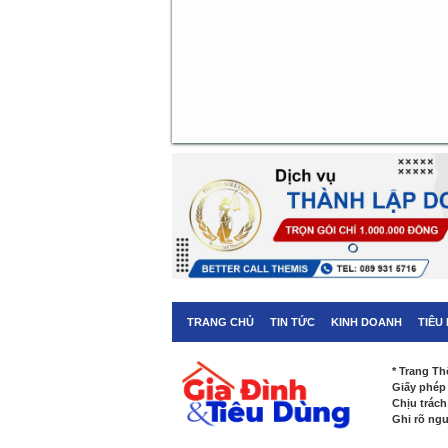
TRANG CHỦ
TIN TỨC
KINH DOANH
TIÊU
* Trang Th
Giấy phép
Chịu trác
Ghi rõ ng