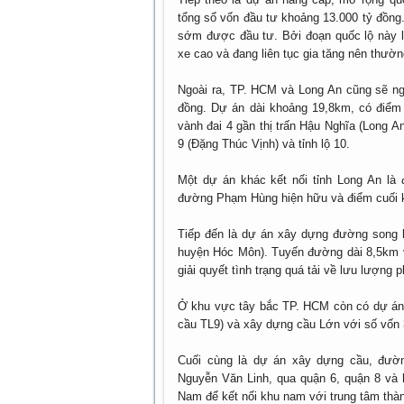
tổng số vốn đầu tư khoảng 13.000 tỷ đồng.
sớm được đầu tư. Bởi đoạn quốc lộ này l
xe cao và đang liên tục gia tăng nên thườn
Ngoài ra, TP. HCM và Long An cũng sẽ n
đồng. Dự án dài khoảng 19,8km, có điểm 
vành đai 4 gần thị trấn Hậu Nghĩa (Long An
9 (Đặng Thúc Vịnh) và tỉnh lộ 10.
Một dự án khác kết nối tỉnh Long An là
đường Phạm Hùng hiện hữu và điểm cuối kế
Tiếp đến là dự án xây dựng đường song 
huyện Hóc Môn). Tuyến đường dài 8,5km v
giải quyết tình trạng quá tải về lưu lượng 
Ở khu vực tây bắc TP. HCM còn có dự án
cầu TL9) và xây dựng cầu Lớn với số vốn 
Cuối cùng là dự án xây dựng cầu, đư
Nguyễn Văn Linh, qua quận 6, quận 8 và h
Nam để kết nối khu nam với trung tâm thà