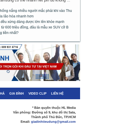
Samsung có thể nhanh hết pin dù không ...
chống nắng nhiều người mắc phải khi vào Thu
da lão hóa nhanh hơn
m đều xứng đáng được lớn lên khỏe mạnh
từ 600 triệu đồng, đâu là mẫu xe SUV cỡ B
g tiền nhất?
PHÁ
GIA ĐÌNH
VIDEO CLIP
LIÊN HỆ
* Bản quyền thuộc HL Media
Văn phòng: Đường số 9, khu đô thị Sala,
Thành phố Thủ Đức, TP.HCM
Email:
giadinhtieudung@gmail.com