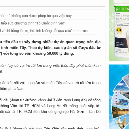
 chủ nhà không còn được phép bỏ qua việc này
tiếp sức chương trình “Tổ Quốc bình yên”
ề thi bằng lái xe, thí sinh không dễ 'qua cửa' như trước
u tiên đầu tư xây dựng nhiều dự án quan trọng trên địa
c tỉnh miền Tây. Theo dự kiến, các dự án sẽ được đầu tư
) với tổng số vốn khoảng 50.000 tỷ đồng.
n Tây có vai trò rất lớn trong việc thúc đẩy phát triển kinh
a)
án kết nối với Long An và miền Tây có vai trò rất lớn trong
g điểm phía Nam.
i dài (đoạn từ đường vành đai 3 đến ranh Long An) có tổng
thông Vận tải TP. HCM và Long An đã thống nhất sắp tới
ối dài từ TP. HCM đến khu công nghiệp Hải Sơn - Tân Đô
c lộ 1 (đoạn từ nút giao Tân Kiên đến ranh tỉnh Long An),