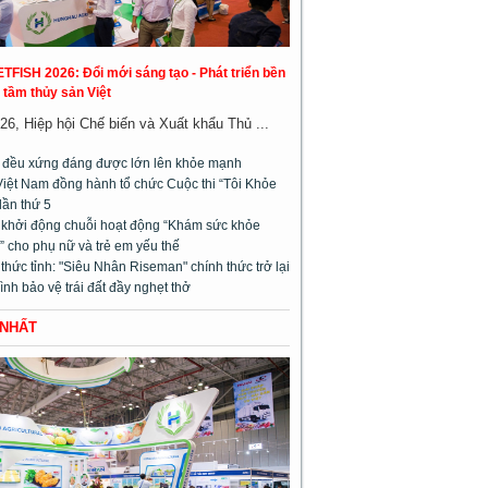
ETFISH 2026: Đổi mới sáng tạo - Phát triển bền
 tầm thủy sản Việt
26, Hiệp hội Chế biến và Xuất khẩu Thủ ...
m đều xứng đáng được lớn lên khỏe mạnh
Việt Nam đồng hành tổ chức Cuộc thi “Tôi Khỏe
lần thứ 5
l khởi động chuỗi hoạt động “Khám sức khỏe
 cho phụ nữ và trẻ em yếu thế
hức tỉnh: "Siêu Nhân Riseman" chính thức trở lại
rình bảo vệ trái đất đầy nghẹt thở
 NHẤT