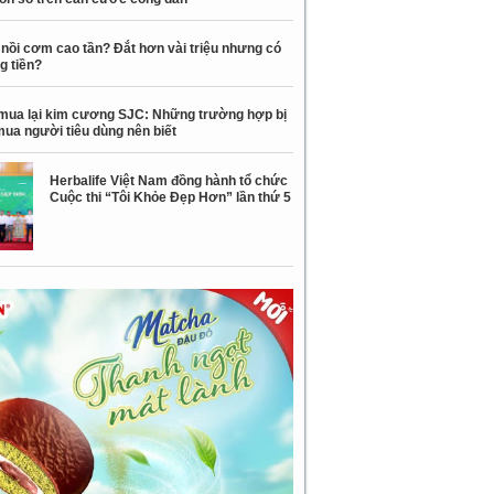
nồi cơm cao tần? Đắt hơn vài triệu nhưng có
g tiền?
mua lại kim cương SJC: Những trường hợp bị
mua người tiêu dùng nên biết
Herbalife Việt Nam đồng hành tổ chức
Cuộc thi “Tôi Khỏe Đẹp Hơn” lần thứ 5