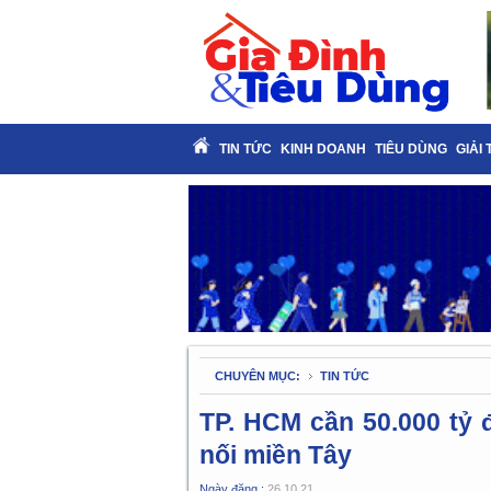
TIN TỨC
KINH DOANH
TIÊU DÙNG
GIẢI 
CHUYÊN MỤC:
TIN TỨC
TP. HCM cần 50.000 tỷ 
nối miền Tây
Ngày đăng :
26.10.21