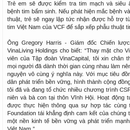
Trẻ em sẽ được kiểm tra tim mạch và siêu 
bệnh tim bẩm sinh. Nếu phát hiện mắc bệnh và
thuật, trẻ sẽ ngay lập tức nhận được hỗ trợ t
tim Việt Nam của VCF để sắp xếp phẫu thuật ti
Ông Gregory Harris - Giám đốc Chiến lượ
VinaLiving Holdings cho biết: “Thay mặt cho V
viên của Tập đoàn VinaCapital, tôi xin chân 
mọi người đã dành thời gian cùng nhau làm nên
nguyện vô cùng ý nghĩa này. Với mục tiêu đồ
dân phát triển bền vững, hình thành cộng đồn
tôi đã và đang tổ chức nhiều chương trình CSR
niên và bà con tại thôn Vĩnh Hội. Hoạt động t
được thực hiện thông qua sự hợp tác cùng t
Foundation tái khẳng định cam kết của chúng
một nền kinh tế bền vững và phát triển mạn
Việt Nam.”