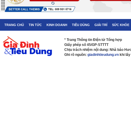
TRANG CHỦ
TIN TỨC
KINH DOANH
TIÊU DÙNG
GIẢI TRÍ
SỨC KHỎE
* Trang Thông tin Điện tử Tổng hợp
Giấy phép số 45/GP-STTTT
Chịu trách nhiệm nội dung: Nhà báo H
Ghi rõ nguồn:
giadinhtieudung.vn
khi lấy