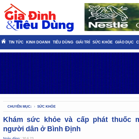
TIN TỨC
KINH DOANH
TIÊU DÙNG
GIẢI TRÍ
SỨC KHỎE
GIÁO DỤC
C
CHUYÊN MỤC:
SỨC KHỎE
Khám sức khỏe và cấp phát thuốc m
người dân ở Bình Định
Ngày đăng :
30.6.23