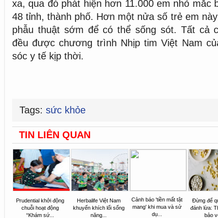
xa, qua đó phát hiện hơn 11.000 em nhỏ mắc 
48 tỉnh, thành phố. Hơn một nửa số trẻ em này
phẫu thuật sớm để có thể sống sót. Tất cả 
đều được chương trình Nhịp tim Việt Nam c
sóc y tế kịp thời.
Tags:
sức khỏe
TIN LIÊN QUAN
Cảnh báo 'tiền mất tật
Prudential khởi động
Herbalife Việt Nam
Đừng để q
mang' khi mua và sử
chuỗi hoạt động
khuyến khích lối sống
đánh lừa: 
dụ...
“Khám sứ...
năng...
bảo vệ