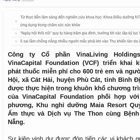
Từ thực tiễn lâm sàng đến nghiên cứu khoa học: Khoa Điều dưỡng NTTU
ứng dụng trong chăm sóc sức khỏe
“Ngày hội thôi nôi” quy tụ hàng trăm gia đình, hướng tới xác lập kỷ lục
5 sai lầm chống nắng nhiều người mắc phải khi vào Thu khiến làn da
Công ty Cổ phần VinaLiving Holdings
VinaCapital Foundation (VCF) triển khai
phát thuốc miễn phí cho 600 trẻ em và người
Hội, xã Cát Hải, huyện Phù Cát, tỉnh Bình Đ
được thực hiện trong khuôn khổ chương tr
của VinaCapital Foundation phối hợp vớ
phương, Khu nghỉ dưỡng Maia Resort Qu
Ẩm thực và Dịch vụ The Thon cùng Bệnh
Nẵng.
Sự kiện vinh dự được đón tiếp các vị khách 