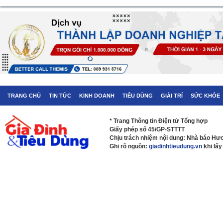
TRANG CHỦ
TIN TỨC
KINH DOANH
TIÊU DÙNG
GIẢI TRÍ
SỨC KHỎE
* Trang Thông tin Điện tử Tổng hợp
Giấy phép số 45/GP-STTTT
Chịu trách nhiệm nội dung: Nhà báo H
Ghi rõ nguồn:
giadinhtieudung.vn
khi lấy