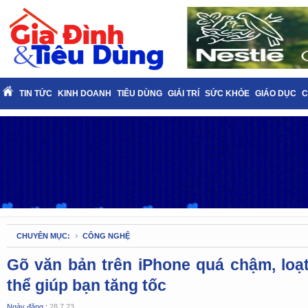
TIN TỨC
KINH DOANH
TIÊU DÙNG
GIẢI TRÍ
SỨC KHỎE
GIÁO DỤC
C
CHUYÊN MỤC:
CÔNG NGHỆ
Gõ văn bản trên iPhone quá chậm, loạ
thể giúp bạn tăng tốc
Ngày đăng :
28.7.23