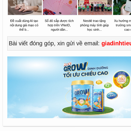
Đề xuất dùng AI tạo
Sổ đỏ sắp được tích
Nestlé trao tặng
Xu hướng mớ
nội dung giả mạo có
hợp trên VNeID,
phòng máy tính giúp
trường sm
thể b...
người dân...
học sinh...
cao c
Bài viết đóng góp, xin gửi về email:
giadinhti