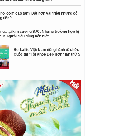
nồi cơm cao tần? Đắt hơn vài triệu nhưng có
g tiền?
mua lại kim cương SJC: Những trường hợp bị
mua người tiêu dùng nên biết
Herbalife Việt Nam đồng hành tổ chức
Cuộc thi “Tôi Khỏe Đẹp Hơn” lần thứ 5