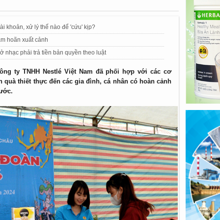
i khoản, xử lý thế nào để 'cứu' kịp?
tạm hoãn xuất cảnh
 nhạc phải trả tiền bản quyền theo luật
công ty TNHH Nestlé Việt Nam đã phối hợp với các cơ
n quà thiết thực đến các gia đình, cá nhân có hoàn cảnh
nước.