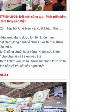
ETFISH 2026: Đổi mới sáng tạo - Phát triển bền
 tầm thủy sản Việt
26, Hiệp hội Chế biến và Xuất khẩu Thủ ...
m đều xứng đáng được lớn lên khỏe mạnh
Việt Nam đồng hành tổ chức Cuộc thi “Tôi Khỏe
lần thứ 5
l khởi động chuỗi hoạt động “Khám sức khỏe
 cho phụ nữ và trẻ em yếu thế
hức tỉnh: "Siêu Nhân Riseman" chính thức trở lại
rình bảo vệ trái đất đầy nghẹt thở
 NHẤT