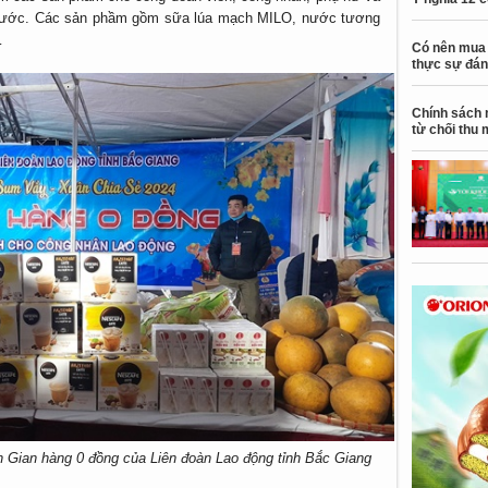
cả nước. Các sản phầm gồm sữa lúa mạch MILO, nước tương
…
Có nên mua 
thực sự đán
Chính sách 
từ chối thu 
h Gian hàng 0 đồng của Liên đoàn Lao động tỉnh Bắc Giang