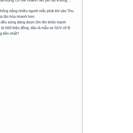
Samsung có thể nhanh hết pin dù không ...
chống nắng nhiều người mắc phải khi vào Thu
da lão hóa nhanh hơn
m đều xứng đáng được lớn lên khỏe mạnh
từ 600 triệu đồng, đâu là mẫu xe SUV cỡ B
g tiền nhất?