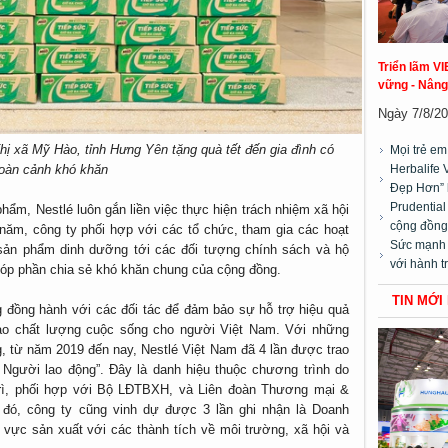
Triển lãm VI
vững - Nâng
Ngày 7/8/20
hị xã Mỹ Hào, tỉnh Hưng Yên tặng quà tết đến gia đình có
Mọi trẻ e
Herbalife 
oàn cảnh khó khăn
Đẹp Hơn” 
Prudentia
phẩm, Nestlé luôn gắn liền việc thực hiện trách nhiệm xã hội
cộng đồng”
năm, công ty phối hợp với các tổ chức, tham gia các hoạt
Sức mạnh t
 sản phẩm dinh dưỡng tới các đối tượng chính sách và hộ
với hành t
, góp phần chia sẻ khó khăn chung của cộng đồng.
TIN MỚI
 đồng hành với các đối tác để đảm bảo sự hỗ trợ hiệu quả
ao chất lượng cuộc sống cho người Việt Nam. Với những
, từ năm 2019 đến nay, Nestlé Việt Nam đã 4 lần được trao
ì Người lao động”. Đây là danh hiệu thuộc chương trình do
rì, phối hợp với Bộ LĐTBXH, và Liên đoàn Thương mại &
đó, công ty cũng vinh dự được 3 lần ghi nhận là Doanh
 vực sản xuất với các thành tích về môi trường, xã hội và