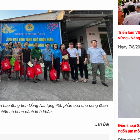
Triển lãm VI
vững - Nâng
Ngày 7/8/20
n Lao động tỉnh Đồng Nai tặng 400 phần quà cho công đoàn
 nhân có hoàn cảnh khó khăn
Lan Đài
Điện thoại S
ngốn pin mỗi