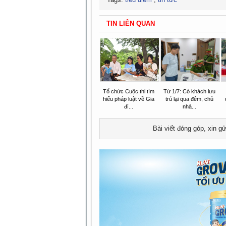
TIN LIÊN QUAN
Tổ chức Cuộc thi tìm
Từ 1/7: Có khách lưu
hiểu pháp luật về Gia
trú lại qua đêm, chủ
đì...
nhà...
Bài viết đóng góp, xin g