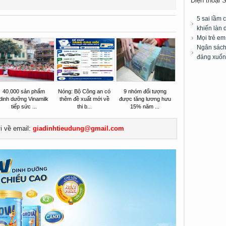
Điện thoại 
5 sai lầm 
khiến làn 
Mọi trẻ e
Ngân sách 
đáng xuốn
40.000 sản phẩm
Nóng: Bộ Công an có
9 nhóm đối tượng
dinh dưỡng Vinamilk
thêm đề xuất mới về
được tăng lương hưu
tiếp sức ...
thi b...
15% năm ...
ửi về email:
giadinhtieudung@gmail.com