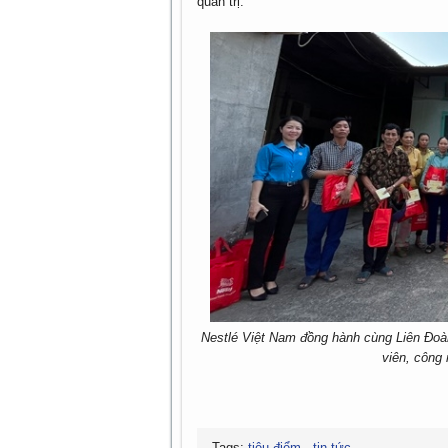
quản trị.
Nestlé Việt Nam đồng hành cùng Liên Đoà
viên, công
Tags:
tiêu điểm
,
tin tức