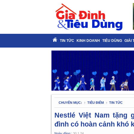
TIN TỨC
KINH DOANH
TIÊU DÙNG
GIẢI 
CHUYÊN MỤC:
TIÊU ĐIỂM
TIN TỨC
Nestlé Việt Nam tặng 
đình có hoàn cảnh khó 
Ngày đăng :
30.1.24