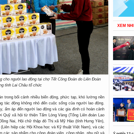
XEM NHI
 cho người lao động tại chợ Tết Công Đoàn do Liên Đoàn
ng tỉnh Lai Châu tổ chức
n trong bối cảnh nhiều biến động, phức tạp, khó lường nền
ững tác động không nhỏ đến cuộc sống của người lao động.
, ấm áp đến người lao động và các gia đình có hoàn cảnh
ới Quỹ xã hội từ thiện Tấm Lòng Vàng (Tổng Liên đoàn Lao
Đồng Nai, Hội chữ thập đỏ Thị xã Mỹ Hào (tỉnh Hưng Yên),
 (Liên hiệp các Hội Khoa học và Kỹ thuật Việt Nam), và các
hẩm các sản phẩm cho công đoàn viên, công nhân, phụ nữ và
Ý nghĩa 12 