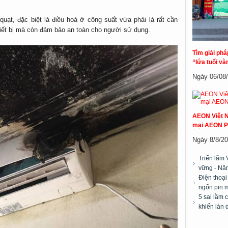
quạt, đặc biệt là điều hoà ở công suất vừa phải là rất cần
thiết bị mà còn đảm bảo an toàn cho người sử dụng.
Tìm giải ph
“lứa tuổi và
Ngày 06/08/2
AEON Việt N
mại AEON P
Ngày 8/8/20
Triển lãm 
vững - Nân
Điện thoại
ngốn pin m
5 sai lầm 
khiến làn 