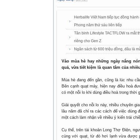
Herbalife Việt Nam tiếp tục đồng hành
Phong năm thứ sáu liên tiếp
Tân binh Lifestyle TACTFLOW ra mắt th
riêng cho Gen Z
Ngân sách từ 600 triệu đồng, đâu là 
Vào mùa hè hay những ngày nắng nóng
quả, vừa tiết kiệm là quan tâm của nhiề
Mùa hè đang đến gần, cũng là lúc nhu cầu
Bên cạnh quạt máy, hiện nay điều hoà đư
có một nỗi lo khi dùng điều hoà trong thời 
Giải quyết cho nỗi lo này, nhiều chuyên 
lâu năm đã chỉ ra các cách để việc dùng đi
một cách làm nhận về nhiều ý kiến trái chi
Cụ thể, trên tài khoản Long Thợ Điện, ng
cùng với quạt, từ đó hơi lạnh vừa được 