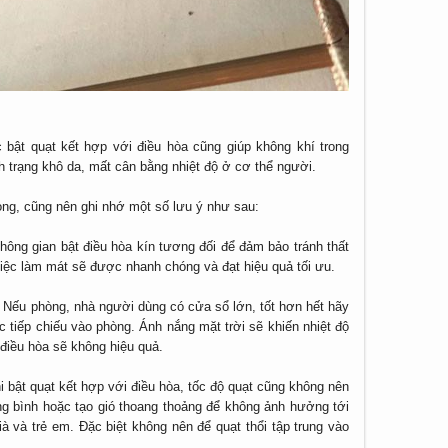
 bật quạt kết hợp với điều hòa cũng giúp không khí trong
h trạng khô da, mất cân bằng nhiệt độ ở cơ thể người.
hòng, cũng nên ghi nhớ một số lưu ý như sau:
Không gian bật điều hòa kín tương đối để đảm bảo tránh thất
 việc làm mát sẽ được nhanh chóng và đạt hiệu quả tối ưu.
Nếu phòng, nhà người dùng có cửa sổ lớn, tốt hơn hết hãy
c tiếp chiếu vào phòng. Ánh nắng mặt trời sẽ khiến nhiệt độ
 điều hòa sẽ không hiệu quả.
 bật quạt kết hợp với điều hòa, tốc độ quạt cũng không nên
g bình hoặc tạo gió thoang thoảng để không ảnh hưởng tới
à và trẻ em. Đặc biệt không nên để quạt thổi tập trung vào