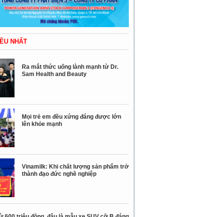
ỀU NHẤT
Ra mắt thức uống lành mạnh từ Dr.
Sam Health and Beauty
Mọi trẻ em đều xứng đáng được lớn
lên khỏe mạnh
Vinamilk: Khi chất lượng sản phẩm trở
thành đạo đức nghề nghiệp
ừ 600 triệu đồng, đâu là mẫu xe SUV cỡ B đáng