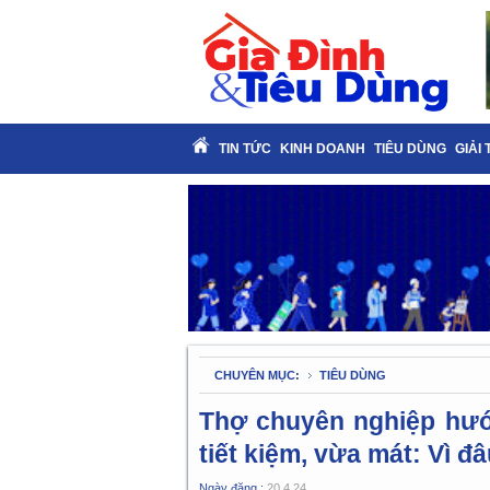
TIN TỨC
KINH DOANH
TIÊU DÙNG
GIẢI 
CHUYÊN MỤC:
TIÊU DÙNG
Thợ chuyên nghiệp hướ
tiết kiệm, vừa mát: Vì 
Ngày đăng :
20.4.24