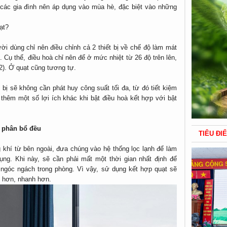
các gia đình nên áp dụng vào mùa hè, đặc biệt vào những
ạt?
ười dùng chỉ nên điều chỉnh cả 2 thiết bị về chế độ làm mát
. Cụ thể, điều hoà chỉ nên để ở mức nhiệt từ 26 độ trên lên,
2). Ở quạt cũng tương tự.
 bị sẽ không cần phát huy công suất tối đa, từ đó tiết kiệm
 thêm một số lợi ích khác khi bật điều hoà kết hợp với bật
 phân bổ đều
TIÊU ĐI
 khí từ bên ngoài, đưa chúng vào hệ thống lọc lạnh để làm
ụng. Khi này, sẽ cần phải mất một thời gian nhất định để
 ngóc ngách trong phòng. Vì vậy, sử dụng kết hợp quạt sẽ
u hơn, nhanh hơn.