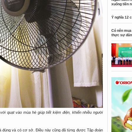
xuống tiền 
Ý nghĩa 12 
Có nên mua 
thực sự đán
với quạt vào mùa hè giúp tiết kiệm điện, khiến nhiều người
 là đúng và có cơ sở. Điều này cũng đã từng được Tập đoàn