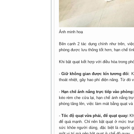
Ảnh minh hoạ
Bên cạnh 2 tác dụng chính như trên, việc
phòng được lưu thông tốt hơn, hạn chế tìn
Khi bật quạt kết hợp với điều hòa trong p
-
Giữ không gian được kín tương đối
: 
thoát nhiệt, gây hao phí điện năng. Từ đó
-
Hạn chế ánh nắng trực tiếp vào phòng:
kéo rèm che cửa lại, hạn chế ánh nắng trự
phòng tăng lên, việc làm mát bằng quạt và
-
Tốc độ quạt vừa phải, để quạt quay:
Khi
để quá mạnh. Chỉ nên bật quạt ở mức trun
sức khỏe người dùng, đặc biệt là người gi
một vị trí mà nên bật quạt ở chế độ quay.