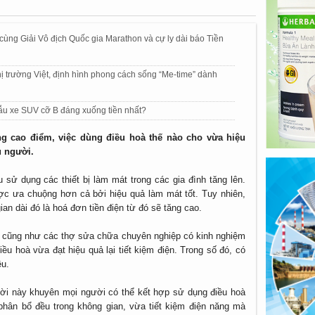
 cùng Giải Vô địch Quốc gia Marathon và cự ly dài báo Tiền
ị trường Việt, định hình phong cách sống “Me-time” dành
mẫu xe SUV cỡ B đáng xuống tiền nhất?
 cao điểm, việc dùng điều hoà thế nào cho vừa hiệu
u người.
 sử dụng các thiết bị làm mát trong các gia đình tăng lên.
ợc ưa chuộng hơn cả bởi hiệu quả làm mát tốt. Tuy nhiên,
gian dài đó là hoá đơn tiền điện từ đó sẽ tăng cao.
gia cũng như các thợ sửa chữa chuyên nghiệp có kinh nghiệm
ều hoà vừa đạt hiệu quả lại tiết kiệm điện. Trong số đó, có
ều.
ười này khuyên mọi người có thể kết hợp sử dụng điều hoà
phân bổ đều trong không gian, vừa tiết kiệm điện năng mà