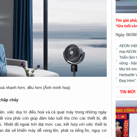
Tìm giải ph
“lứa tuổi và
Ngày 06/08/2
AEON Việt
mại AEON
Triển lãm 
vững - Nân
Mọi trẻ e
Herbalife 
Đẹp Hơn” 
 hoà nhanh hơn, đều hơn (Ảnh minh hoạ)
TIN MỚI
 chập cháy
ện, việc duy trì điều hoà và cả quạt máy trong những ngày
 vừa phải còn giúp đảm bảo tuổi thọ cho các thiết bị, đề
 Nhiệt độ ngoài trời đạt mức cao, kết hợp với việc thiết bị
ian dài sẽ khiến máy dễ nóng lên, phát ra tiếng ồn, nguy cơ