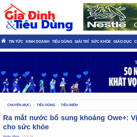
TIN TỨC
KINH DOANH
TIÊU DÙNG
GIẢI TRÍ
SỨC KHỎE
GIÁO DỤC
C
CHUYÊN MỤC:
TIÊU DÙNG
TIÊU ĐIỂM
Ra mắt nước bổ sung khoáng Owe+: Vị 
cho sức khỏe
Ngày đăng :
13.9.24