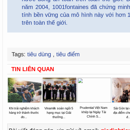
năm 2004, 1001fontaines đã chứng minh 
tính bền vững của mô hình này với hơn 1
trên toàn thế giới.
Tags:
tiêu dùng
,
tiêu điểm
TIN LIÊN QUAN
Prudential Việt Nam
Khi trải nghiệm khách
Vinamilk soán ngôi 5
Sài Gòn lại
khép lại Ngày Tài
hàng trở thành thước
hạng mục tại Giải
địa điểm ch
Chính S...
đo...
thưởng...
đ..