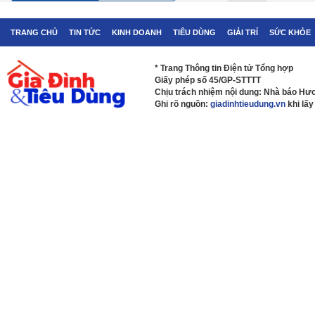
TRANG CHỦ
TIN TỨC
KINH DOANH
TIÊU DÙNG
GIẢI TRÍ
SỨC KHỎE
* Trang Thông tin Điện tử Tổng hợp
Giấy phép số 45/GP-STTTT
Chịu trách nhiệm nội dung: Nhà báo H
Ghi rõ nguồn:
giadinhtieudung.vn
khi lấy