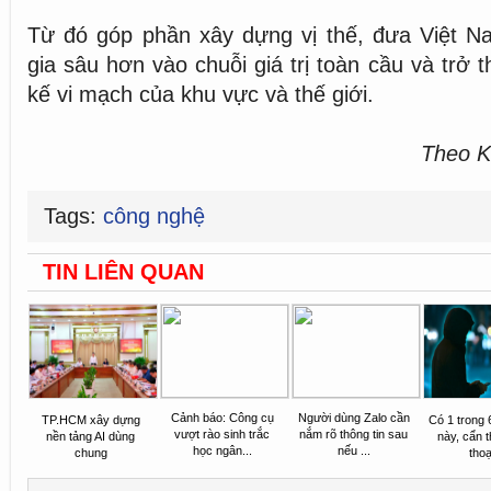
Từ đó góp phần xây dựng vị thế, đưa Việt 
gia sâu hơn vào chuỗi giá trị toàn cầu và trở t
kế vi mạch của khu vực và thế giới.
Theo K
Tags:
công nghệ
TIN LIÊN QUAN
Cảnh báo: Công cụ
Người dùng Zalo cần
TP.HCM xây dựng
Có 1 trong 
vượt rào sinh trắc
nắm rõ thông tin sau
nền tảng AI dùng
này, cẩn t
học ngân...
nếu ...
chung
thoạ