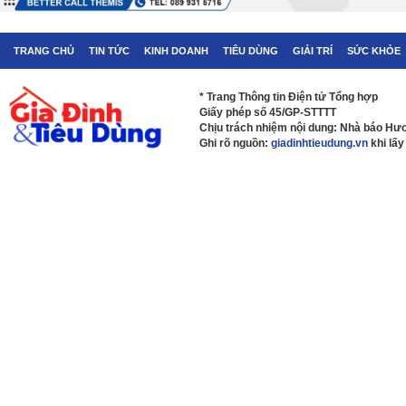
TRANG CHỦ
TIN TỨC
KINH DOANH
TIÊU DÙNG
GIẢI TRÍ
SỨC KHỎE
* Trang Thông tin Điện tử Tổng hợp
Giấy phép số 45/GP-STTTT
Chịu trách nhiệm nội dung: Nhà báo H
Ghi rõ nguồn:
giadinhtieudung.vn
khi lấy