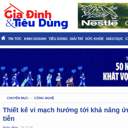
TIN TỨC
KINH DOANH
TIÊU DÙNG
GIẢI TRÍ
SỨC KHỎE
GIÁO DỤC
C
CHUYÊN MỤC:
CÔNG NGHỆ
Thiết kế vi mạch hướng tới khả năng 
tiễn
Ngày đăng :
19.12.24