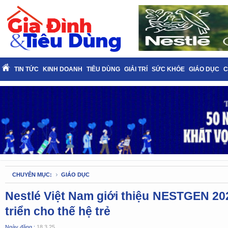
TIN TỨC
KINH DOANH
TIÊU DÙNG
GIẢI TRÍ
SỨC KHỎE
GIÁO DỤC
C
CHUYÊN MỤC:
GIÁO DỤC
Nestlé Việt Nam giới thiệu NESTGEN 202
triển cho thế hệ trẻ
Ngày đăng :
18.3.25