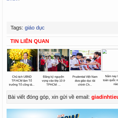
Tags:
giáo dục
TIN LIÊN QUAN
Năm nay 
Chủ tịch UBND
Đăng ký nguyện
Prudential Việt Nam
toàn quốc n
TP.HCM làm Tổ
vọng vào lớp 10 ở
đưa giáo dục tài
nà
trưởng Tổ công tá...
TPHCM: ...
chính Ch...
Bài viết đóng góp, xin gửi về email:
giadinhti