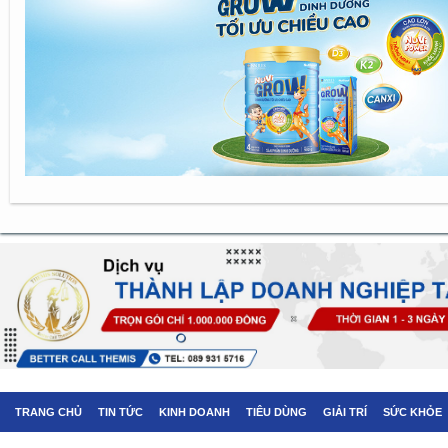
TRANG CHỦ
TIN TỨC
KINH DOANH
TIÊU DÙNG
GIẢI TRÍ
SỨC KHỎE