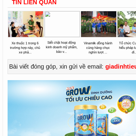
TIN LIÊN QUAN
Siết chặt hoạt động
Xe thuộc 1 trong 6
Vinamilk đồng hành
Tổ chức Cu
kinh doanh mỹ phẩm,
trường hợp này, chủ
cùng hàng chục
hiểu pháp l
bảo v...
xe phả...
nghìn lượt ...
đì.
Bài viết đóng góp, xin gửi về email:
giadinhti