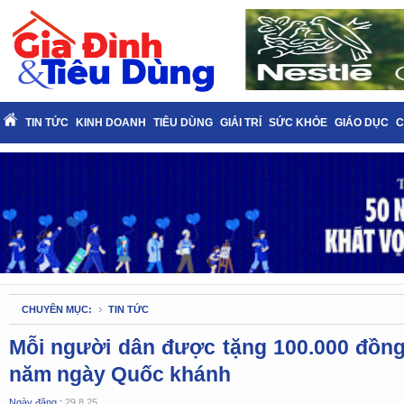
TIN TỨC
KINH DOANH
TIÊU DÙNG
GIẢI TRÍ
SỨC KHỎE
GIÁO DỤC
C
CHUYÊN MỤC:
TIN TỨC
Mỗi người dân được tặng 100.000 đồng
năm ngày Quốc khánh
Ngày đăng :
29.8.25