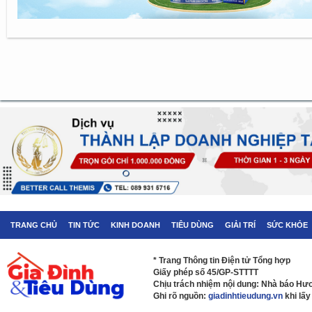
TRANG CHỦ
TIN TỨC
KINH DOANH
TIÊU DÙNG
GIẢI TRÍ
SỨC KHỎE
* Trang Thông tin Điện tử Tổng hợp
Giấy phép số 45/GP-STTTT
Chịu trách nhiệm nội dung: Nhà báo H
Ghi rõ nguồn:
giadinhtieudung.vn
khi lấy