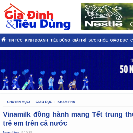
TIN TỨC
KINH DOANH
TIÊU DÙNG
GIẢI TRÍ
SỨC KHỎE
GIÁO DỤC
C
CHUYÊN MỤC:
GIÁO DỤC
KHÁM PHÁ
Vinamilk đồng hành mang Tết trung th
trẻ em trên cả nước
Ngày đăng :
8.10.25