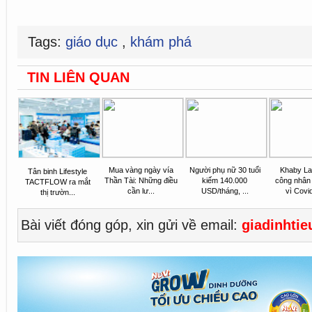
Tags:
giáo dục
,
khám phá
TIN LIÊN QUAN
Mua vàng ngày vía
Người phụ nữ 30 tuổi
Khaby L
Tân binh Lifestyle
Thần Tài: Những điều
kiếm 140.000
công nhân
TACTFLOW ra mắt
cần lư...
USD/tháng, ...
vì Covid
thị trườn...
Bài viết đóng góp, xin gửi về email:
giadinhti