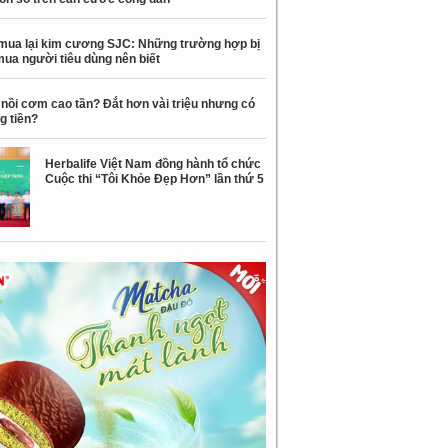
mua lại kim cương SJC: Những trường hợp bị
mua người tiêu dùng nên biết
nồi cơm cao tần? Đắt hơn vài triệu nhưng có
g tiền?
Herbalife Việt Nam đồng hành tổ chức
Cuộc thi “Tôi Khỏe Đẹp Hơn” lần thứ 5