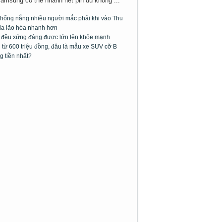
Samsung có thể nhanh hết pin dù không ...
chống nắng nhiều người mắc phải khi vào Thu
da lão hóa nhanh hơn
m đều xứng đáng được lớn lên khỏe mạnh
từ 600 triệu đồng, đâu là mẫu xe SUV cỡ B
g tiền nhất?