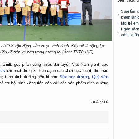
Điện thoại 
5 sai lầm 
khiến làn 
Mọi trẻ e
Ngân sách 
đáng xuốn
 có 198 vận động viên được vinh danh. Đây sẽ là động lực
 đấu để tiến xa hơn trong tương lai (Ảnh: TNTP&NĐ).
inamilk góp phần cùng nhiều đội tuyển Việt Nam giành các
ics
lớn nhất thế giới. Bên cạnh sân chơi học thuật, thể thao
ơng trình dinh dưỡng bền bỉ như
Sữa học đường
,
Quỹ sữa
có cơ hội bình đẳng tiếp cận với các sản phẩm dinh dưỡng
Hoàng Lê