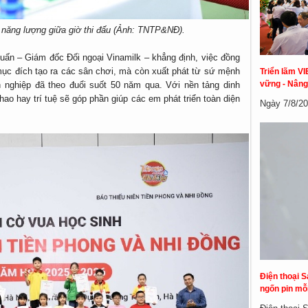
p năng lượng giữa giờ thi đấu (Ảnh: TNTP&NĐ).
uấn – Giám đốc Đối ngoại Vinamilk – khẳng định, việc đồng
mục đích tạo ra các sân chơi, mà còn xuất phát từ sứ mệnh
Triển lãm VI
vững - Nâng
 nghiệp đã theo đuổi suốt 50 năm qua. Với nền tảng dinh
ao hay trí tuệ sẽ góp phần giúp các em phát triển toàn diện
Ngày 7/8/20
Điện thoại S
ngốn pin mỗi