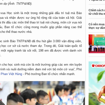
am dự (Ảnh: TNTP&NĐ).
Chính sách 
 vua Học sinh là một trong những giải đấu trí tuệ mà Báo
từ chối thu 
a và nhận được sự ủng hộ rộng rãi của toàn xã hội. Giải
à thi đấu các môn thể thao trí tuệ nói chung, môn cờ vua nói
Có nên mua 
 đấu, Ban tổ chức cũng mong muốn góp phần nâng cao thể
thực sự đán
ng cho thể thao nước nhà.
ọc sinh Báo TNTP&NĐ đã thu hút gần 3.000 vận động viên,
g học cơ sở cả nước tham dự. Trong đó, Giải toàn quốc tổ
u một ngày tranh tài sôi nổi, 198 em đã được vinh danh với
.
nh cho học sinh mà còn là môi trường giúp các em rèn luyện
 mình và nuôi dưỡng niềm đam mê với bộ môn cờ vua”, Phó
Đ
Phan Việt Hùng
- Phó trưởng Ban tổ chức nhấn mạnh.