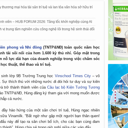
hương mại hóa tài sản trí tuệ và lan tỏa văn hóa sở hữu trí
inh viên – HUB FORUM 2026: Tăng tốc khởi nghiệp cùng AI
vị trung tâm nghiên cứu công nghệ lõi trong hệ sinh thái đổi
Tiền phong và Nhi đồng
(TNTP&NĐ) toàn quốc năm học
nh tài sôi nổi của hơn 1.600 kỳ thủ nhí. Góp mặt trong
ện nỗ lực dài hạn của doanh nghiệp trong việc chăm sóc
ọc thuật, thể thao và trí tuệ.
 sinh lớp 9B Trường Trung học
Vinschool Times City
– vô
. Sự thích thú với những nước đi đòi hỏi tư duy và sự kiên
à trở thành thành viên của
Câu lạc bộ Kiện Tướng Tương
nh Báo TNTP&NĐ, Hùng đăng ký tham gia với mong muốn được
 khắp cả nước.
 đầy hào hứng của một sân chơi trí tuệ, Hùng ngạc nhiên
 sữa Vinamilk. “Bất ngờ như gặp một người bạn thân quen!
đấu này để tạo ra sân chơi bổ ích, cho các bạn cùng đam
thành”, Hùng chia sẻ trong giờ nghỉ giữa các ván đấu.