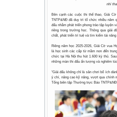
nhí th
Bên cạnh các cuộc thi thể thao, Giải Cờ
TNTP&NĐ đã duy trì tổ chức nhiều năm qu
đấu nhằm phát triển phong trào tập luyện v
riêng trong trường học. Thông qua giải
chất, phát triển trí tuệ và tìm kiếm tài nă
Riêng năm học 2025-2026, Giải Cờ vua H
là học sinh các cấp từ mầm non đến trun
chức tại Hà Nội thu hút 1.600 kỳ thủ. Sa
những màn thi đấu ấn tượng và nghiêm túc
“Giải đấu không chỉ là sân chơi bổ ích dà
ý chí, nâng cao kỹ năng, vượt qua chính
Tổng biên tập Thường trực Báo TNTP&N