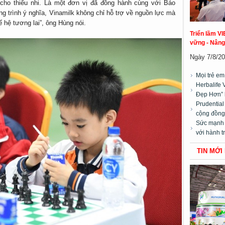
cho thiếu nhi. Là một đơn vị đã đồng hành cùng với Báo
g trình ý nghĩa, Vinamilk không chỉ hỗ trợ về nguồn lực mà
 hệ tương lai”, ông Hùng nói.
Triển lãm VI
vững - Nâng
Ngày 7/8/20
Mọi trẻ e
Herbalife 
Đẹp Hơn” 
Prudentia
cộng đồng”
Sức mạnh t
với hành t
TIN MỚI