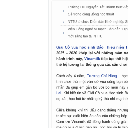
Trường ĐH Nguyễn Tất Thành thúc đẩy t
tuệ trong cộng đồng học thuật
NTTU tổ chức Diễn đàn Khởi nghiệp S
Viện Công nghệ Vi mạch Bán dẫn: Định 
mới sáng tạo tại NTTU
Giải Cờ vua học sinh Báo Thiếu niên 
2025 – 2026 khép lại với những màn tra
hành trình này,
Vinamilk
tiếp tục thể hi
thế hệ tương lai thông qua các sân chơi h
Cách đây 4 năm,
Trương Chí Hùng
– học
tình chơi thử một ván cờ vua cùng bạn bè
nhẫn đã giúp em gắn bó với bộ môn này v
Lai
. Khi biết tin về Giải Cờ vua Học si
cọ xát, học hỏi từ những kỳ thủ nhí mạnh
Giữa không khí thi đấu căng thẳng nhưng
trước sự xuất hiện ân cần của những hộp
Cảm ơn Vinamilk đã đồng hành cùng giải 
mê cờ vua được gặp gỡ, học hỏi và trưởng 