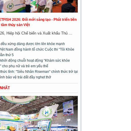
ETFISH 2026: Đổi mới sáng tạo - Phát triển bền
 tầm thủy sản Việt
26, Hiệp hội Chế biến và Xuất khẩu Thủ ...
m đều xứng đáng được lớn lên khỏe mạnh
Việt Nam đồng hành tổ chức Cuộc thi “Tôi Khỏe
lần thứ 5
l khởi động chuỗi hoạt động “Khám sức khỏe
 cho phụ nữ và trẻ em yếu thế
hức tỉnh: "Siêu Nhân Riseman" chính thức trở lại
rình bảo vệ trái đất đầy nghẹt thở
 NHẤT