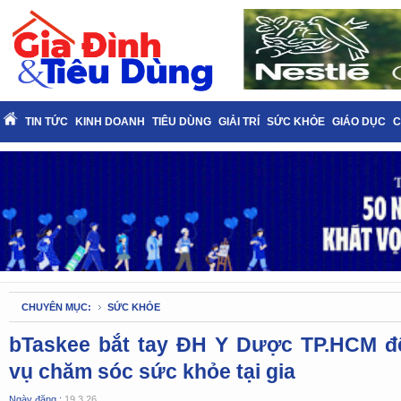
TIN TỨC
KINH DOANH
TIÊU DÙNG
GIẢI TRÍ
SỨC KHỎE
GIÁO DỤC
C
CHUYÊN MỤC:
SỨC KHỎE
bTaskee bắt tay ĐH Y Dược TP.HCM đ
vụ chăm sóc sức khỏe tại gia
Ngày đăng :
19.3.26