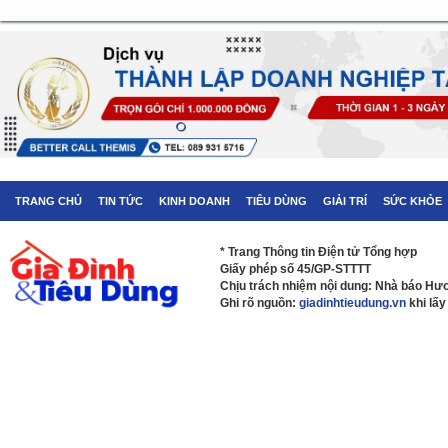
TRANG CHỦ
TIN TỨC
KINH DOANH
TIÊU DÙNG
GIẢI TRÍ
SỨC KHỎE
* Trang Thông tin Điện tử Tổng hợp
Giấy phép số 45/GP-STTTT
Chịu trách nhiệm nội dung: Nhà báo H
Ghi rõ nguồn:
giadinhtieudung.vn
khi lấy