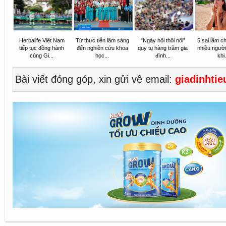
Herbalife Việt Nam
Từ thực tiễn lâm sàng
“Ngày hội thôi nôi”
5 sai lầm 
tiếp tục đồng hành
đến nghiên cứu khoa
quy tụ hàng trăm gia
nhiều ngườ
cùng Gi...
học...
đình...
khi.
Bài viết đóng góp, xin gửi về email:
giadinhti