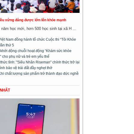
đều xứng đáng được lớn lên khỏe mạnh
năm học mới, hơn 500 học sinh tại xã H ...
Việt Nam đồng hành tổ chức Cuộc thi “Tôi Khỏe
lần thứ 5
l khởi động chuỗi hoạt động “Khám sức khỏe
 cho phụ nữ và trẻ em yếu thế
hức tỉnh: "Siêu Nhân Riseman" chính thức trở lại
rình bảo vệ trái đất đầy nghẹt thở
Khi chất lượng sản phẩm trở thành đạo đức nghề
 NHẤT