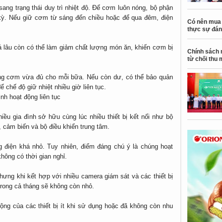
ang trạng thái duy trì nhiệt độ. Để cơm luôn nóng, bộ phận
u kỳ. Nếu giữ cơm từ sáng đến chiều hoặc để qua đêm, điện
Có nên mua 
thực sự đán
á lâu còn có thể làm giảm chất lượng món ăn, khiến cơm bị
Chính sách 
từ chối thu 
ng cơm vừa đủ cho mỗi bữa. Nếu còn dư, có thể bảo quản
ể chế độ giữ nhiệt nhiều giờ liên tục.
nh hoạt động liên tục
iều gia đình sở hữu cùng lúc nhiều thiết bị kết nối như bộ
, cảm biến và bộ điều khiển trung tâm.
ợng điện khá nhỏ. Tuy nhiên, điểm đáng chú ý là chúng hoạt
hông có thời gian nghỉ.
hưng khi kết hợp với nhiều camera giám sát và các thiết bị
trong cả tháng sẽ không còn nhỏ.
 động của các thiết bị ít khi sử dụng hoặc đã không còn nhu