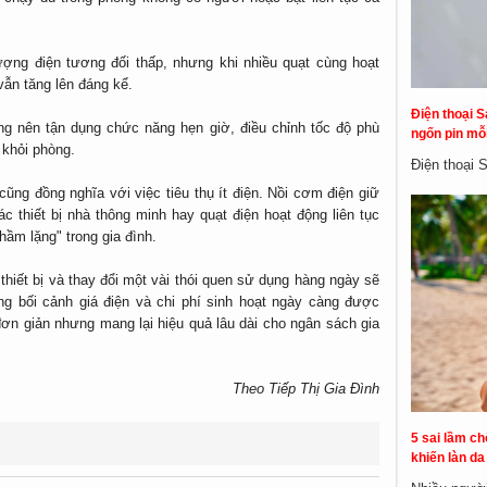
ượng điện tương đối thấp, nhưng khi nhiều quạt cùng hoạt
 vẫn tăng lên đáng kể.
Điện thoại S
ng nên tận dụng chức năng hẹn giờ, điều chỉnh tốc độ phù
ngốn pin mỗi
 khỏi phòng.
Điện thoại 
cũng đồng nghĩa với việc tiêu thụ ít điện. Nồi cơm điện giữ
c thiết bị nhà thông minh hay quạt điện hoạt động liên tục
hầm lặng" trong gia đình.
thiết bị và thay đổi một vài thói quen sử dụng hàng ngày sẽ
ng bối cảnh giá điện và chi phí sinh hoạt ngày càng được
 đơn giản nhưng mang lại hiệu quả lâu dài cho ngân sách gia
Theo Tiếp Thị Gia Đình
5 sai lầm c
khiến làn d