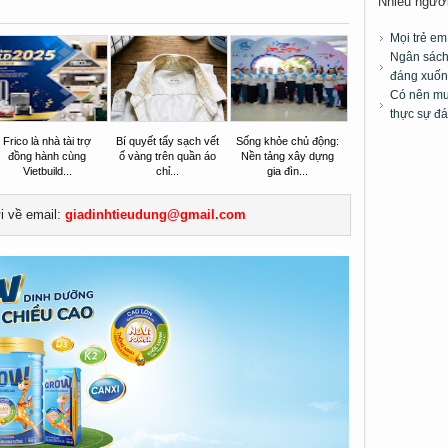
Nhiều người 
Mọi trẻ e
Ngân sách 
đáng xuốn
Có nên mua
thực sự đá
Frico là nhà tài trợ
Bí quyết tẩy sạch vết
Sống khỏe chủ động:
đồng hành cùng
ố vàng trên quần áo
Nền tảng xây dựng
Vietbuild...
chỉ...
gia đìn...
ửi về email:
giadinhtieudung@gmail.com