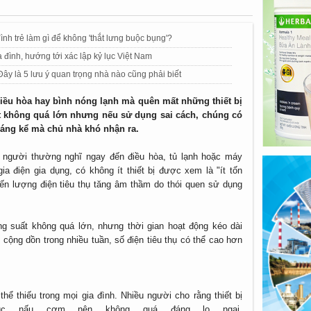
ình trẻ làm gì để không 'thắt lưng buộc bụng'?
 đình, hướng tới xác lập kỷ lục Việt Nam
y là 5 lưu ý quan trọng nhà nào cũng phải biết
 điều hòa hay bình nóng lạnh mà quên mất những thiết bị
t không quá lớn nhưng nếu sử dụng sai cách, chúng có
 đáng kể mà chủ nhà khó nhận ra.
i người thường nghĩ ngay đến điều hòa, tủ lạnh hoặc máy
a điện gia dụng, có không ít thiết bị được xem là "ít tốn
iến lượng điện tiêu thụ tăng âm thầm do thói quen sử dụng
ng suất không quá lớn, nhưng thời gian hoạt động kéo dài
 cộng dồn trong nhiều tuần, số điện tiêu thụ có thể cao hơn
hể thiếu trong mọi gia đình. Nhiều người cho rằng thiết bị
lúc nấu cơm nên không quá đáng lo ngại.