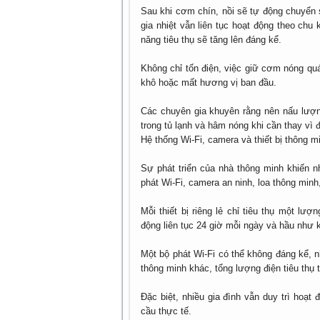
Sau khi cơm chín, nồi sẽ tự động chuyển s
gia nhiệt vẫn liên tục hoạt động theo ch
năng tiêu thụ sẽ tăng lên đáng kể.
Không chỉ tốn điện, việc giữ cơm nóng qu
khô hoặc mất hương vị ban đầu.
Các chuyên gia khuyên rằng nên nấu lượ
trong tủ lạnh và hâm nóng khi cần thay vì đ
Hệ thống Wi-Fi, camera và thiết bị thông mi
Sự phát triển của nhà thông minh khiến nh
phát Wi-Fi, camera an ninh, loa thông minh
Mỗi thiết bị riêng lẻ chỉ tiêu thụ một lư
động liên tục 24 giờ mỗi ngày và hầu như k
Một bộ phát Wi-Fi có thể không đáng kể, n
thông minh khác, tổng lượng điện tiêu thụ 
Đặc biệt, nhiều gia đình vẫn duy trì hoạt
cầu thực tế.