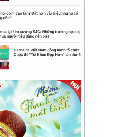
nồi cơm cao tần? Đắt hơn vài triệu nhưng có
g tiền?
mua lại kim cương SJC: Những trường hợp bị
mua người tiêu dùng nên biết
Herbalife Việt Nam đồng hành tổ chức
Cuộc thi “Tôi Khỏe Đẹp Hơn” lần thứ 5