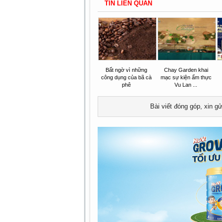
TIN LIÊN QUAN
Bất ngờ vì những
Chay Garden khai
công dụng của bã cà
mạc sự kiện ẩm thực
phê
Vu Lan ...
Bài viết đóng góp, xin g