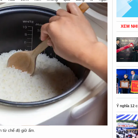
XEM NHI
Ý nghĩa 12 
ến từ chế độ giữ ấm.