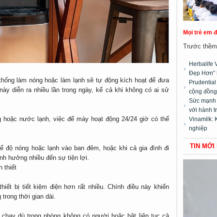
Mọi trẻ em 
Trước thềm 
Herbalife 
Đẹp Hơn” 
ệ thống làm nóng hoặc làm lạnh sẽ tự động kích hoạt để đưa
Prudentia
ày diễn ra nhiều lần trong ngày, kể cả khi không có ai sử
cộng đồng”
Sức mạnh t
với hành t
g hoặc nước lạnh, việc để máy hoạt động 24/24 giờ có thể
Vinamilk: 
nghiệp
TIN MỚI
ế độ nóng hoặc lạnh vào ban đêm, hoặc khi cả gia đình đi
nh hưởng nhiều đến sự tiện lợi.
 thiết
hiết bị tiết kiệm điện hơn rất nhiều. Chính điều này khiến
trong thời gian dài.
 chạy dù trong phòng không có người hoặc bật liên tục cả