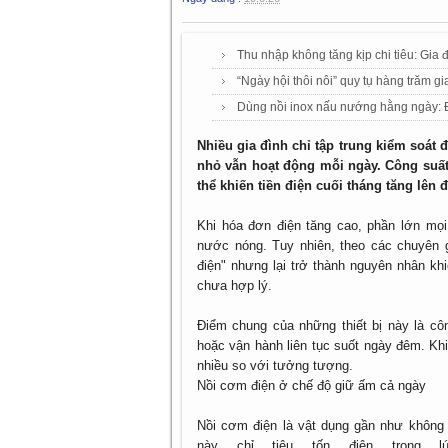
Thu nhập không tăng kịp chi tiêu: Gia đ
“Ngày hội thôi nôi” quy tụ hàng trăm gia
Dùng nồi inox nấu nướng hằng ngày: Đâ
Nhiều gia đình chỉ tập trung kiểm soát
nhỏ vẫn hoạt động mỗi ngày. Công suấ
thể khiến tiền điện cuối tháng tăng lên
Khi hóa đơn điện tăng cao, phần lớn mọ
nước nóng. Tuy nhiên, theo các chuyên gi
điện" nhưng lại trở thành nguyên nhân kh
chưa hợp lý.
Điểm chung của những thiết bị này là cô
hoặc vận hành liên tục suốt ngày đêm. Khi
nhiều so với tưởng tượng.
Nồi cơm điện ở chế độ giữ ấm cả ngày
Nồi cơm điện là vật dụng gần như không t
này chỉ tiêu tốn điện trong 