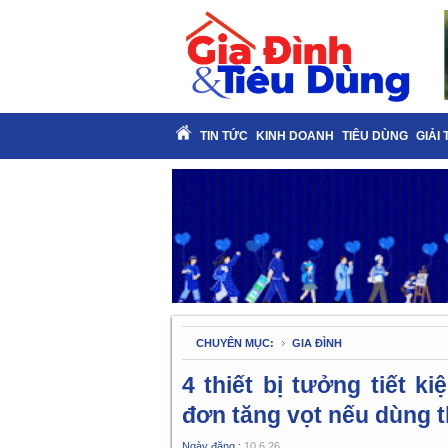
TIN TỨC
KINH DOANH
TIÊU DÙNG
GIẢI 
CHUYÊN MỤC:
GIA ĐÌNH
4 thiết bị tưởng tiết 
đơn tăng vọt nếu dùng 
Ngày đăng :
10.6.26