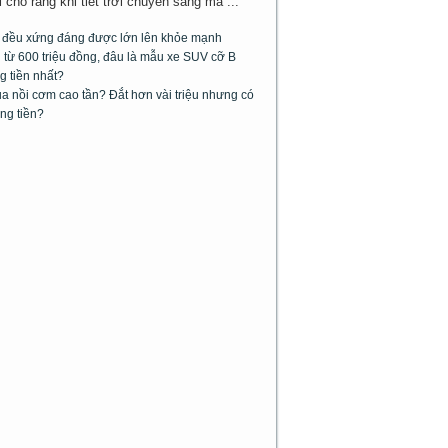
cho rằng khi tiết trời chuyển sang má ...
m đều xứng đáng được lớn lên khỏe mạnh
từ 600 triệu đồng, đâu là mẫu xe SUV cỡ B
g tiền nhất?
 nồi cơm cao tần? Đắt hơn vài triệu nhưng có
ng tiền?