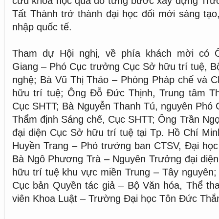
cứu khoa học qua đó từng bước xây dựng Trư
Tất Thành trở thành đại học đổi mới sáng tạo,
nhập quốc tế.
Tham dự Hội nghị, về phía khách mời có
Giang – Phó Cục trưởng Cục Sở hữu trí tuệ, 
nghệ; Bà Vũ Thị Thảo – Phòng Pháp chế và C
hữu trí tuệ; Ông Đỗ Đức Thịnh, Trung tâm T
Cục SHTT; Bà Nguyễn Thanh Tú, nguyên Phó 
Thẩm định Sáng chế, Cục SHTT; Ông Trần Ngọ
đại diện Cục Sở hữu trí tuệ tại Tp. Hồ Chí Mi
Huyền Trang – Phó trưởng ban CTSV, Đại họ
Bà Ngô Phương Trà – Nguyên Trưởng đại diệ
hữu trí tuệ khu vực miền Trung – Tây nguyên
Cục bản Quyền tác giả – Bộ Văn hóa, Thể tha
viên Khoa Luật – Trường Đại học Tôn Đức Thắ