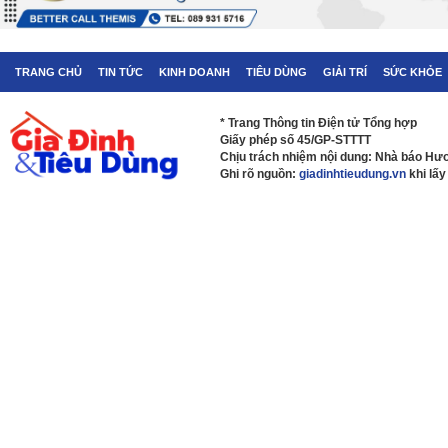
TRANG CHỦ
TIN TỨC
KINH DOANH
TIÊU DÙNG
GIẢI TRÍ
SỨC KHỎE
* Trang Thông tin Điện tử Tổng hợp
Giấy phép số 45/GP-STTTT
Chịu trách nhiệm nội dung: Nhà báo H
Ghi rõ nguồn:
giadinhtieudung.vn
khi lấy