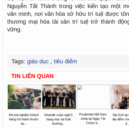
Nguyễn Tất Thành trong việc kiến tạo một mô
văn minh, nơi văn hóa sở hữu trí tuệ được tôn
thương mại hóa tài sản trí tuệ trở thành động
vững.
Tags:
giáo dục
,
tiêu điểm
TIN LIÊN QUAN
Prudential Việt Nam
Khi trải nghiệm khách
Vinamilk soán ngôi 5
Sài Gòn lại
khép lại Ngày Tài
hàng trở thành thước
hạng mục tại Giải
địa điểm ch
Chính S...
đo...
thưởng...
đ..