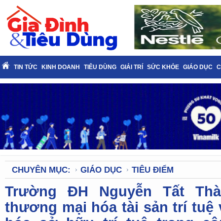
TIN TỨC
KINH DOANH
TIÊU DÙNG
GIẢI TRÍ
SỨC KHỎE
GIÁO DỤC
C
CHUYÊN MỤC:
GIÁO DỤC
TIÊU ĐIỂM
Trường ĐH Nguyễn Tất Thà
thương mại hóa tài sản trí tuệ 