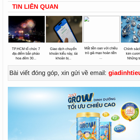
TIN LIÊN QUAN
Mất tiền oan với chiêu
TP.HCM tổ chức 7
Giao dịch chuyển
Chính sác
trò giả mạo hoàn tiền
địa điểm bắn pháo
khoản kiểu này, tài
kim cươ
...
hoa đêm 30...
khoản bị...
Những t
Bài viết đóng góp, xin gửi về email:
giadinhti