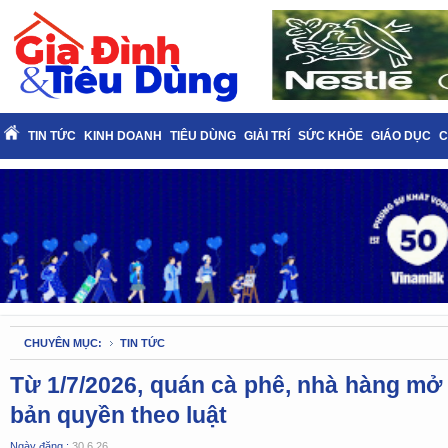
TIN TỨC
KINH DOANH
TIÊU DÙNG
GIẢI TRÍ
SỨC KHỎE
GIÁO DỤC
C
CHUYÊN MỤC:
TIN TỨC
Từ 1/7/2026, quán cà phê, nhà hàng mở 
bản quyền theo luật
Ngày đăng :
30.6.26