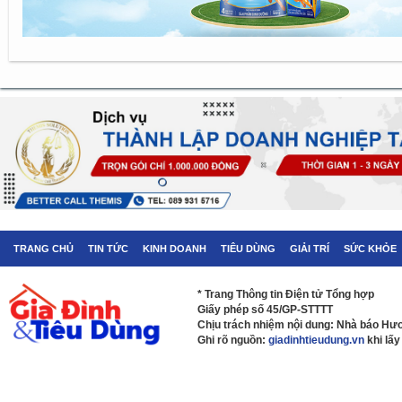
TRANG CHỦ
TIN TỨC
KINH DOANH
TIÊU DÙNG
GIẢI TRÍ
SỨC KHỎE
* Trang Thông tin Điện tử Tổng hợp
Giấy phép số 45/GP-STTTT
Chịu trách nhiệm nội dung: Nhà báo H
Ghi rõ nguồn:
giadinhtieudung.vn
khi lấy