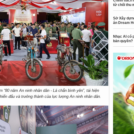
Chính sách 
từ chối thu 
Sở Xây dựng
án Dream H
Nhạc AI có p
bản quyền?
ãm “80 năm An ninh nhân dân - Lá chắn bình yên”, tái hiện
iến đấu và trưởng thành của lực lượng An ninh nhân dân.