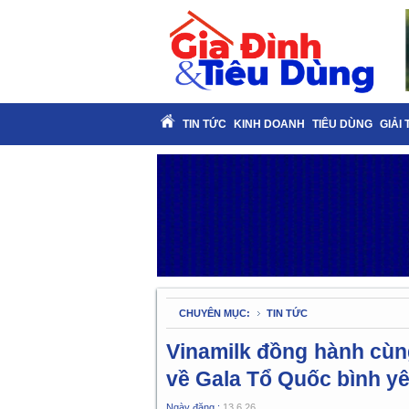
TIN TỨC
KINH DOANH
TIÊU DÙNG
GIẢI 
CHUYÊN MỤC:
TIN TỨC
Vinamilk đồng hành cùn
về Gala Tổ Quốc bình y
Ngày đăng :
13.6.26