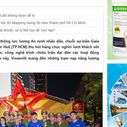
ệt đối không được để lộ
êm hội 3D Mapping mừng 50 năm Thành phố Hồ Chí Minh
i khoản, xử lý thế nào để 'cứu' kịp?
thống lực lượng An ninh nhân dân, chuỗi sự kiện Gala
n Huệ (TP.HCM) thu hút hàng chục nghìn lượt khách với
ãm, công nghệ trình chiếu hiện đại đến các hoạt động
hĩa này, Vinamilk mang đến những trạm nạp năng lượng