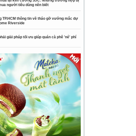
mua lại kim cương SJC: Những trường hợp bị
mua người tiêu dùng nên biết
 TP.HCM thông tin về tháo gỡ vướng mắc dự
ome Riverside
hải giải pháp tối ưu giúp quán cà phê 'né' phí