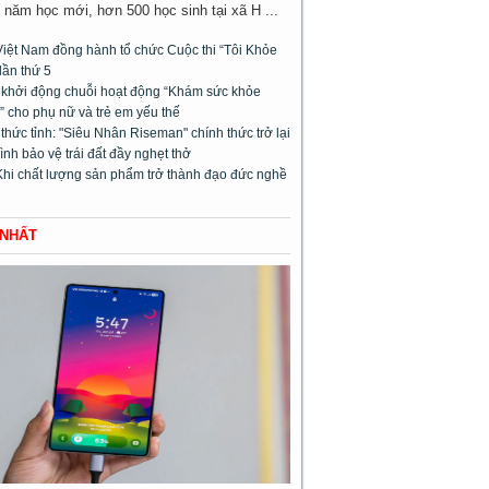
năm học mới, hơn 500 học sinh tại xã H ...
Việt Nam đồng hành tổ chức Cuộc thi “Tôi Khỏe
lần thứ 5
l khởi động chuỗi hoạt động “Khám sức khỏe
 cho phụ nữ và trẻ em yếu thế
hức tỉnh: "Siêu Nhân Riseman" chính thức trở lại
rình bảo vệ trái đất đầy nghẹt thở
Khi chất lượng sản phẩm trở thành đạo đức nghề
 NHẤT