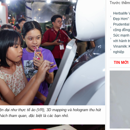
Trước thềm 
Herbalife 
Đẹp Hơn” 
Prudentia
cộng đồng”
Sức mạnh t
với hành t
Vinamilk: 
nghiệp
TIN MỚI
ện đại như thực tế ảo (VR), 3D mapping và hologram thu hút
hách tham quan, đặc biệt là các bạn nhỏ.