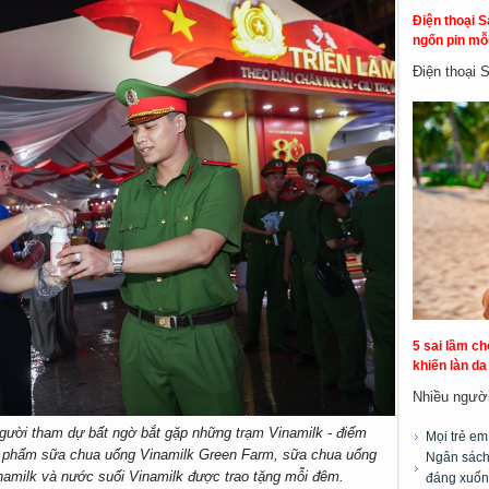
Điện thoại S
ngốn pin mỗi
Điện thoại 
5 sai lầm c
khiến làn d
Nhiều người 
người tham dự bất ngờ bắt gặp những trạm Vinamilk - điểm
Mọi trẻ e
n phẩm sữa chua uống Vinamilk Green Farm, sữa chua uống
Ngân sách 
Vinamilk và nước suối Vinamilk được trao tặng mỗi đêm.
đáng xuốn