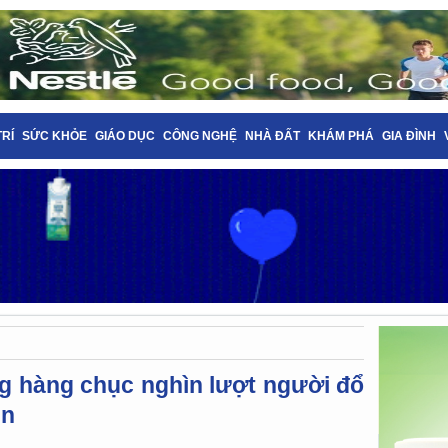
TRÍ
SỨC KHỎE
GIÁO DỤC
CÔNG NGHỆ
NHÀ ĐẤT
KHÁM PHÁ
GIA ĐÌNH
g hàng chục nghìn lượt người đổ
ên