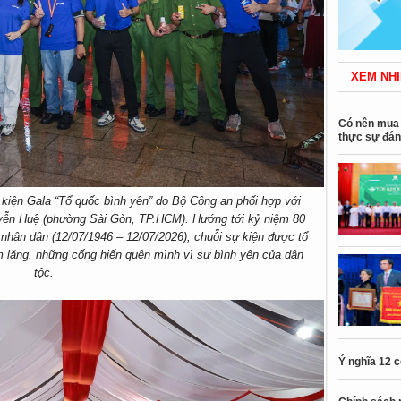
XEM NHI
Có nên mua 
thực sự đán
 kiện Gala “Tổ quốc bình yên” do Bộ Công an phối hợp với
yễn Huệ (phường Sài Gòn, TP.HCM). Hướng tới kỷ niệm 80
nhân dân (12/07/1946 – 12/07/2026), chuỗi sự kiện được tổ
m lặng, những cống hiến quên mình vì sự bình yên của dân
tộc.
Ý nghĩa 12 