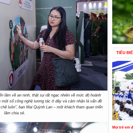
TIÊU ĐI
iển lãm về an ninh, thật sự rất ngạc nhiên về mức độ hoành
ệm một số công nghệ tương tác ở đây và cảm nhận là vấn đề
t chẽ luôn”, bạn Mai Quỳnh Lan – một khách tham quan triển
lãm chia sẻ.
Mọi trẻ em 