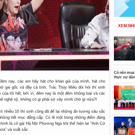
XEM NHI
Có nên mua 
thực sự đán
Đêm nay, các em hãy hát cho khán giả của mình, hát cho
 gai gốc và đầy cá tính, Trác Thúy Miêu đòi hỏi thí sinh
 của tôi hết, bởi vì, đêm nay là một đêm không loại và các
ế nghệ sỹ, không có gì phải sợ vậy mình chờ gì nữa?!
ít nhiều 10 thí sinh cũng đã để lại những ấn tương sâu sắc
những tiết mục đẳng cấp. Có lẽ một trong những điểm đáng
hính là cô gái Hà Nội Phương Nga khi thể hiện lại “Anh Cứ
ứa” và xuất sắc.