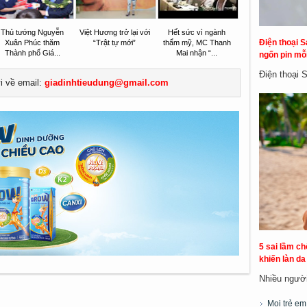
Thủ tướng Nguyễn
Việt Hương trở lại với
Hết sức vì ngành
Điện thoại S
Xuân Phúc thăm
“Trật tự mới”
thẩm mỹ, MC Thanh
Thành phố Giá...
Mai nhận “...
ngốn pin mỗi
Điện thoại 
ửi về email:
giadinhtieudung@gmail.com
5 sai lầm c
khiến làn d
Nhiều người 
Mọi trẻ e