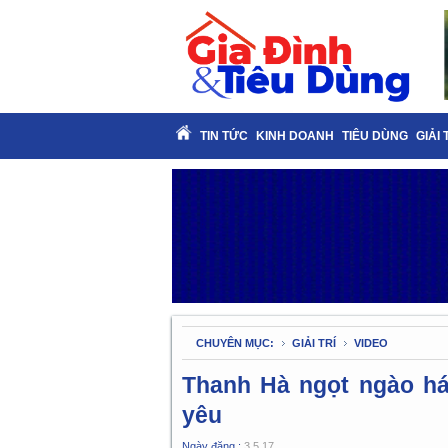
TIN TỨC
KINH DOANH
TIÊU DÙNG
GIẢI 
CHUYÊN MỤC:
GIẢI TRÍ
VIDEO
Thanh Hà ngọt ngào há
yêu
Ngày đăng :
3.5.17