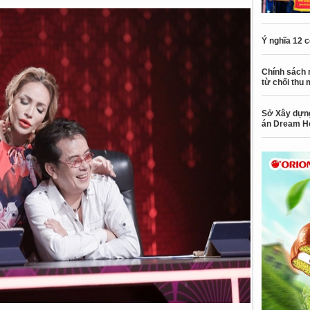
Ý nghĩa 12 
Chính sách 
từ chối thu 
Sở Xây dựng
án Dream H