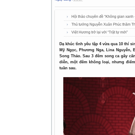
Hội thảo chuyên đề “Không gian xanh -
Thủ tướng Nguyễn Xuân Phúc thăm Thà
Việt Hương trở lại với “Trật tự mới”
Dạ khúc tình yêu tập 4 vừa qua 10 thí s
Mỹ Ngọc, Phương Nga, Lina Nguyễn, B
Song Thảo. Sau 3 đêm song ca gây cấn 
diễn, một đêm không loại, nhưng điể
tuần sau.