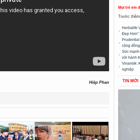
Mọi trẻ em 
Trước thềm 
Herbalife 
Đẹp Hơn” 
Prudentia
cộng đồng”
Sức mạnh t
với hành t
Vinamilk: 
nghiệp
TIN MỚI
Hiệp Phan