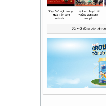
“Cặp đôi” Việt Hương
Hội thảo chuyên đề
– Hoài Tâm tung
“Không gian xanh -
series h...
tương l...
Bài viết đóng góp, xin g