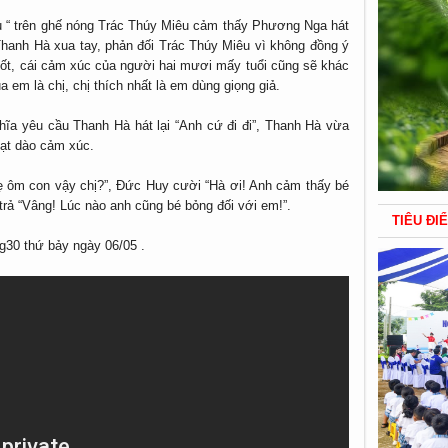
u “ trên ghế nóng Trác Thúy Miêu cảm thấy Phương Nga hát
 Thanh Hà xua tay, phản đối Trác Thúy Miêu vì không đồng ý
tốt, cái cảm xúc của người hai mươi mấy tuổi cũng sẽ khác
 em là chị, chị thích nhất là em dùng giọng giả.
hĩa yêu cầu Thanh Hà hát lại “Anh cứ đi đi”, Thanh Hà vừa
ạt dào cảm xúc.
ẹ ôm con vậy chị?”, Đức Huy cười “Hà ơi! Anh cảm thấy bé
trả “Vâng! Lúc nào anh cũng bé bỏng đối với em!”.
TIÊU ĐI
0g30 thứ bảy ngày 06/05 .