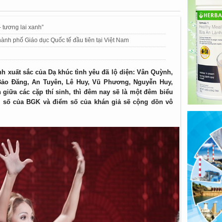
 tương lai xanh”
nh phố Giáo dục Quốc tế đầu tiên tại Việt Nam
inh xuất sắc của Dạ khúc tình yêu đã lộ diện: Vân Quỳnh,
ảo Đăng, An Tuyên, Lê Huy, Vũ Phương, Nguyễn Huy,
giữa các cặp thí sinh, thì đêm nay sẽ là một đêm biểu
m số của BGK và điểm số của khán giả sẽ cộng dồn vô