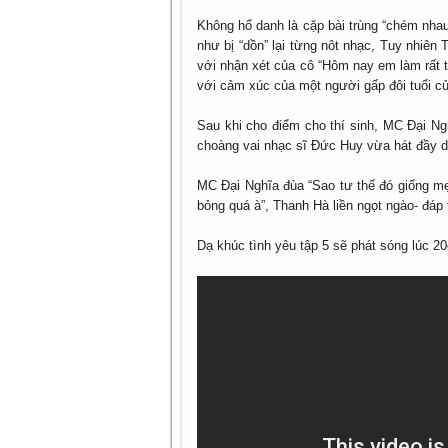
Không hổ danh là cặp bài trùng “chém nha
như bị “dồn” lại từng nôt nhạc, Tuy nhiên
với nhận xét của cô “Hôm nay em làm rất 
với cảm xúc của một người gấp đôi tuổi của
Sau khi cho điểm cho thí sinh, MC Đại Ng
choàng vai nhạc sĩ Đức Huy vừa hát đầy d
MC Đại Nghĩa đùa “Sao tư thế đó giống m
bỏng quá à”, Thanh Hà liền ngọt ngào- đáp 
Dạ khúc tình yêu tập 5 sẽ phát sóng lúc 2