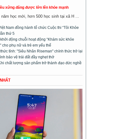
đều xứng đáng được lớn lên khỏe mạnh
năm học mới, hơn 500 học sinh tại xã H ...
Việt Nam đồng hành tổ chức Cuộc thi “Tôi Khỏe
lần thứ 5
l khởi động chuỗi hoạt động “Khám sức khỏe
 cho phụ nữ và trẻ em yếu thế
hức tỉnh: "Siêu Nhân Riseman" chính thức trở lại
rình bảo vệ trái đất đầy nghẹt thở
Khi chất lượng sản phẩm trở thành đạo đức nghề
 NHẤT