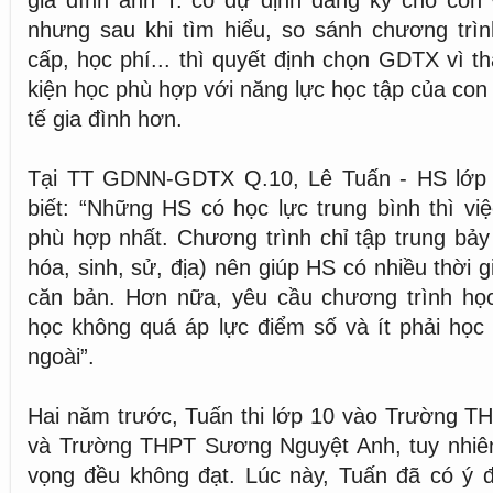
gia đình anh T. có dự định đăng ký cho con 
nhưng sau khi tìm hiểu, so sánh chương trìn
cấp, học phí... thì quyết định chọn GDTX vì t
kiện học phù hợp với năng lực học tập của con
tế gia đình hơn.
Tại TT GDNN-GDTX Q.10, Lê Tuấn - HS lớp 
biết: “Những HS có học lực trung bình thì v
phù hợp nhất. Chương trình chỉ tập trung bảy 
hóa, sinh, sử, địa) nên giúp HS có nhiều thời g
căn bản. Hơn nữa, yêu cầu chương trình họ
học không quá áp lực điểm số và ít phải học 
ngoài”.
Hai năm trước, Tuấn thi lớp 10 vào Trường T
và Trường THPT Sương Nguyệt Anh, tuy nhiên
vọng đều không đạt. Lúc này, Tuấn đã có ý đ