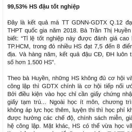
99,53% HS đậu tốt nghiệp
Đây là kết quả mà TT GDNN-GDTX Q.12 đạt 
THPT quốc gia năm 2018. Bà Trần Thị Huyền
biết: “Tỉ lệ tốt nghiệp này được đánh giá cao
TP.HCM, trong đó nhiều HS đạt 7,5 đến 8 điể
địa. Và hàng năm, kết quả đậu CĐ, ĐH luôn t
số hơn 1.500 HS”.
Theo bà Huyền, những HS không đủ cơ hội v
công lập thì GDTX chính là cơ hội tiếp nối 
Bởi điều kiện vào học chỉ cần giấy chứng nh
giấy tạm trú... Ngoài học ít môn, chương tr
không áp lực học thêm, luyện thi thì học phí 
được hưởng các chế độ, chính sách miễn, g
hệ công lập. Mặt khác, HS có thể vừa học vă