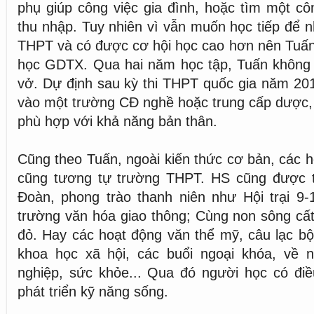
phụ giúp công việc gia đình, hoặc tìm một cô
thu nhập. Tuy nhiên vì vẫn muốn học tiếp để n
THPT và có được cơ hội học cao hơn nên Tuấn
học GDTX. Qua hai năm học tập, Tuấn không g
vở. Dự định sau kỳ thi THPT quốc gia năm 20
vào một trường CĐ nghề hoặc trung cấp dược,
phù hợp với khả năng bản thân.
Cũng theo Tuấn, ngoài kiến thức cơ bản, các
cũng tương tự trường THPT. HS cũng được 
Đoàn, phong trào thanh niên như Hội trại 9-
trường văn hóa giao thông; Cùng non sông cấ
đỏ. Hay các hoạt động văn thể mỹ, câu lạc bộ
khoa học xã hội, các buổi ngoại khóa, về 
nghiệp, sức khỏe... Qua đó người học có điề
phát triển kỹ năng sống.