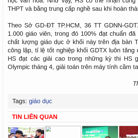
học văn hóa. Như vậy, HS có thể nhận cùng l
THPT và bằng trung cấp nghề sau khi hoàn th
Theo Sở GD-ĐT TP.HCM, 36 TT GDNN-GDTX 
1.000 giáo viên, trong đó 100% đạt chuẩn đã
chất lượng giáo dục ở khối này trên địa bàn
công lập, tỉ lệ tốt nghiệp khối GDTX luôn tăn
HS đạt các giải cao trong những kỳ thi HS g
Olympic tháng 4, giải toán trên máy tính cầm ta
T
Tags:
giáo dục
TIN LIÊN QUAN