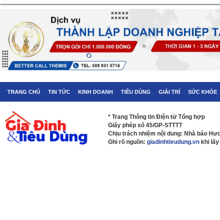
TRANG CHỦ
TIN TỨC
KINH DOANH
TIÊU DÙNG
GIẢI TRÍ
SỨC KHỎE
* Trang Thông tin Điện tử Tổng hợp
Giấy phép số 45/GP-STTTT
Chịu trách nhiệm nội dung: Nhà báo H
Ghi rõ nguồn:
giadinhtieudung.vn
khi lấy