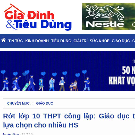
TIN TỨC
KINH DOANH
TIÊU DÙNG
GIẢI TRÍ
SỨC KHỎE
GIÁO DỤC
C
CHUYÊN MỤC:
GIÁO DỤC
Rớt lớp 10 THPT công lập: Giáo dục
lựa chọn cho nhiều HS
Ngày đăng :
15.7.18