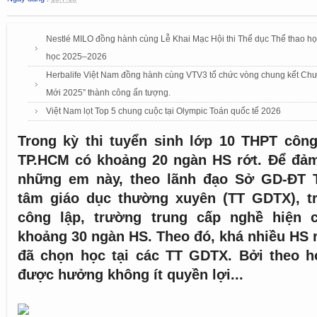
Nestlé MILO đồng hành cùng Lễ Khai Mạc Hội thi Thể dục Thể thao h
học 2025–2026
Herbalife Việt Nam đồng hành cùng VTV3 tổ chức vòng chung kết Chư
Mới 2025” thành công ấn tượng.
Việt Nam lọt Top 5 chung cuộc tại Olympic Toán quốc tế 2026
Trong kỳ thi tuyển sinh lớp 10 THPT công
TP.HCM có khoảng 20 ngàn HS rớt. Để đả
những em này, theo lãnh đạo Sở GD-ĐT T
tâm giáo dục thường xuyên (TT GDTX), t
công lập, trường trung cấp nghề hiện 
khoảng 30 ngàn HS. Theo đó, khá nhiều HS r
đã chọn học tại các TT GDTX. Bởi theo h
được hưởng không ít quyền lợi...