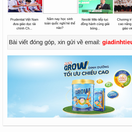
Năm nay học sinh
Prudential Việt Nam
Nestlé Milo tiếp tục
Chương tr
toàn quốc nghỉ hè thế
đưa giáo dục tài
đồng hành cùng giải
cao năng
nào?
chính Ch...
bóng...
giáo vi
Bài viết đóng góp, xin gửi về email:
giadinhti