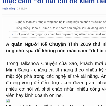
mặc cảm “đi hát chỉ để kiếm tiề
Ngày đăng :
28.11.19
Nghệ sĩ toàn cầu tăng cường bảo hộ thương hiệu cá nhân trước làn só
Tổng thống Donald Trump bị tố vi phạm bản quyền sau khi đăng tải vi
Hollywood mở rộng cuộc chiến bản quyền chống AI trên nhiều mặt trậ
Á quân Người Kể Chuyện Tình 2019 thú n
ông chủ spa để không còn mặc cảm “đi hát c
Trong Talkshow Chuyện của Sao, khách mời c
Minh Sang - chàng ca sĩ mang theo nhiều kỳ
mặt đột phá trong các nghệ sĩ trẻ tài năng. A
đường vòng để đến được con đường âm nhạc
nhiều cơ hội và phải chấp nhận nhiều công việ
viên hay kinh doanh online.