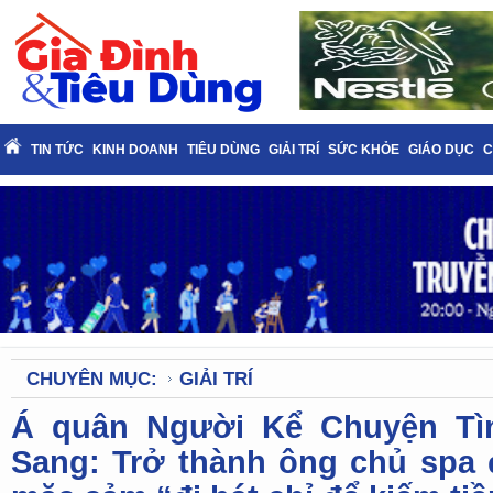
TIN TỨC
KINH DOANH
TIÊU DÙNG
GIẢI TRÍ
SỨC KHỎE
GIÁO DỤC
C
CHUYÊN MỤC:
GIẢI TRÍ
Á quân Người Kể Chuyện Tì
Sang: Trở thành ông chủ spa