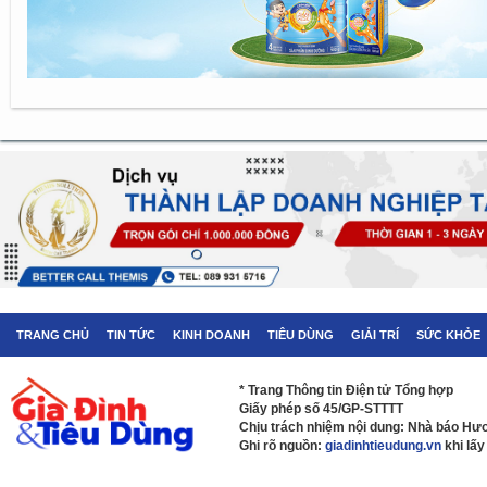
TRANG CHỦ
TIN TỨC
KINH DOANH
TIÊU DÙNG
GIẢI TRÍ
SỨC KHỎE
* Trang Thông tin Điện tử Tổng hợp
Giấy phép số 45/GP-STTTT
Chịu trách nhiệm nội dung: Nhà báo H
Ghi rõ nguồn:
giadinhtieudung.vn
khi lấy