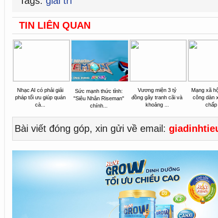
Tags:
giải trí
TIN LIÊN QUAN
Nhạc AI có phải giải
Vương miện 3 tỷ
Mạng xã hộ
Sức mạnh thức tỉnh:
pháp tối ưu giúp quán
đồng gây tranh cãi và
công dàn 
"Siêu Nhân Riseman"
cà...
khoảng ...
chấp 
chính...
Bài viết đóng góp, xin gửi về email:
giadinhti