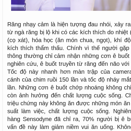
Răng nhạy cảm là hiện tượng đau nhói, xảy ra 
từ ngà răng bị lộ khi có các kích thích do nhiệt
(cọ xát), hóa học (ăn món chua, ngọt), khí độ
kích thích thẩm thấu. Chính vì thế người gặ
thông thường chỉ cảm nhận những cơn ê buốt
nghiên cứu, ê buốt truyền từ răng đến não với 
Tốc độ này nhanh hơn màn trập của camera
cánh của chim ruồi 150 lần và tốc độ nháy mắ
lần. Những cơn ê buốt chớp nhoáng không chỉ
còn ảnh hưởng đến chất lượng cuộc sống. Ch
triệu chứng này không ăn được những món ăn 
suất làm việc, chất lượng cuộc sống. Nghiê
hàng Sensodyne đã chỉ ra, 70% người bị ê b
vấn đề này làm giảm niềm vui ăn uống. Không