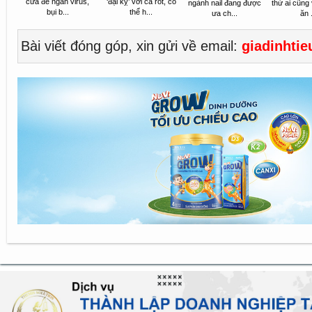
cửa để ngăn virus,
‘đại kỵ’ với cà rốt, có
ngành nail đang được
thứ ai cũng 
bụi b...
thể h...
ưa ch...
ăn .
Bài viết đóng góp, xin gửi về email:
giadinhti