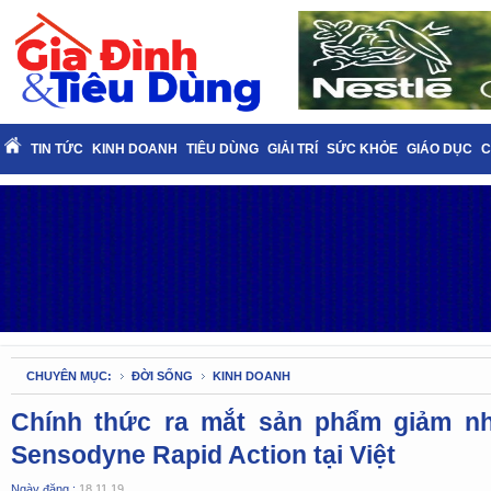
TIN TỨC
KINH DOANH
TIÊU DÙNG
GIẢI TRÍ
SỨC KHỎE
GIÁO DỤC
C
CHUYÊN MỤC:
ĐỜI SỐNG
KINH DOANH
Chính thức ra mắt sản phẩm giảm nh
Sensodyne Rapid Action tại Việt
Ngày đăng :
18.11.19