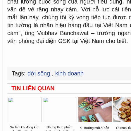
chất lượng cuộc sống của người tiêu dùng, n
vấn đề về răng nhạy cảm. Với nỗ lực cải tiế
mắt lần này, chúng tôi kỳ vọng tiếp tục được 
tin tưởng là nhãn hiệu hàng đầu tại Việt Nam
cảm", ông Vaibhav Banchawat – trưởng ngàn
văn phòng đại diện GSK tại Việt Nam cho biết.
Tags:
đời sống
,
kinh doanh
TIN LIÊN QUAN
Sai lầm khi đóng kín
Những thực phẩm
Xu hướng mới 3D ẩn
Ở khoai t