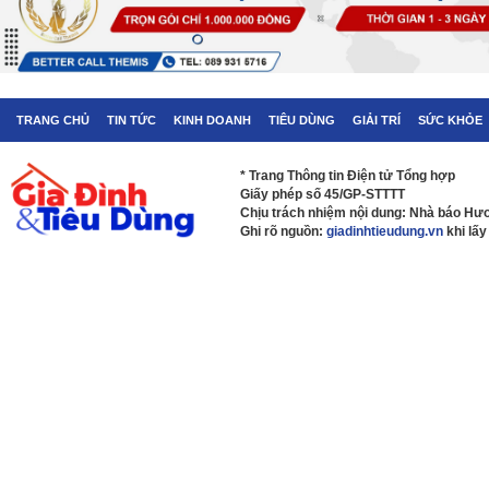
TRANG CHỦ
TIN TỨC
KINH DOANH
TIÊU DÙNG
GIẢI TRÍ
SỨC KHỎE
* Trang Thông tin Điện tử Tổng hợp
Giấy phép số 45/GP-STTTT
Chịu trách nhiệm nội dung: Nhà báo H
Ghi rõ nguồn:
giadinhtieudung.vn
khi lấy