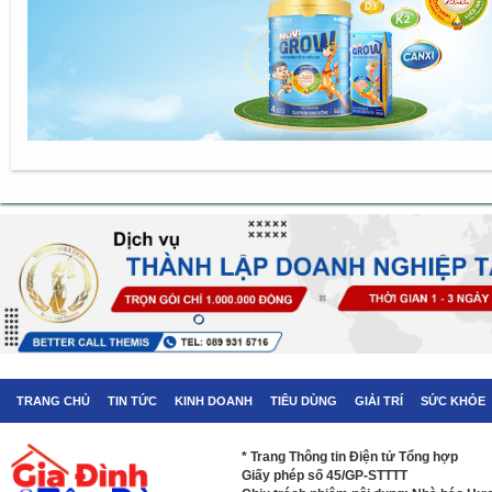
TRANG CHỦ
TIN TỨC
KINH DOANH
TIÊU DÙNG
GIẢI TRÍ
SỨC KHỎE
* Trang Thông tin Điện tử Tổng hợp
Giấy phép số 45/GP-STTTT