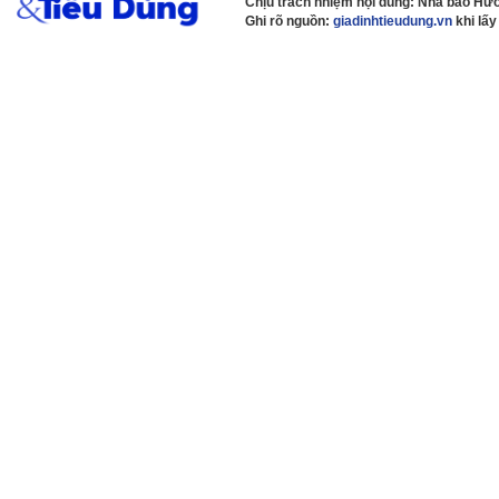
Chịu trách nhiệm nội dung: Nhà báo H
Ghi rõ nguồn:
giadinhtieudung.vn
khi lấy