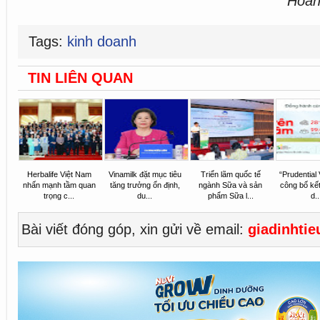
Hoàn
Tags:
kinh doanh
TIN LIÊN QUAN
Herbalife Việt Nam
Vinamilk đặt mục tiêu
Triển lãm quốc tế
“Prudential
nhấn mạnh tầm quan
tăng trưởng ổn định,
ngành Sữa và sản
công bố kế
trọng c...
du...
phẩm Sữa l...
d..
Bài viết đóng góp, xin gửi về email:
giadinhti