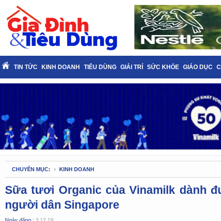
TIN TỨC
KINH DOANH
TIÊU DÙNG
GIẢI TRÍ
SỨC KHỎE
GIÁO DỤC
C
CHUYÊN MỤC:
KINH DOANH
Sữa tươi Organic của Vinamilk dành đ
người dân Singapore
Ngày đăng :
3.12.19