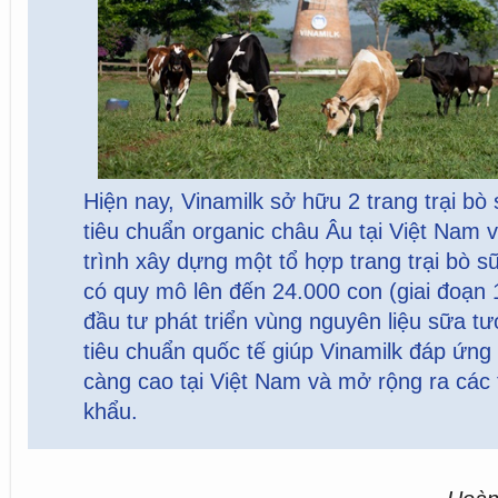
Hiện nay, Vinamilk sở hữu 2 trang trại bò
tiêu chuẩn organic châu Âu tại Việt Nam
v
trình xây dựng một tổ hợp trang trại bò s
có quy mô lên đến 24.000 con (giai đoạn 1)
đầu tư phát triển vùng nguyên liệu sữa tư
tiêu chuẩn quốc tế giúp Vinamilk đáp ứng
càng cao tại Việt Nam và mở rộng ra các 
khẩu.