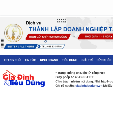
TRANG CHỦ
TIN TỨC
KINH DOANH
TIÊU DÙNG
GIẢI TRÍ
SỨC KHỎE
* Trang Thông tin Điện tử Tổng hợp
Giấy phép số 45/GP-STTTT
Chịu trách nhiệm nội dung: Nhà báo H
Ghi rõ nguồn:
giadinhtieudung.vn
khi lấy