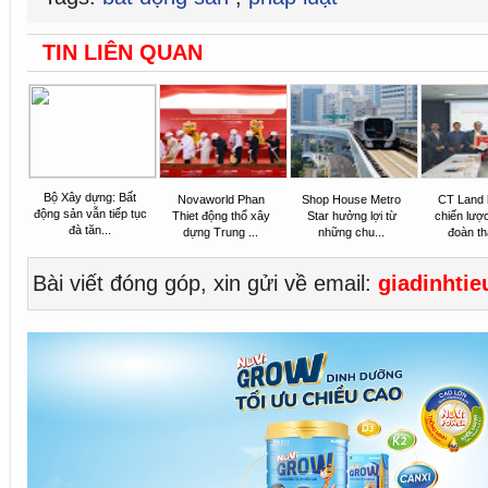
TIN LIÊN QUAN
Bộ Xây dựng: Bất
Novaworld Phan
Shop House Metro
CT Land 
động sản vẫn tiếp tục
Thiet động thổ xây
Star hưởng lợi từ
chiến lược
đà tăn...
dựng Trung ...
những chu...
đoàn th
Bài viết đóng góp, xin gửi về email:
giadinhti