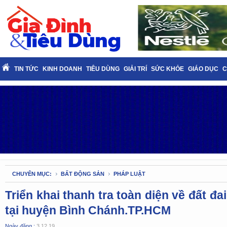
TIN TỨC
KINH DOANH
TIÊU DÙNG
GIẢI TRÍ
SỨC KHỎE
GIÁO DỤC
C
CHUYÊN MỤC:
BẤT ĐỘNG SẢN
PHÁP LUẬT
Triển khai thanh tra toàn diện về đất đai
tại huyện Bình Chánh.TP.HCM
Ngày đăng :
3.12.19