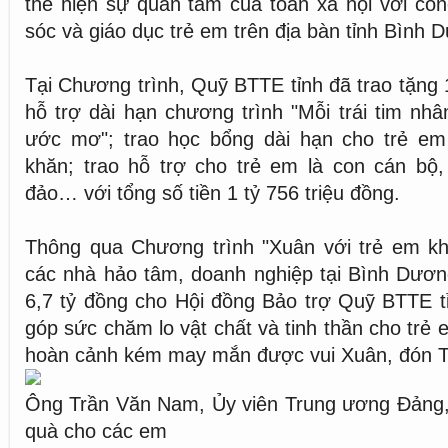
thể hiện sự quan tâm của toàn xã hội với cô
sóc và giáo dục trẻ em trên địa bàn tỉnh Bình 
Tại Chương trình, Quỹ BTTE tỉnh đã trao tặng 
hỗ trợ dài hạn chương trình "Mỗi trái tim nh
ước mơ"; trao học bổng dài hạn cho trẻ e
khăn; trao hỗ trợ cho trẻ em là con cán bộ,
đảo… với tổng số tiền 1 tỷ 756 triệu đồng.
Thông qua Chương trình "Xuân với trẻ em k
các nhà hảo tâm, doanh nghiệp tại Bình Dươn
6,7 tỷ đồng cho Hội đồng Bảo trợ Quỹ BTTE t
góp sức chăm lo vật chất và tinh thần cho trẻ
hoàn cảnh kém may mắn được vui Xuân, đón T
Ông Trần Văn Nam, Ủy viên Trung ương Đảng, 
quà cho các em