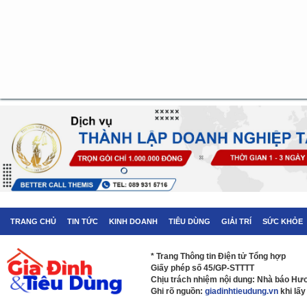
TRANG CHỦ
TIN TỨC
KINH DOANH
TIÊU DÙNG
GIẢI TRÍ
SỨC KHỎE
* Trang Thông tin Điện tử Tổng hợp
Giấy phép số 45/GP-STTTT
Chịu trách nhiệm nội dung: Nhà báo H
Ghi rõ nguồn:
giadinhtieudung.vn
khi lấy