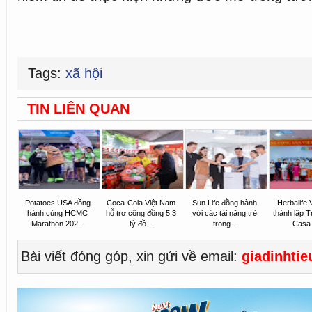
Tags:
xã hội
TIN LIÊN QUAN
Potatoes USA đồng
Coca-Cola Việt Nam
Sun Life đồng hành
Herbalife 
hành cùng HCMC
hỗ trợ cộng đồng 5,3
với các tài năng trẻ
thành lập 
Marathon 202...
tỷ đồ...
trong...
Casa 
Bài viết đóng góp, xin gửi về email:
giadinhti