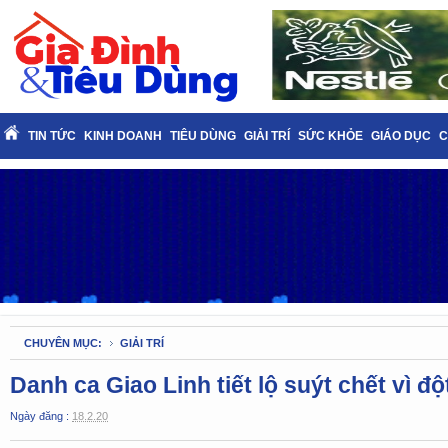
TIN TỨC
KINH DOANH
TIÊU DÙNG
GIẢI TRÍ
SỨC KHỎE
GIÁO DỤC
C
CHUYÊN MỤC:
GIẢI TRÍ
Danh ca Giao Linh tiết lộ suýt chết vì đ
Ngày đăng :
18.2.20