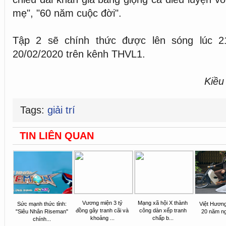
mẹ", "60 năm cuộc đời".
Tập 2 sẽ chính thức được lên sóng lúc 
20/02/2020 trên kênh THVL1.
Kiều
Tags:
giải trí
TIN LIÊN QUAN
Vương miện 3 tỷ
Mạng xã hội X thành
Sức mạnh thức tỉnh:
Việt Hươn
đồng gây tranh cãi và
công dàn xếp tranh
"Siêu Nhân Riseman"
20 năm n
khoảng ...
chấp b...
chính...