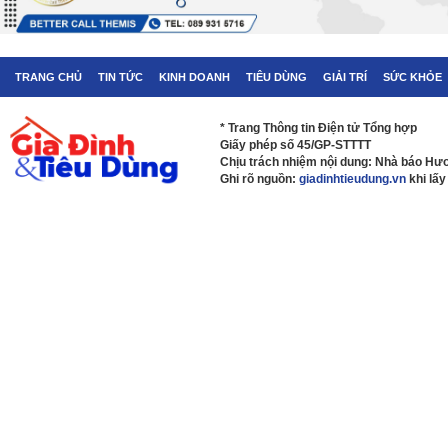
TRANG CHỦ
TIN TỨC
KINH DOANH
TIÊU DÙNG
GIẢI TRÍ
SỨC KHỎE
* Trang Thông tin Điện tử Tổng hợp
Giấy phép số 45/GP-STTTT
Chịu trách nhiệm nội dung: Nhà báo H
Ghi rõ nguồn:
giadinhtieudung.vn
khi lấy