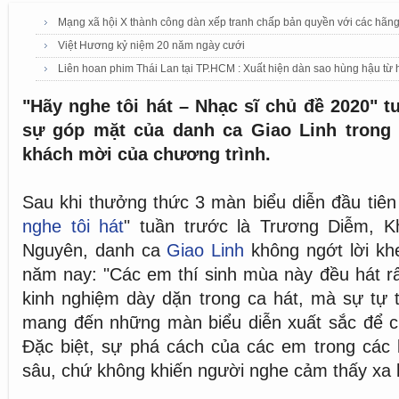
Mạng xã hội X thành công dàn xếp tranh chấp bản quyền với các hãn
Việt Hương kỷ niệm 20 năm ngày cưới
Liên hoan phim Thái Lan tại TP.HCM : Xuất hiện dàn sao hùng hậu từ 
"Hãy nghe tôi hát – Nhạc sĩ chủ đề 2020" tu
sự góp mặt của danh ca Giao Linh trong 
khách mời của chương trình.
Sau khi thưởng thức 3 màn biểu diễn đầu tiên 
nghe tôi hát
" tuần trước là Trương Diễm, 
Nguyên, danh ca
Giao Linh
không ngớt lời khe
năm nay: "Các em thí sinh mùa này đều hát rấ
kinh nghiệm dày dặn trong ca hát, mà sự tự 
mang đến những màn biểu diễn xuất sắc để ch
Đặc biệt, sự phá cách của các em trong các b
sâu, chứ không khiến người nghe cảm thấy xa l