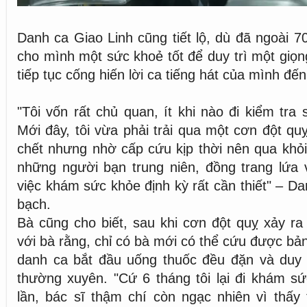
Danh ca Giao Linh cũng tiết lộ, dù đã ngoài 7
cho mình một sức khoẻ tốt để duy trì một giọn
tiếp tục cống hiến lời ca tiếng hát của mình đến
"Tôi vốn rất chủ quan, ít khi nào đi kiểm tra
Mới đây, tôi vừa phải trải qua một cơn đột qu
chết nhưng nhờ cấp cứu kịp thời nên qua khỏi.
những người bạn trung niên, đồng trang lứa 
việc khám sức khỏe định kỳ rất cần thiết" – D
bạch.
Bà cũng cho biết, sau khi cơn đột quỵ xảy ra 
với bà rằng, chỉ có bà mới có thể cứu được bả
danh ca bắt đầu uống thuốc đều đặn và duy t
thường xuyên. "Cứ 6 tháng tôi lại đi khám s
lần, bác sĩ thậm chí còn ngạc nhiên vì thấy