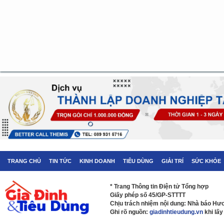
TRANG CHỦ
TIN TỨC
KINH DOANH
TIÊU DÙNG
GIẢI TRÍ
SỨC KHỎE
* Trang Thông tin Điện tử Tổng hợp
Giấy phép số 45/GP-STTTT
Chịu trách nhiệm nội dung: Nhà báo H
Ghi rõ nguồn:
giadinhtieudung.vn
khi lấy