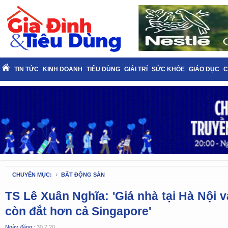
TIN TỨC
KINH DOANH
TIÊU DÙNG
GIẢI TRÍ
SỨC KHỎE
GIÁO DỤC
C
CHUYÊN MỤC:
BẤT ĐỘNG SẢN
TS Lê Xuân Nghĩa: 'Giá nhà tại Hà Nội 
còn đắt hơn cả Singapore'
Ngày đăng :
30.7.20