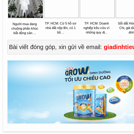
TP. HCM: Cứ 5 hồ sơ
TP. HCM: Doanh
Sốt đất H
Người mua đang
nhà đất nộp lên, có 1
nghiệp kêu cứu vì
Chi, giá t
chuộng phân khúc
bộ ...
những quy đị...
đứ
bất động sản ...
Bài viết đóng góp, xin gửi về email:
giadinhti