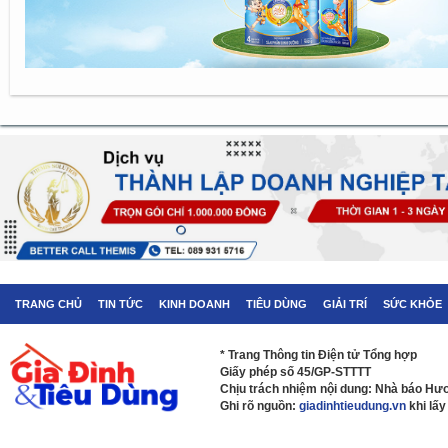
TRANG CHỦ
TIN TỨC
KINH DOANH
TIÊU DÙNG
GIẢI TRÍ
SỨC KHỎE
* Trang Thông tin Điện tử Tổng hợp
Giấy phép số 45/GP-STTTT
Chịu trách nhiệm nội dung: Nhà báo H
Ghi rõ nguồn:
giadinhtieudung.vn
khi lấy