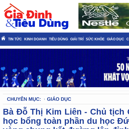
TIN TỨC
KINH DOANH
TIÊU DÙNG
GIẢI TRÍ
SỨC KHỎE
GIÁO DỤC
C
CHUYÊN MỤC:
GIÁO DỤC
Bà Đỗ Thị Kim Liên - Chủ tịch
học bổng toàn phần du học Đức