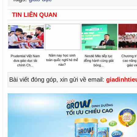
TIN LIÊN QUAN
Năm nay học sinh
Prudential Việt Nam
Nestlé Milo tiếp tục
Chương tr
toàn quốc nghỉ hè thế
đưa giáo dục tài
đồng hành cùng giải
cao năng
nào?
chính Ch...
bóng...
giáo vi
Bài viết đóng góp, xin gửi về email:
giadinhti