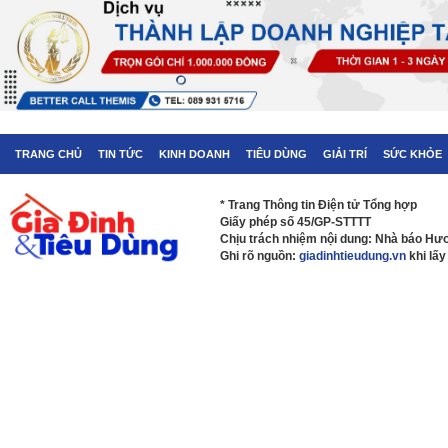
TRANG CHỦ
TIN TỨC
KINH DOANH
TIÊU DÙNG
GIẢI TRÍ
SỨC KHỎE
* Trang Thông tin Điện tử Tổng hợp
Giấy phép số 45/GP-STTTT
Chịu trách nhiệm nội dung: Nhà báo H
Ghi rõ nguồn:
giadinhtieudung.vn
khi lấy