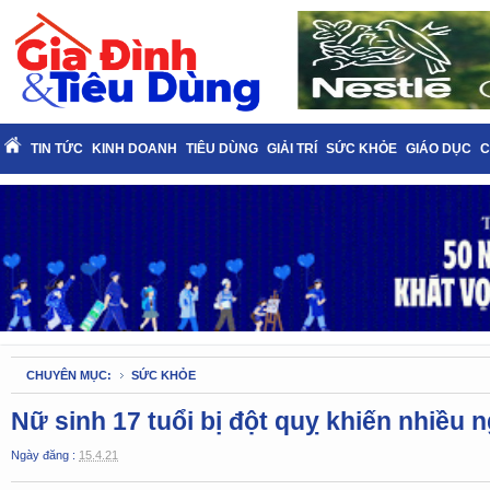
TIN TỨC
KINH DOANH
TIÊU DÙNG
GIẢI TRÍ
SỨC KHỎE
GIÁO DỤC
C
CHUYÊN MỤC:
SỨC KHỎE
Nữ sinh 17 tuổi bị đột quỵ khiến nhiều 
Ngày đăng :
15.4.21