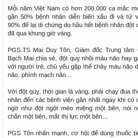
Mỗi năm Việt Nam có hơn 200.000 ca mắc mới
gần 50% bệnh nhân diễn biến xấu đi và tử vo
90% để lại di chứng do hầu hết bệnh nhân đột 
đã qua khung giờ vàng.
PGS.TS Mai Duy Tôn, Giám đốc Trung tâm Đ
Bạch Mai chia sẻ, đột quỵ nhồi máu não hay gặ
với người trẻ, chủ yếu gặp thể chảy máu não 
não, phình mạch não…
Với đột quỵ, thời gian là vàng, phải chạy đua t
nhân đến các bệnh viện gần nhất ngay khi có c
ngờ như đột ngột méo miệng một bên, nói ng
chân một bên, mất thị lực một bên…
PGS Tôn nhấn mạnh, cơ hội để dùng thuốc tiê