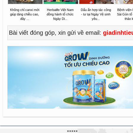
Không chỉ canxi mới
Herbalife Việt Nam
Dấu ấn hợp tác công
Bệnh viện
giúp tăng chiều cao,
đồng hành tổ chức
- tư tại Ngày Vệ sinh
Sài Gòn tổ
đây ...
Ngày Di...
yêu...
thảo k
Bài viết đóng góp, xin gửi về email:
giadinhti