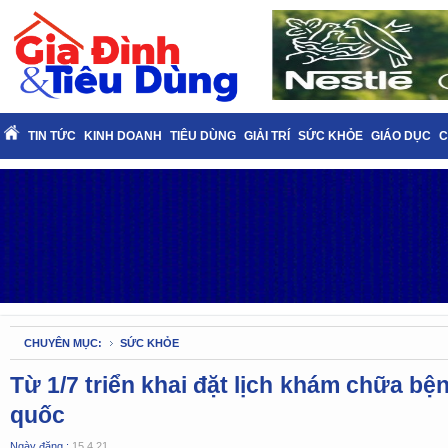
TIN TỨC
KINH DOANH
TIÊU DÙNG
GIẢI TRÍ
SỨC KHỎE
GIÁO DỤC
C
CHUYÊN MỤC:
SỨC KHỎE
Từ 1/7 triển khai đặt lịch khám chữa bệ
quốc
Ngày đăng :
15.4.21