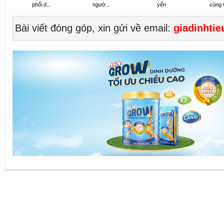
phổi d...
ngườ...
yến
cùng G
Bài viết đóng góp, xin gửi về email:
giadinhti