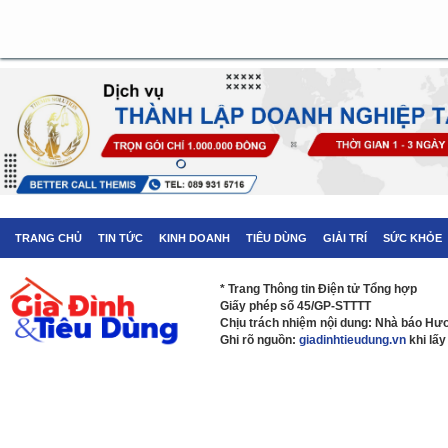
TRANG CHỦ
TIN TỨC
KINH DOANH
TIÊU DÙNG
GIẢI TRÍ
SỨC KHỎE
* Trang Thông tin Điện tử Tổng hợp
Giấy phép số 45/GP-STTTT
Chịu trách nhiệm nội dung: Nhà báo H
Ghi rõ nguồn:
giadinhtieudung.vn
khi lấy