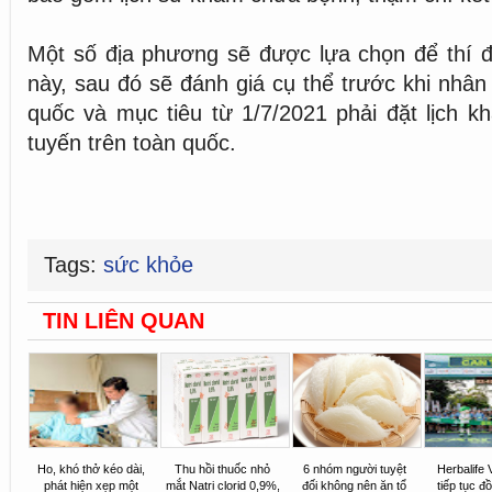
Một số địa phương sẽ được lựa chọn để thí đ
này, sau đó sẽ đánh giá cụ thể trước khi nhân 
quốc và mục tiêu từ 1/7/2021 phải đặt lịch 
tuyến trên toàn quốc.
Tags:
sức khỏe
TIN LIÊN QUAN
Ho, khó thở kéo dài,
Thu hồi thuốc nhỏ
6 nhóm người tuyệt
Herbalife 
phát hiện xẹp một
mắt Natri clorid 0,9%,
đối không nên ăn tổ
tiếp tục đ