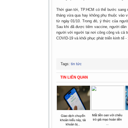
Thời gian tới, TP.HCM có thể bước sang mộ
tháng vừa qua hay không phụ thuộc vào vi
từ ngày 01/10. Trong đó, ý thức của ngườ
Sau khi đã được tiêm vaccine, người dân 
người với người tại nơi công cộng và cả t
COVID-19 và khôi phục phát triển kinh tế - 
Tags:
tin tức
TIN LIÊN QUAN
Mất tiền oan với chiêu
Giao dịch chuyển
trò giả mạo hoàn tiền
khoản kiểu này, tài
...
khoản bị...