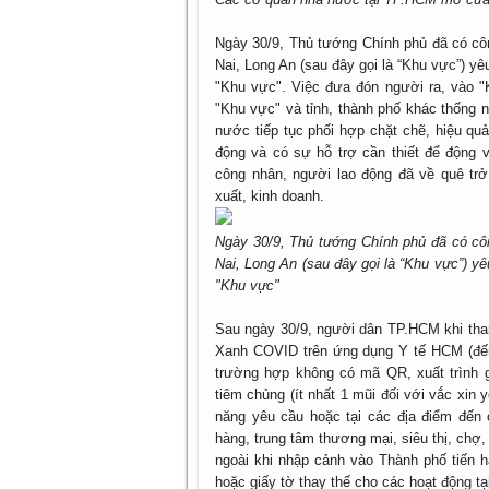
Ngày 30/9, Thủ tướng Chính phủ đã có cô
Nai, Long An (sau đây gọi là “Khu vực”) yê
"Khu vực". Việc đưa đón người ra, vào "
"Khu vực" và tỉnh, thành phố khác thống n
nước tiếp tục phối hợp chặt chẽ, hiệu quả
động và có sự hỗ trợ cần thiết để động 
công nhân, người lao động đã về quê trở 
xuất, kinh doanh.
Ngày 30/9, Thủ tướng Chính phủ đã có cô
Nai, Long An (sau đây gọi là “Khu vực”) yê
"Khu vực"
Sau ngày 30/9, người dân TP.HCM khi th
Xanh COVID trên ứng dụng Y tế HCM (đến
trường hợp không có mã QR, xuất trình g
tiêm chủng (ít nhất 1 mũi đối với vắc xi
năng yêu cầu hoặc tại các địa điểm đến
hàng, trung tâm thương mại, siêu thị, chợ
ngoài khi nhập cảnh vào Thành phố tiến 
hoặc giấy tờ thay thế cho các hoạt động tạ