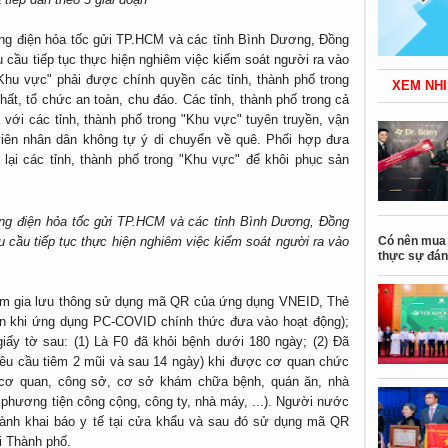
ng điện hỏa tốc gửi TP.HCM và các tỉnh Bình Dương, Đồng
u cầu tiếp tục thực hiện nghiêm việc kiểm soát người ra vào
Khu vực" phải được chính quyền các tỉnh, thành phố trong
XEM NHI
hất, tổ chức an toàn, chu đáo. Các tỉnh, thành phố trong cả
 với các tỉnh, thành phố trong "Khu vực" tuyên truyền, vận
viên nhân dân không tự ý di chuyển về quê. Phối hợp đưa
lại các tỉnh, thành phố trong "Khu vực" để khôi phục sản
ng điện hỏa tốc gửi TP.HCM và các tỉnh Bình Dương, Đồng
Có nên mua 
u cầu tiếp tục thực hiện nghiêm việc kiểm soát người ra vào
thực sự đán
am gia lưu thông sử dụng mã QR của ứng dụng VNEID, Thẻ
 khi ứng dụng PC-COVID chính thức đưa vào hoạt động);
iấy tờ sau: (1) Là F0 đã khỏi bệnh dưới 180 ngày; (2) Đã
n yêu cầu tiêm 2 mũi và sau 14 ngày) khi được cơ quan chức
 cơ quan, công sở, cơ sở khám chữa bệnh, quán ăn, nhà
, phương tiện công cộng, công ty, nhà máy, ...). Người nước
hành khai báo y tế tại cửa khẩu và sau đó sử dụng mã QR
i Thành phố.