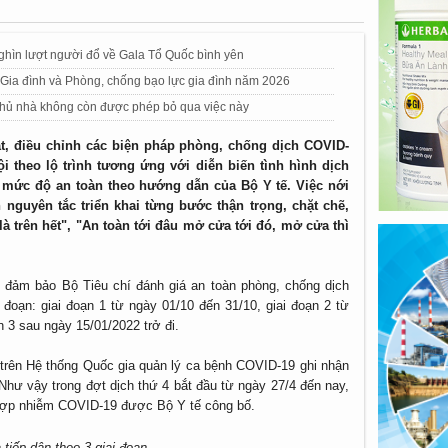
hìn lượt người đổ về Gala Tổ Quốc bình yên
ề Gia đình và Phòng, chống bạo lực gia đình năm 2026
 chủ nhà không còn được phép bỏ qua việc này
át, điều chỉnh các biện pháp phòng, chống dịch COVID-
i theo lộ trình tương ứng với diễn biến tình hình dịch
á mức độ an toàn theo hướng dẫn của Bộ Y tế. Việc nới
n nguyên tắc triển khai từng bước thận trọng, chặt chẽ,
 trên hết", "An toàn tới đâu mở cửa tới đó, mở cửa thì
 đảm bảo Bộ Tiêu chí đánh giá an toàn phòng, chống dịch
đoạn: giai đoạn 1 từ ngày 01/10 đến 31/10, giai đoạn 2 từ
 3 sau ngày 15/01/2022 trở đi.
 trên Hệ thống Quốc gia quản lý ca bệnh COVID-19 ghi nhận
hư vậy trong đợt dịch thứ 4 bắt đầu từ ngày 27/4 đến nay,
hợp nhiễm COVID-19 được Bộ Y tế công bố.
iếp dân theo 3 giai đoạn