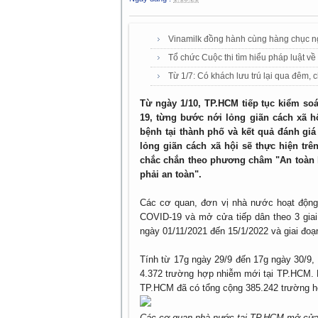
Vinamilk đồng hành cùng hàng chục ng
Tổ chức Cuộc thi tìm hiểu pháp luật v
Từ 1/7: Có khách lưu trú lại qua đêm,
Từ ngày 1/10, TP.HCM tiếp tục kiểm so
19, từng bước nới lỏng giãn cách xã hộ
bệnh tại thành phố và kết quả đánh gi
lỏng giãn cách xã hội sẽ thực hiện trê
chắc chắn theo phương châm "An toàn là
phải an toàn".
Các cơ quan, đơn vị nhà nước hoạt động
COVID-19 và mở cửa tiếp dân theo 3 giai 
ngày 01/11/2021 đến 15/1/2022 và giai đoạn
Tính từ 17g ngày 29/9 đến 17g ngày 30/9,
4.372 trường hợp nhiễm mới tại TP.HCM. N
TP.HCM đã có tổng cộng 385.242 trường 
Các cơ quan nhà nước tại TP.HCM mở cửa t