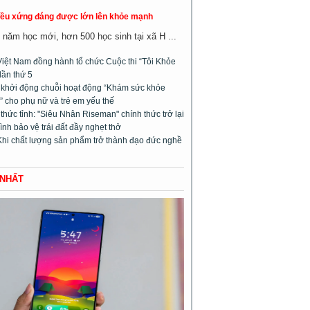
đều xứng đáng được lớn lên khỏe mạnh
năm học mới, hơn 500 học sinh tại xã H ...
Việt Nam đồng hành tổ chức Cuộc thi “Tôi Khỏe
lần thứ 5
l khởi động chuỗi hoạt động “Khám sức khỏe
 cho phụ nữ và trẻ em yếu thế
hức tỉnh: "Siêu Nhân Riseman" chính thức trở lại
rình bảo vệ trái đất đầy nghẹt thở
Khi chất lượng sản phẩm trở thành đạo đức nghề
 NHẤT