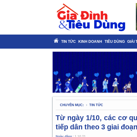
TIN TỨC
KINH DOANH
TIÊU DÙNG
GIẢI 
CHUYÊN MỤC:
TIN TỨC
Từ ngày 1/10, các cơ 
tiếp dân theo 3 giai đoạ
Ngày đăng :
1.10.21