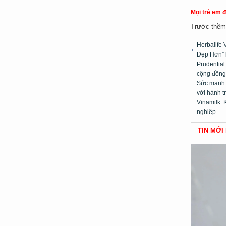
Mọi trẻ em 
Trước thềm 
Herbalife 
Đẹp Hơn” 
Prudentia
cộng đồng”
Sức mạnh t
với hành t
Vinamilk: 
nghiệp
TIN MỚI