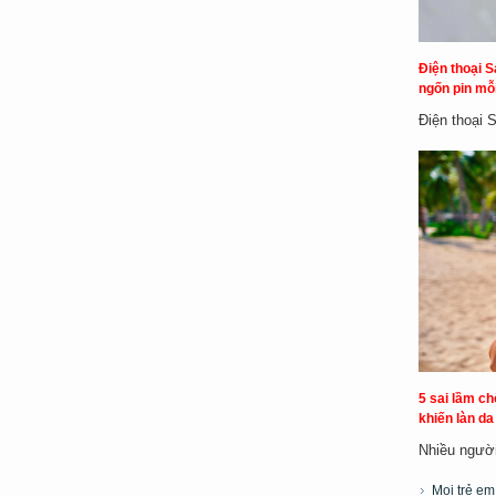
Điện thoại S
ngốn pin mỗi
Điện thoại 
5 sai lầm c
khiến làn d
Nhiều người 
Mọi trẻ e