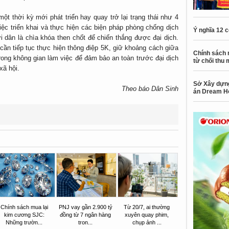
t thời kỳ mới phát triển hay quay trở lại trạng thái như 4
ệc triển khai và thực hiện các biện pháp phòng chống dịch
Ý nghĩa 12 
i dân là chìa khóa then chốt để chiến thắng được đại dịch.
cần tiếp tục thực hiện thông điệp 5K, giữ khoảng cách giữa
Chính sách 
rong không gian làm việc để đảm bảo an toàn trước đại dịch
từ chối thu 
xã hội.
Sở Xây dựng
Theo báo Dân Sinh
án Dream H
Chính sách mua lại
PNJ vay gần 2.900 tỷ
Từ 20/7, ai thường
kim cương SJC:
đồng từ 7 ngân hàng
xuyên quay phim,
Những trườn...
tron...
chụp ảnh ...