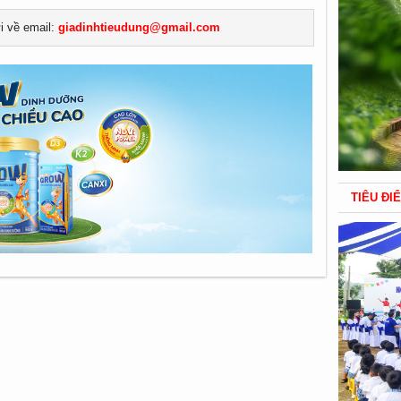
ửi về email:
giadinhtieudung@gmail.com
TIÊU ĐI