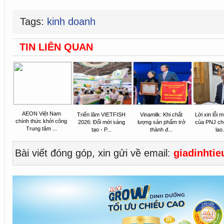
Tags:
kinh doanh
TIN LIÊN QUAN
AEON Việt Nam
Triển lãm VIETFISH
Vinamilk: Khi chất
Lời xin lỗi
chính thức khởi công
2026: Đổi mới sáng
lượng sản phẩm trở
của PNJ ch
Trung tâm ...
tạo - P...
thành đ...
lao.
Bài viết đóng góp, xin gửi về email:
giadinhti