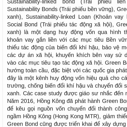
Sustainability-linked bond (Trái phiếu l
Sustainability Bonds (Trái phiếu bền vững), G
xanh), Sustainability-linked Loan (Khoản vay 
Social Bond (Trái phiếu tác động xã hội), Gre
xanh) là một dạng huy động vốn qua hình th
khoản vay gắn liền với các mục tiêu Bền v
thiểu tác động của biến đổi khí hậu, bảo vệ mô
các dự án xã hội, khuyến khích bên vay sử d
vào các mục tiêu tạo tác động xã hội. Green B
hướng toàn cầu, đặc biệt với các quốc gia phá
đây là một kênh huy động vốn hiệu quả cho c
trường, chống biến đổi khí hậu và chuyển đổi 
xanh. Các case study được giáo sư nhắc đến 
Năm 2016, Hồng Kông đã phát hành Green Bond
để kêu gọi nguồn vốn chuyển đổi thành công
ngầm Hồng Kông (Hong Kong MTR), giảm thiểu 
Green Bond cũng được triển khai để xây dựng