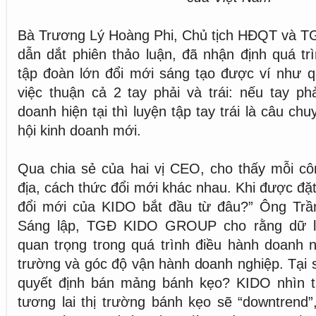
Bà Trương Lý Hoàng Phi, Chủ tịch HĐQT và TG
dẫn dắt phiên thảo luận, đã nhận định quá tr
tập đoàn lớn đổi mới sáng tạo được ví như q
việc thuận cả 2 tay phải và trái: nếu tay ph
doanh hiện tại thì luyện tập tay trái là câu ch
hội kinh doanh mới.
Qua chia sẻ của hai vị CEO, cho thấy mỗi cô
địa, cách thức đổi mới khác nhau. Khi được đặ
đổi mới của KIDO bắt đầu từ đâu?” Ông Tr
Sáng lập, TGĐ KIDO GROUP cho rằng dữ li
quan trọng trong quá trình điều hành doanh n
trường và góc độ vận hành doanh nghiệp. Tại
quyết định bán mảng bánh kẹo? KIDO nhìn tr
tương lai thị trường bánh kẹo sẽ “downtrend”