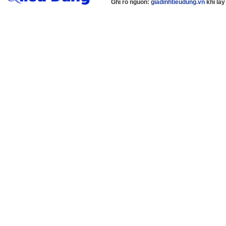
Ghi rõ nguồn:
giadinhtieudung.vn
khi lấy