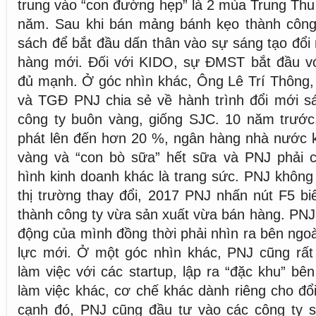
trung vào “con đường hẹp” là 2 mùa Trung Thu
năm. Sau khi bán mảng bánh kẹo thành côn
sách để bắt đầu dấn thân vào sự sáng tạo đổ
hàng mới. Đối với KIDO, sự ĐMST bắt đầu v
đủ mạnh. Ở góc nhìn khác, Ông Lê Trí Thông,
và TGĐ PNJ chia sẻ về hành trình đổi mới sá
công ty buôn vàng, giống SJC. 10 năm trướ
phát lên đến hơn 20 %, ngân hàng nhà nước k
vàng và “con bò sữa” hết sữa và PNJ phải
hình kinh doanh khác là trang sức. PNJ khôn
thị trường thay đổi, 2017 PNJ nhấn nút F5 bi
thành công ty vừa sản xuất vừa bán hàng. PNJ 
động của mình đồng thời phải nhìn ra bên ngo
lực mới. Ở một góc nhìn khác, PNJ cũng rất 
làm việc với các startup, lập ra “đặc khu” bê
làm việc khác, cơ chế khác dành riêng cho đổ
cạnh đó, PNJ cũng đầu tư vào các công ty s