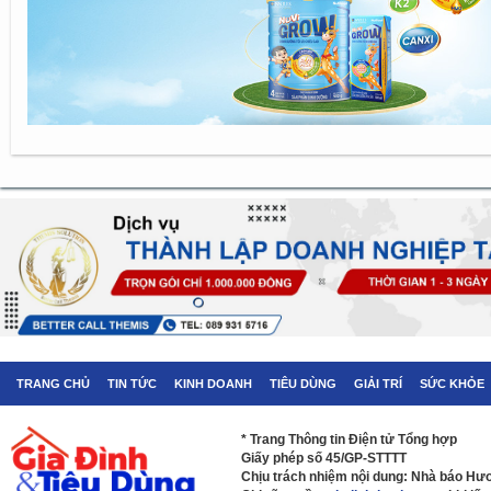
TRANG CHỦ
TIN TỨC
KINH DOANH
TIÊU DÙNG
GIẢI TRÍ
SỨC KHỎE
* Trang Thông tin Điện tử Tổng hợp
Giấy phép số 45/GP-STTTT
Chịu trách nhiệm nội dung: Nhà báo H