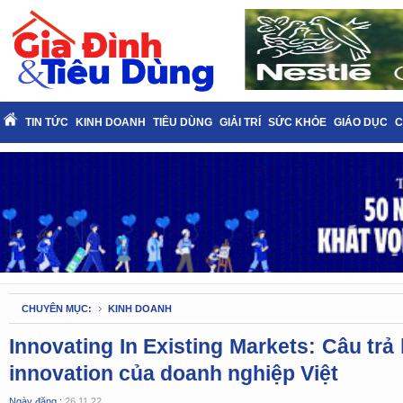
TIN TỨC
KINH DOANH
TIÊU DÙNG
GIẢI TRÍ
SỨC KHỎE
GIÁO DỤC
C
CHUYÊN MỤC:
KINH DOANH
Innovating In Existing Markets: Câu trả 
innovation của doanh nghiệp Việt
Ngày đăng :
26.11.22