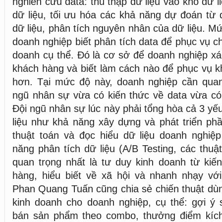
nghiên cứu data: thu thập dữ liệu vào kho dữ l
dữ liệu, tối ưu hóa các khả năng dự đoán từ d
dữ liệu, phân tích nguyên nhân của dữ liệu. Mứ
doanh nghiệp biết phân tích data để phục vụ c
doanh cụ thể. Đó là cơ sở để doanh nghiệp xá
khách hàng và biết làm cách nào để phục vụ kh
hơn. Tại mức độ này, doanh nghiệp cần qua
ngũ nhân sự vừa có kiến thức về data vừa có
Đội ngũ nhân sự lúc này phải tổng hòa cả 3 yế
liệu như khả năng xây dựng và phát triển ph
thuật toán và đọc hiểu dữ liệu doanh nghiệp
năng phân tích dữ liệu (A/B Testing, các thuậ
quan trọng nhất là tư duy kinh doanh từ kiế
hàng, hiểu biết về xã hội và nhanh nhạy với
Phan Quang Tuấn cũng chia sẻ chiến thuật dù
kinh doanh cho doanh nghiệp, cụ thể: gợi ý 
bán sản phẩm theo combo, thưởng điểm kíc