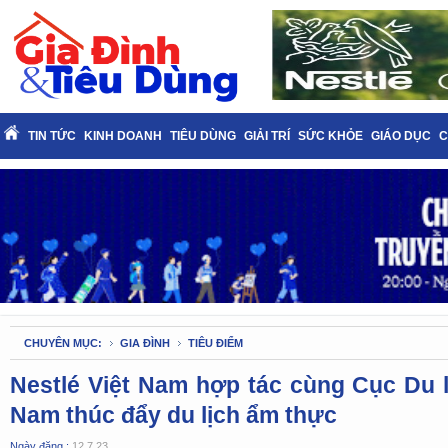
TIN TỨC
KINH DOANH
TIÊU DÙNG
GIẢI TRÍ
SỨC KHỎE
GIÁO DỤC
C
CHUYÊN MỤC:
GIA ĐÌNH
TIÊU ĐIỂM
Nestlé Việt Nam hợp tác cùng Cục Du l
Nam thúc đẩy du lịch ẩm thực
Ngày đăng :
12.7.23