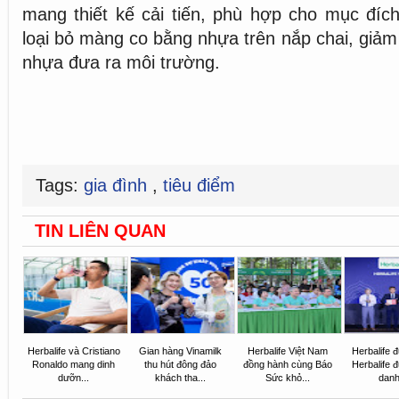
mang thiết kế cải tiến, phù hợp cho mục đích
loại bỏ màng co bằng nhựa trên nắp chai, giảm 
nhựa đưa ra môi trường.
Tags:
gia đình
,
tiêu điểm
TIN LIÊN QUAN
Herbalife và Cristiano
Gian hàng Vinamilk
Herbalife Việt Nam
Herbalife 
Ronaldo mang dinh
thu hút đông đảo
đồng hành cùng Báo
Herbalife 
dưỡn...
khách tha...
Sức khỏ...
danh 