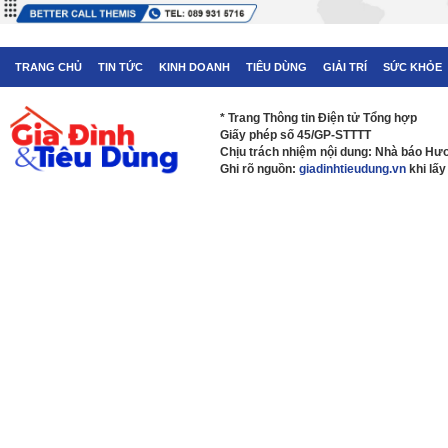
TRANG CHỦ
TIN TỨC
KINH DOANH
TIÊU DÙNG
GIẢI TRÍ
SỨC KHỎE
* Trang Thông tin Điện tử Tổng hợp
Giấy phép số 45/GP-STTTT
Chịu trách nhiệm nội dung: Nhà báo H
Ghi rõ nguồn:
giadinhtieudung.vn
khi lấy