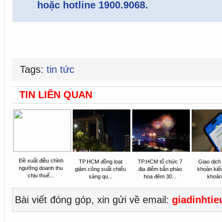
hoặc hotline 1900.9068.
Tags:
tin tức
TIN LIÊN QUAN
Đề xuất điều chỉnh
TP.HCM đồng loạt
TP.HCM tổ chức 7
Giao dịc
ngưỡng doanh thu
giảm công suất chiếu
địa điểm bắn pháo
khoản kiểu
chịu thuế...
sáng qu...
hoa đêm 30...
khoản 
Bài viết đóng góp, xin gửi về email:
giadinhti