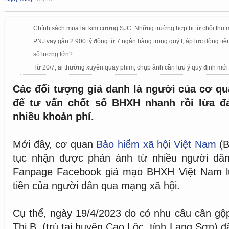
Chính sách mua lại kim cương SJC: Những trường hợp bị từ chối thu 
PNJ vay gần 2.900 tỷ đồng từ 7 ngân hàng trong quý I, áp lực dòng tiề
số lượng lớn?
Từ 20/7, ai thường xuyên quay phim, chụp ảnh cần lưu ý quy định mớ
Các đối tượng giả danh là người của cơ q
để tư vấn chốt sổ BHXH nhanh rồi lừa đ
nhiều khoản phí.
Mới đây, cơ quan
Bảo hiểm xã hội Việt Nam
(B
tục nhận được phản ánh từ nhiều người dân
Fanpage Facebook giả mạo BHXH Việt Nam l
tiền của người dân qua mạng xã hội.
Cụ thể, ngày 19/4/2023 do có nhu cầu cần gộ
Thị B. (trú tại huyện Cao Lộc, tỉnh Lạng Sơn) 