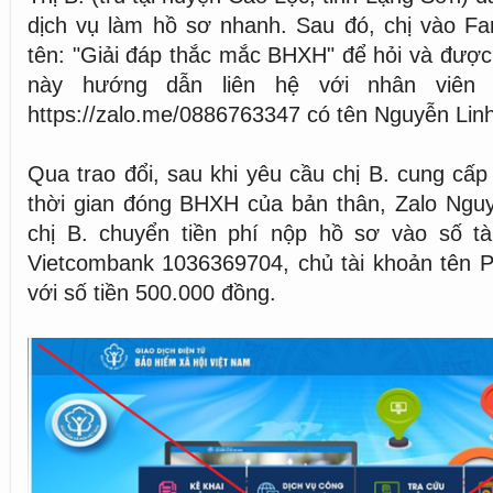
dịch vụ làm hồ sơ nhanh. Sau đó, chị vào F
tên: "Giải đáp thắc mắc BHXH" để hỏi và đượ
này hướng dẫn liên hệ với nhân viên
https://zalo.me/0886763347 có tên Nguyễn Linh
Qua trao đổi, sau khi yêu cầu chị B. cung c
thời gian đóng BHXH của bản thân, Zalo Ngu
chị B. chuyển tiền phí nộp hồ sơ vào số t
Vietcombank 1036369704, chủ tài khoản tê
với số tiền 500.000 đồng.