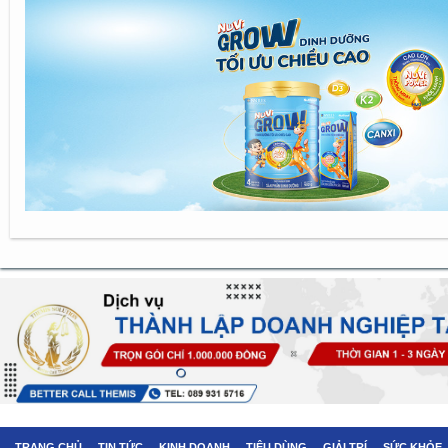
TRANG CHỦ
TIN TỨC
KINH DOANH
TIÊU DÙNG
GIẢI TRÍ
SỨC KHỎE