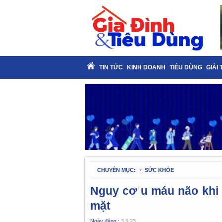
TIN TỨC
KINH DOANH
TIÊU DÙNG
GIẢI 
CHUYÊN MỤC:
SỨC KHỎE
Nguy cơ u máu não khi
mặt
Ngày đăng :
3.9.23