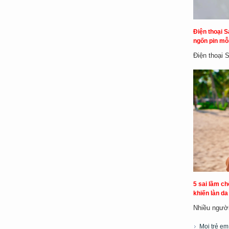
Điện thoại S
ngốn pin mỗi
Điện thoại 
5 sai lầm c
khiến làn d
Nhiều người 
Mọi trẻ e