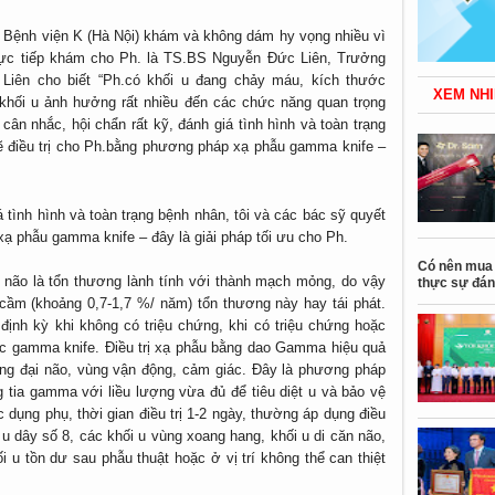
 Bệnh viện K (Hà Nội) khám và không dám hy vọng nhiều vì
ực tiếp khám cho Ph. là TS.BS Nguyễn Đức Liên, Trưởng
Liên cho biết “Ph.có khối u đang chảy máu, kích thước
XEM NHI
 khối u ảnh hưởng rất nhiều đến các chức năng quan trọng
ân nhắc, hội chẩn rất kỹ, đánh giá tình hình và toàn trạng
sẽ điều trị cho Ph.bằng phương pháp xạ phẫu gamma knife –
á tình hình và toàn trạng bệnh nhân, tôi và các bác sỹ quyết
xạ phẫu gamma knife – đây là giải pháp tối ưu cho Ph.
Có nên mua 
 não là tổn thương lành tính với thành mạch mỏng, do vậy
thực sự đán
cầm (khoảng 0,7-1,7 %/ năm) tổn thương này hay tái phát.
 định kỳ khi không có triệu chứng, khi có triệu chứng hoặc
ặc gamma knife. Điều trị xạ phẫu bằng dao Gamma hiệu quả
cuống đại não, vùng vận động, cảm giác. Đây là phương pháp
ng tia gamma với liều lượng vừa đủ để tiêu diệt u và bảo vệ
 dụng phụ, thời gian điều trị 1-2 ngày, thường áp dụng điều
 u dây số 8, các khối u vùng xoang hang, khối u di căn não,
 u tồn dư sau phẫu thuật hoặc ở vị trí không thể can thiệt