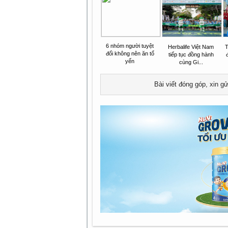
6 nhóm người tuyệt
Herbalife Việt Nam
T
đối không nên ăn tổ
tiếp tục đồng hành
yến
cùng Gi...
Bài viết đóng góp, xin g