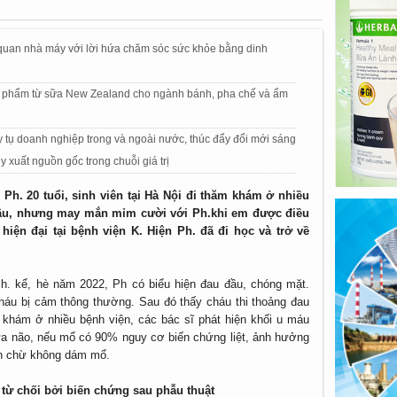
 quan nhà máy với lời hứa chăm sóc sức khỏe bằng dinh
phẩm từ sữa New Zealand cho ngành bánh, pha chế và ẩm
 tụ doanh nghiệp trong và ngoài nước, thúc đẩy đổi mới sáng
y xuất nguồn gốc trong chuỗi giá trị
h. 20 tuổi, sinh viên tại Hà Nội đi thăm khám ở nhiều
 sâu, nhưng may mắn mỉm cười với Ph.khi em được điều
ện đại tại bệnh viện K. Hiện Ph. đã đi học và trở về
. kể, hè năm 2022, Ph có biểu hiện đau đầu, chóng mặt.
cháu bị cảm thông thường. Sau đó thấy cháu thi thoảng đau
đi khám ở nhiều bệnh viện, các bác sĩ phát hiện khối u máu
iữa não, nếu mổ có 90% nguy cơ biến chứng liệt, ảnh hưởng
ần chừ không dám mổ.
từ chối bởi biến chứng sau phẫu thuật