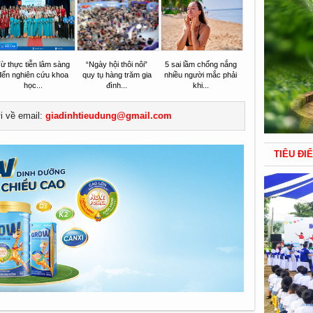
ừ thực tiễn lâm sàng
“Ngày hội thôi nôi”
5 sai lầm chống nắng
đến nghiên cứu khoa
quy tụ hàng trăm gia
nhiều người mắc phải
học...
đình...
khi...
ửi về email:
giadinhtieudung@gmail.com
TIÊU ĐI