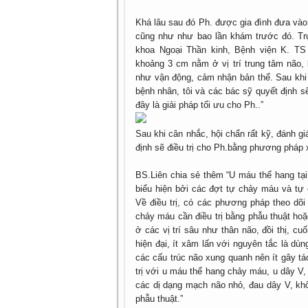
Khá lâu sau đó Ph. được gia đình đưa vào
cũng như như bao lần khám trước đó. Tr
khoa Ngoại Thần kinh, Bệnh viện K. TS 
khoảng 3 cm nằm ở vị trí trung tâm não,
như vận động, cảm nhận bản thể. Sau khi c
bệnh nhân, tôi và các bác sỹ quyết định 
đây là giải pháp tối ưu cho Ph..”
Sau khi cân nhắc, hội chẩn rất kỹ, đánh gi
định sẽ điều trị cho Ph.bằng phương pháp 
BS.Liên chia sẻ thêm “U máu thể hang tại
biểu hiện bởi các đợt tự chảy máu và tự 
Về điều trị, có các phương pháp theo dõi
chảy máu cần điều trị bằng phẫu thuật ho
ở các vị trí sâu như thân não, đồi thị, 
hiện đại, ít xâm lấn với nguyên tắc là dù
các cấu trúc não xung quanh nên ít gây tác
trị với u máu thể hang chảy máu, u dây V,
các dị dạng mạch não nhỏ, đau dây V, khối
phẫu thuật.”