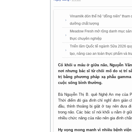
Vinamilk đón thế hệ “đồng niên” tham
dưỡng chất lượng
Meadow Fresh mở rộng danh mục sản 
thực chuyên nghiệp
Triển lãm Quốc tế ngành Sữa 2026 quy
tạo, nâng cao an toàn thực phẩm và tru
Có khối u máu ở giữa não, Nguyễn Văn P
nơi nhưng bác sĩ từ chối mổ do vị trí
trị bằng phương pháp xạ phẫu gamma hi
cuộc sống bình thường.
Bà Nguyễn Thị B. quê Nghệ An mẹ của Ph
Thời điểm đó gia đình chỉ nghĩ đơn giản 
đầu, thỉnh thoảng bị giật ở tay nên đưa 
trong não. Các bác sĩ nói khối u nằm ở g
nhiều chức năng của não nên gia đình ch
Hy vọng mong manh vì nhiều bệnh viện 