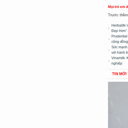
Mọi trẻ em 
Trước thềm 
Herbalife 
Đẹp Hơn” 
Prudentia
cộng đồng”
Sức mạnh t
với hành t
Vinamilk: 
nghiệp
TIN MỚI