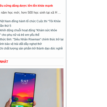
đều xứng đáng được lớn lên khỏe mạnh
năm học mới, hơn 500 học sinh tại xã H ...
Việt Nam đồng hành tổ chức Cuộc thi “Tôi Khỏe
lần thứ 5
l khởi động chuỗi hoạt động “Khám sức khỏe
 cho phụ nữ và trẻ em yếu thế
hức tỉnh: "Siêu Nhân Riseman" chính thức trở lại
rình bảo vệ trái đất đầy nghẹt thở
Khi chất lượng sản phẩm trở thành đạo đức nghề
 NHẤT