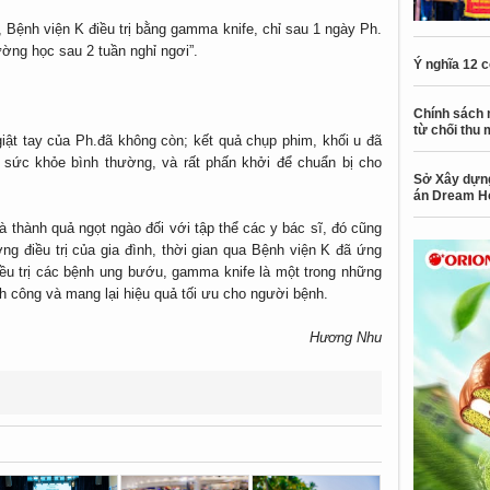
 Bệnh viện K điều trị bằng gamma knife, chỉ sau 1 ngày Ph.
trường học sau 2 tuần nghỉ ngơi”.
Ý nghĩa 12 
Chính sách 
từ chối thu 
 giật tay của Ph.đã không còn; kết quả chụp phim, khối u đã
à sức khỏe bình thường, và rất phấn khởi để chuẩn bị cho
Sở Xây dựng
án Dream H
 thành quả ngọt ngào đối với tập thể các y bác sĩ, đó cũng
g điều trị của gia đình, thời gian qua Bệnh viện K đã ứng
iều trị các bệnh ung bướu, gamma knife là một trong những
h công và mang lại hiệu quả tối ưu cho người bệnh.
Hương Nhu