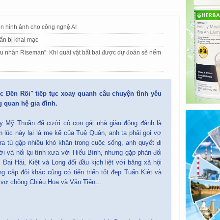
n hình ảnh cho công nghệ AI
uẩn bị khai mạc
êu nhân Riseman”: Khi quái vật bất bại được dự đoán sẽ nếm
 Đến Rồi" tiếp tục xoay quanh câu chuyện tình yêu
g quan hệ gia đình.
y Mỹ Thuần đã cưới cô con gái nhà giàu đỏng đảnh là
lúc này lại là mẹ kế của Tuệ Quân, anh ta phải gọi vợ
a tù gặp nhiều khó khăn trong cuộc sống, anh quyết đi
ời và nối lại tình xưa với Hiểu Bình, nhưng gặp phản đối
ại Hải, Kiệt và Long đối đầu kịch liệt với băng xã hội
 cặp đôi khác cũng có tiến triển tốt đẹp Tuấn Kiệt và
, vợ chồng Chiêu Hoa và Văn Tiến…