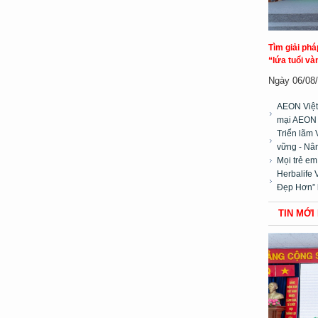
Tìm giải ph
“lứa tuổi và
Ngày 06/08/2
AEON Việt
mại AEON
Triển lãm 
vững - Nân
Mọi trẻ e
Herbalife 
Đẹp Hơn” 
TIN MỚI