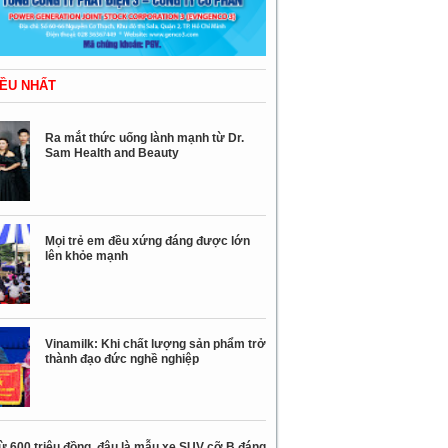
ỀU NHẤT
Ra mắt thức uống lành mạnh từ Dr.
Sam Health and Beauty
Mọi trẻ em đều xứng đáng được lớn
lên khỏe mạnh
Vinamilk: Khi chất lượng sản phẩm trở
thành đạo đức nghề nghiệp
ừ 600 triệu đồng, đâu là mẫu xe SUV cỡ B đáng