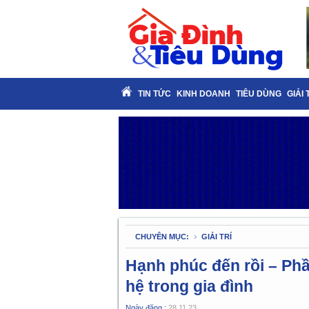
TIN TỨC
KINH DOANH
TIÊU DÙNG
GIẢI 
CHUYÊN MỤC:
GIẢI TRÍ
Hạnh phúc đến rồi – Phầ
hệ trong gia đình
Ngày đăng :
28.11.23