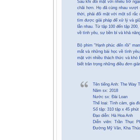
Sau khi đối mặt với nhiều trở ngạ
chãi hơn. Họ đã cùng nhau vượt 
thời, phải đối mặt với một số rắc
tìm được giải pháp để xử lý và gi
lẫn nhau. Từ tập 100 đến tập 200
về tình yêu, sự bền bỉ và khả năn
Bộ phim "Hạnh phúc đến rồi" man
mắt và những bài học về tình yêu,
mặt với nhiều thách thức và khó 
biết trân trọng những điều đơn gi
Tên tiếng Anh: The Way 
Năm sx: 2018
Nước sx: Đài Loan
Thể loại: Tình cảm, gia đ
Số tập: 310 tập x 45 phút
Đạo diễn: Hà Hoa Anh
Diễn viên: Trần Thục 
Đường Mỹ Vân, Kha Thú