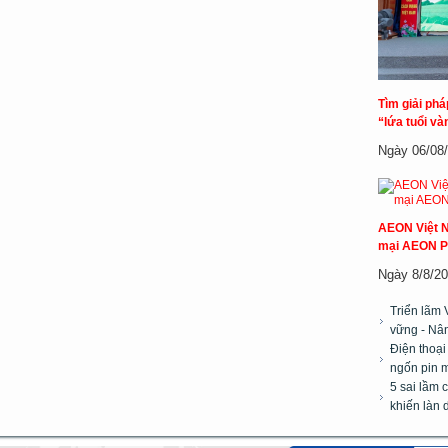
Tìm giải ph
“lứa tuổi và
Ngày 06/08/2
AEON Việt N
mại AEON P
Ngày 8/8/20
Triển lãm 
vững - Nân
Điện thoại
ngốn pin m
5 sai lầm 
khiến làn 