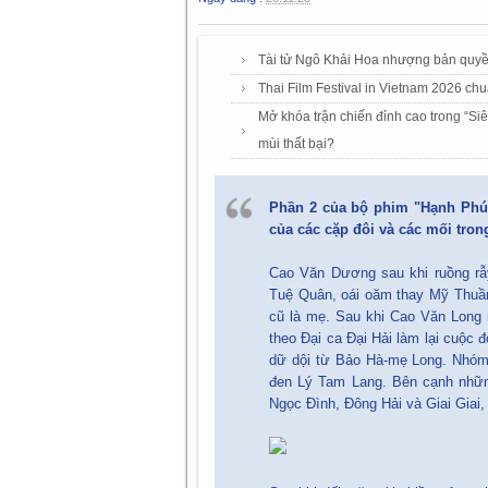
Tài tử Ngô Khải Hoa nhượng bản quyề
Thai Film Festival in Vietnam 2026 ch
Mở khóa trận chiến đỉnh cao trong “Si
mùi thất bại?
Phần 2 của bộ phim "Hạnh Phúc
của các cặp đôi và các mối tron
Cao Văn Dương sau khi ruồng rẫ
Tuệ Quân, oái oăm thay Mỹ Thuần 
cũ là mẹ. Sau khi Cao Văn Long r
theo Đại ca Đại Hải làm lại cuộc đ
dữ dội từ Bảo Hà-mẹ Long. Nhóm Đ
đen Lý Tam Lang. Bên cạnh những
Ngọc Đình, Đông Hải và Giai Giai