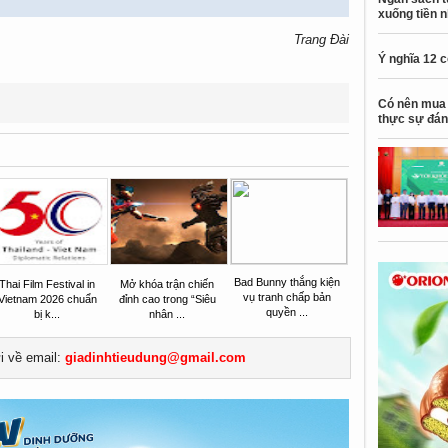
xuống tiền 
Trang Đài
Ý nghĩa 12 
Có nên mua 
thực sự đán
Bad Bunny thắng kiện
Thai Film Festival in
Mở khóa trận chiến
vụ tranh chấp bản
Vietnam 2026 chuẩn
đỉnh cao trong “Siêu
quyền ...
bị k...
nhân ...
ửi về email:
giadinhtieudung@gmail.com