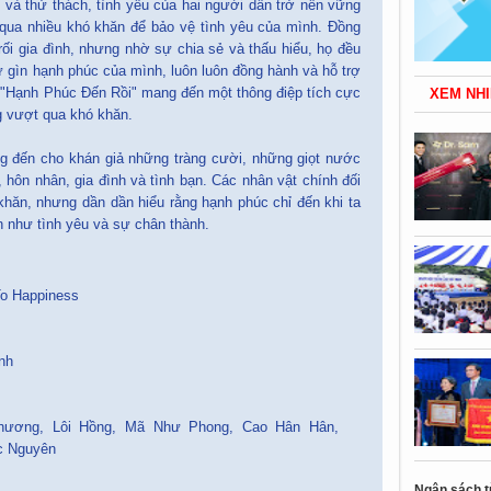
i và thử thách, tình yêu của hai người dần trở nên vững
qua nhiều khó khăn để bảo vệ tình yêu của mình. Đồng
 rối gia đình, nhưng nhờ sự chia sẻ và thấu hiểu, họ đều
ữ gìn hạnh phúc của mình, luôn luôn đồng hành và hỗ trợ
, "Hạnh Phúc Đến Rồi" mang đến một thông điệp tích cực
XEM NHI
g vượt qua khó khăn.
g đến cho khán giả những tràng cười, những giọt nước
 hôn nhân, gia đình và tình bạn. Các nhân vật chính đối
khăn, nhưng dần dần hiểu rằng hạnh phúc chỉ đến khi ta
ản như tình yêu và sự chân thành.
To Happiness
ình
Phương, Lôi Hồng, Mã Như Phong, Cao Hân Hân,
c Nguyên
Ngân sách t