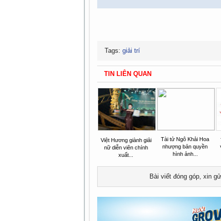
Tags:
giải trí
TIN LIÊN QUAN
Tài tử Ngô Khải Hoa
Việt Hương giành giải
nhượng bản quyền
nữ diễn viên chính
hình ảnh...
xuất...
Bài viết đóng góp, xin g