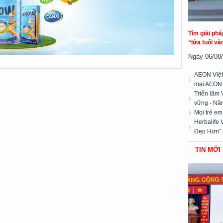
Tìm giải ph
“lứa tuổi và
Ngày 06/08/2
AEON Việt
mại AEON
Triển lãm 
vững - Nân
Mọi trẻ e
Herbalife 
Đẹp Hơn” 
TIN MỚI