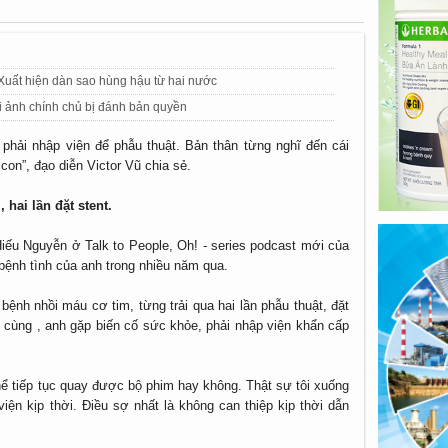
 Xuất hiện dàn sao hùng hậu từ hai nước
 ảnh chính chủ bị đánh bản quyền
i phải nhập viện để phẫu thuật. Bản thân từng nghĩ đến cái
con”, đạo diễn Victor Vũ chia sẻ.
 hai lần đặt stent.
Hiếu Nguyễn ở Talk to People, Oh! - series podcast mới của
 bệnh tình của anh trong nhiều năm qua.
ệnh nhồi máu cơ tim, từng trải qua hai lần phẫu thuật, đặt
 cùng , anh gặp biến cố sức khỏe, phải nhập viện khẩn cấp
thể tiếp tục quay được bộ phim hay không. Thật sự tôi xuống
viện kịp thời. Điều sợ nhất là không can thiệp kịp thời dẫn