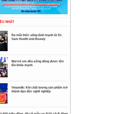
ỀU NHẤT
Ra mắt thức uống lành mạnh từ Dr.
Sam Health and Beauty
Mọi trẻ em đều xứng đáng được lớn
lên khỏe mạnh
Vinamilk: Khi chất lượng sản phẩm trở
thành đạo đức nghề nghiệp
ừ 600 triệu đồng, đâu là mẫu xe SUV cỡ B đáng