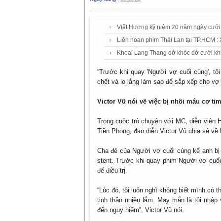
Việt Hương kỷ niệm 20 năm ngày cưới
Liên hoan phim Thái Lan tại TP.HCM :
Khoai Lang Thang dở khóc dở cười khi
“Trước khi quay 'Người vợ cuối cùng', tô
chết và lo lắng làm sao để sắp xếp cho vợ 
Victor Vũ nói về việc bị nhồi máu cơ tim,
Trong cuộc trò chuyện với MC, diễn viên 
Tiền Phong, đạo diễn Victor Vũ chia sẻ về
Cha đẻ của Người vợ cuối cùng kể anh bị b
stent. Trước khi quay phim Người vợ cuối
để điều trị.
“Lúc đó, tôi luôn nghĩ không biết mình có 
tinh thần nhiều lắm. May mắn là tôi nhập 
đến nguy hiểm”, Victor Vũ nói.