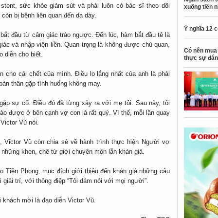
stent, sức khỏe giảm sút và phải luôn có bác sĩ theo dõi
xuống tiền 
còn bị bệnh liên quan đến dạ dày.
Ý nghĩa 12 
 bắt đầu từ cảm giác trào ngược. Đến lúc, hàm bắt đầu tê là
giác và nhập viện liền. Quan trọng là không được chủ quan,
Có nên mua 
o diễn cho biết.
thực sự đán
ần cho cái chết của mình. Điều lo lắng nhất của anh là phải
bản thân gặp tình huống không may.
gặp sự cố. Điều đó đã từng xảy ra với mẹ tôi. Sau này, tôi
ào được ở bên cạnh vợ con là rất quý. Vì thế, mỗi lần quay
Victor Vũ nói.
! , Victor Vũ còn chia sẻ về hành trình thực hiện Người vợ
 những khen, chê từ giới chuyên môn lẫn khán giả.
Báo Tiền Phong, mục đích giới thiệu đến khán giả những câu
giải trí, với thông điệp “Tôi dám nói với mọi người”.
 khách mời là đạo diễn Victor Vũ.