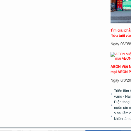
Tìm giải ph
“lứa tuổi và
Ngày 06/08/2
AEON Việt N
mại AEON P
Ngày 8/8/20
Triển lãm 
vững - Nân
Điện thoại
ngốn pin m
5 sai lầm 
khiến làn 