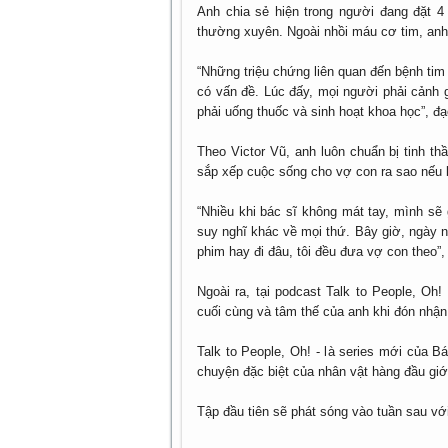
Anh chia sẻ hiện trong người đang đặt 4 
thường xuyên. Ngoài nhồi máu cơ tim, anh 
“Những triệu chứng liên quan đến bệnh tim
có vấn đề. Lúc đấy, mọi người phải cảnh 
phải uống thuốc và sinh hoạt khoa học”, đạ
Theo Victor Vũ, anh luôn chuẩn bị tinh th
sắp xếp cuộc sống cho vợ con ra sao nếu 
“Nhiều khi bác sĩ không mát tay, mình sẽ 
suy nghĩ khác về mọi thứ. Bây giờ, ngày n
phim hay đi đâu, tôi đều đưa vợ con theo”, 
Ngoài ra, tại podcast Talk to People, Oh
cuối cùng và tâm thế của anh khi đón nhận
Talk to People, Oh! - là series mới của 
chuyện đặc biệt của nhân vật hàng đầu giới 
Tập đầu tiên sẽ phát sóng vào tuần sau với