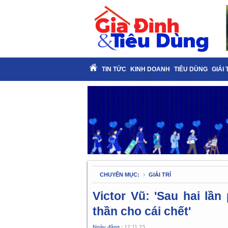
TIN TỨC
KINH DOANH
TIÊU DÙNG
GIẢI 
CHUYÊN MỤC:
GIẢI TRÍ
Victor Vũ: 'Sau hai lần 
thần cho cái chết'
Ngày đăng :
12.11.23