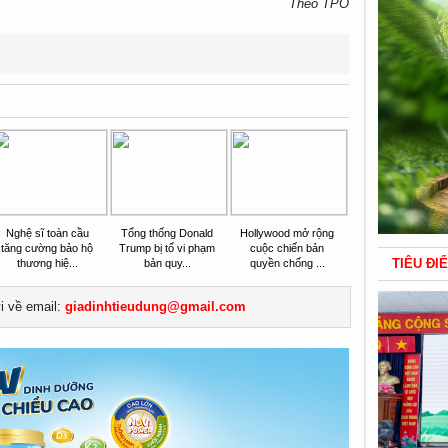
Theo TPO
Nghệ sĩ toàn cầu
Tổng thống Donald
Hollywood mở rộng
tăng cường bảo hộ
Trump bị tố vi phạm
cuộc chiến bản
TIÊU ĐI
thương hiệ...
bản quy...
quyền chống ...
ửi về email:
giadinhtieudung@gmail.com