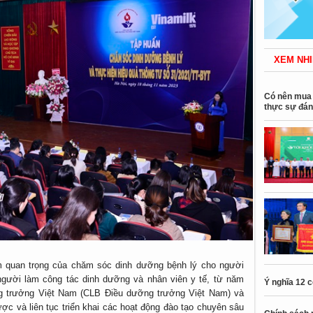
XEM NHI
Có nên mua 
thực sự đán
 quan trọng của chăm sóc dinh dưỡng bệnh lý cho người
người làm công tác dinh dưỡng và nhân viên y tế, từ năm
Ý nghĩa 12 
g trưởng Việt Nam (CLB Điều dưỡng trưởng Việt Nam) và
ược và liên tục triển khai các hoạt động đào tạo chuyên sâu