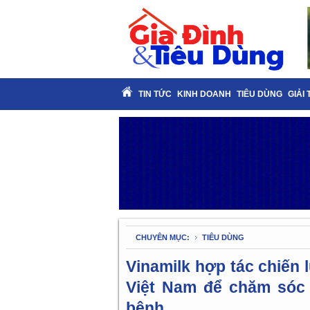
TIN TỨC
KINH DOANH
TIÊU DÙNG
GIẢI 
CHUYÊN MỤC:
TIÊU DÙNG
Vinamilk hợp tác chiến
Việt Nam để chăm sóc 
bệnh