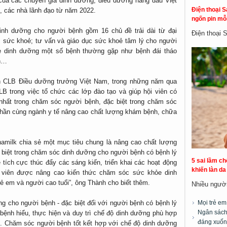
 của các chuyên gia dinh dưỡng, điều dưỡng hàng đầu Việt
Điện thoại S
, các nhà lãnh đạo từ năm 2022.
ngốn pin mỗi
inh dưỡng cho người bệnh gồm 16 chủ đề trải dài từ đại
Điện thoại 
c sức khoẻ; tư vấn và giáo dục sức khoẻ tâm lý cho người
ẻ dinh dưỡng một số bệnh thường gặp như bệnh đái tháo
ạn…
h CLB Điều dưỡng trưởng Việt Nam, trong những năm qua
B trong việc tổ chức các lớp đào tạo và giúp hội viên có
 nhất trong chăm sóc người bệnh, đặc biệt trong chăm sóc
phần cùng ngành y tế nâng cao chất lượng khám bệnh, chữa
inamilk chia sẻ một mục tiêu chung là nâng cao chất lượng
 biệt trong chăm sóc dinh dưỡng cho người bệnh có bệnh lý
5 sai lầm c
ẽ tích cực thúc đẩy các sáng kiến, triển khai các hoạt động
khiến làn d
i viên được nâng cao kiến thức chăm sóc sức khỏe dinh
rẻ em và người cao tuổi”, ông Thành cho biết thêm.
Nhiều người 
 cho người bệnh - đặc biệt đối với người bệnh có bệnh lý
Mọi trẻ e
Ngân sách 
i bệnh hiểu, thực hiện và duy trì chế độ dinh dưỡng phù hợp
đáng xuốn
. Chăm sóc người bệnh tốt kết hợp với chế độ dinh dưỡng