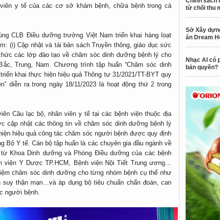
Chính sách 
viên y tế của các cơ sở khám bệnh, chữa bệnh trong cả
từ chối thu 
Sở Xây dựng
ng CLB Điều dưỡng trưởng Việt Nam triển khai hàng loạt
án Dream H
m: (i) Cập nhật và tái bản sách Truyền thông, giáo dục sức
 chức các lớp đào tạo về chăm sóc dinh dưỡng bệnh lý cho
Nhạc AI có p
 Bắc, Trung, Nam. Chương trình tập huấn “Chăm sóc dinh
bản quyền?
 triển khai thực hiện hiệu quả Thông tư 31/2021/TT-BYT quy
n” diễn ra trong ngày 18/11/2023 là hoạt động thứ 2 trong
viên Câu lạc bộ, nhân viên y tế tại các bệnh viện thuộc địa
ợc cập nhật các thông tin về chăm sóc dinh dưỡng bệnh lý
hiện hiệu quả công tác chăm sóc người bệnh được quy định
g Bộ Y tế. Cán bộ tập huấn là các chuyên gia đầu ngành về
 từ Khoa Dinh dưỡng và Phòng Điều dưỡng của các bệnh
h viện Y Dược TP.HCM, Bệnh viện Nội Tiết Trung ương…
ghiệm chăm sóc dinh dưỡng cho từng nhóm bệnh cụ thể như
h suy thận mạn…và áp dụng bộ tiêu chuẩn chẩn đoán, can
óc người bệnh.