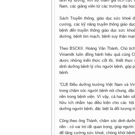
định kỹ lưỡng, với sự tham gia tích cực
Nam, các giảng viên từ các trường đại học
Sách Truyền thông, giáo dục sức khoẻ d
cương, các kỹ năng truyền thông giáo dụ
bệnh đến truyền thông giáo dục sức kho
đường, bệnh tim mạch, bệnh suy thận m
Theo BSCKII. Hoàng Văn Thành, Chủ tịc
Vinamilk luôn đồng hành hiệu quả cùng CL
được những kiến thức cốt lõi, thiết thực
dinh dưỡng bệnh lý cho người bệnh, góp 
bệnh.
“CLB Điều dưỡng trưởng Việt Nam và V
trong chăm sóc người bệnh nói chung, đặc
nền trong bệnh viện. Vì vậy, cả hai bên s
hữu ích nhằm tạo điều kiện cho các hộ
dưỡng người bệnh, đặc biệt là đối tượng t
Cũng theo ông Thành, chăm sóc dinh dưỡng
nền - có vai trò rất quan trọng, giúp ngườ
để tăng cường sức khoẻ, chóng khỏi bệnh