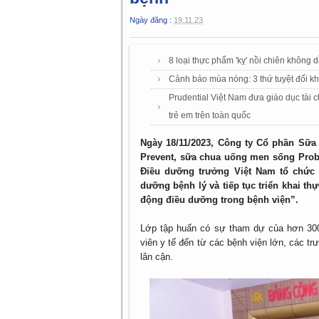
Ngày đăng :
19.11.23
8 loại thực phẩm 'kỵ' nồi chiên không 
Cảnh báo mùa nóng: 3 thứ tuyệt đối kh
Prudential Việt Nam đưa giáo dục tài 
trẻ em trên toàn quốc
Ngày 18/11/2023, Công ty Cổ phần Sữa
Prevent, sữa chua uống men sống Prob
Điều dưỡng trưởng Việt Nam tổ chức 
dưỡng bệnh lý và tiếp tục triển khai t
động điều dưỡng trong bệnh viện”.
Lớp tập huấn có sự tham dự của hơn 300 
viên y tế đến từ các bệnh viện lớn, các t
lân cận.