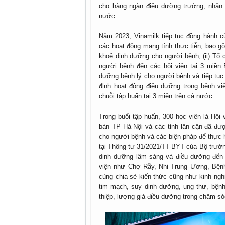
cho hàng ngàn điều dưỡng trưởng, nhân 
nước.
Năm 2023, Vinamilk tiếp tục đồng hành cù
các hoạt động mang tính thực tiễn, bao gồ
khoẻ dinh dưỡng cho người bệnh; (ii) Tổ
người bệnh đến các hội viên tại 3 miền
dưỡng bệnh lý cho người bệnh và tiếp tục
định hoạt động điều dưỡng trong bệnh việ
chuỗi tập huấn tại 3 miền trên cả nước.
Trong buổi tập huấn, 300 học viên là Hội 
bàn TP Hà Nội và các tỉnh lân cận đã đư
cho người bệnh và các biện pháp để thực 
tại Thông tư 31/2021/TT-BYT của Bộ trưởn
dinh dưỡng lâm sàng và điều dưỡng đến
viện như Chợ Rẫy, Nhi Trung Ương, Bện
cùng chia sẻ kiến thức cũng như kinh n
tim mạch, suy dinh dưỡng, ung thư, bện
thiệp, lượng giá điều dưỡng trong chăm s