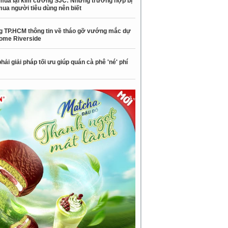
mua lại kim cương SJC: Những trường hợp bị
mua người tiêu dùng nên biết
 TP.HCM thông tin về tháo gỡ vướng mắc dự
ome Riverside
hải giải pháp tối ưu giúp quán cà phê 'né' phí