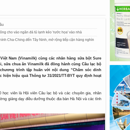
dầu
ông cho vào ngăn đá tủ lạnh kẻo 'rước họa' vào nhà
chính Cha-Ching đến Tây Ninh, mở rộng tiếp cận hàng nghìn
 Việt Nam (Vinamilk) cùng các nhãn hàng sữa bột Sure
i, sữa chua ăn Vinamilk đã đồng hành cùng Câu lạc bộ
chương trình tập huấn với nội dung “Chăm sóc dinh
hực hiện hiệu quả Thông tư 31/2021/TT-BYT quy định hoạt
học viên là Hội viên Câu lạc bộ và các chuyên gia, nhân
rường giảng dạy điều dưỡng thuộc địa bàn Hà Nội và các tỉnh