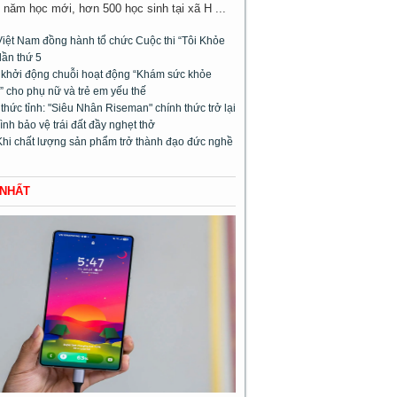
năm học mới, hơn 500 học sinh tại xã H ...
Việt Nam đồng hành tổ chức Cuộc thi “Tôi Khỏe
lần thứ 5
l khởi động chuỗi hoạt động “Khám sức khỏe
 cho phụ nữ và trẻ em yếu thế
hức tỉnh: "Siêu Nhân Riseman" chính thức trở lại
rình bảo vệ trái đất đầy nghẹt thở
Khi chất lượng sản phẩm trở thành đạo đức nghề
 NHẤT