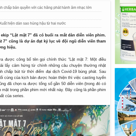
nh chấp bản quyền với các hãng phát hành âm nhạc lớn
 Xuất hiện dàn sao hùng hậu từ hai nước
, ekip “Lật mặt 7” đã có buổi ra mắt dàn diễn viên phim.
ặt 7” cũng là dự án đạt kỷ lục về đội ngũ diễn viên tham
ơng hiệu.
a được công bố tên gọi chính thức “Lật mặt 7: Một điều
ải lấy cảm hứng từ chính những câu chuyện thường nhật
h chấp bút từ thời điểm đại dịch Covid-19 bùng phát. Sau
ối cùng của kịch bản được hoàn thiện thì việc casting tuyển
cũng đã chọn ra được tổng số gần 50 diễn viên (trong đó có
óp mặt trong phần phim mới nhất này. Đây cũng là phần phim
ất của series.