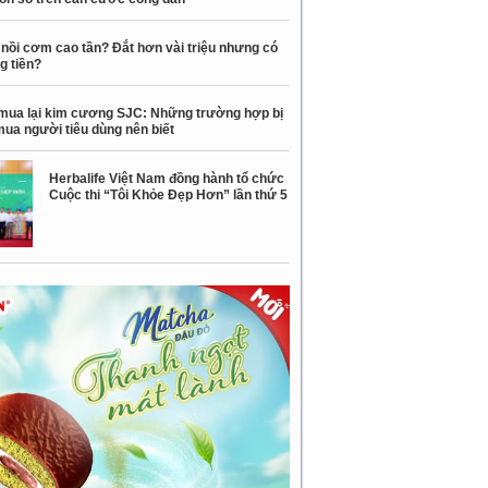
nồi cơm cao tần? Đắt hơn vài triệu nhưng có
g tiền?
mua lại kim cương SJC: Những trường hợp bị
mua người tiêu dùng nên biết
Herbalife Việt Nam đồng hành tổ chức
Cuộc thi “Tôi Khỏe Đẹp Hơn” lần thứ 5