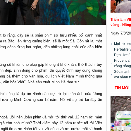
Triển lãm VI
vững - Nâng
Ngày 7/8/20
ết lộ rằng, đây sẽ là phần phim sở hữu nhiều bối cảnh nhất
 ra Bắc, lên rừng xuống biển, sẽ là một Sài Gòn rất lạ, một
Mọi trẻ e
hững cánh rừng bạt ngàn, đến những làng chài của dân biển
Herbalife 
Đẹp Hơn” 
Prudentia
cũng sẽ khiến cho ekip gặp không ít khó khăn, thử thách, tuy
cộng đồng”
h đẹp, sinh động cho phim, thì quyết định này cũng không
Sức mạnh t
g bá thêm cho văn hóa, du lịch Việt Nam mình thông qua
với hành t
 văn hóa Việt”. Nhà sản xuất Minh Hà tâm sự.
TIN MỚI
ước” cũng là dự án đánh dấu sự trở lại màn ảnh của “Jang
 Trương Minh Cường sau 12 năm. Nói về sự trở lại đầy ấn
 ngoài đời nên đoàn phim đã mời tôi thử vai. 12 năm rời màn
án giả còn nhớ mình? Thời điểm này 12 năm trước tôi rời Việt
 ngồi ăn cơm đoàn tôi vui vô cùng và rơi nước mắt vì hạnh