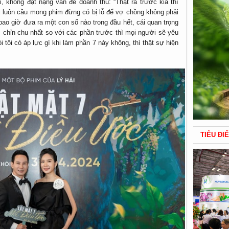
, không đặt nặng vấn đề doanh thu: “Thật ra trước kia thì
tôi luôn cầu mong phim đừng có bị lỗ để vợ chồng không phải
bao giờ đưa ra một con số nào trong đầu hết, cái quan trọng
, chỉn chu nhất so với các phần trước thì mọi người sẽ yêu
 tôi có áp lực gì khi làm phần 7 này không, thì thật sự hiện
TIÊU ĐI