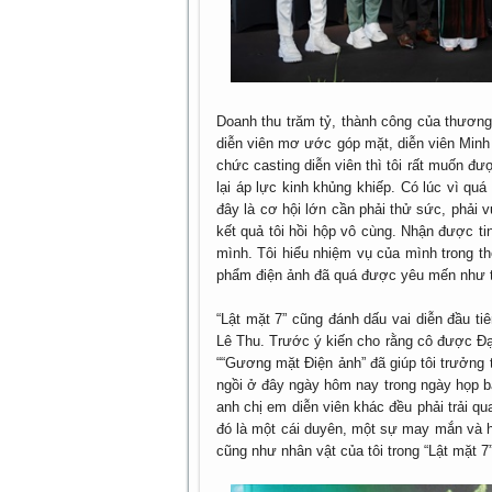
Doanh thu trăm tỷ, thành công của thương
diễn viên mơ ước góp mặt, diễn viên Minh 
chức casting diễn viên thì tôi rất muốn đư
lại áp lực kinh khủng khiếp. Có lúc vì quá 
đây là cơ hội lớn cần phải thử sức, phải 
kết quả tôi hồi hộp vô cùng. Nhận được tin 
mình. Tôi hiểu nhiệm vụ của mình trong th
phẩm điện ảnh đã quá được yêu mến như t
“Lật mặt 7” cũng đánh dấu vai diễn đầu t
Lê Thu. Trước ý kiến cho rằng cô được Đạo 
““Gương mặt Điện ảnh” đã giúp tôi trưởng 
ngồi ở đây ngày hôm nay trong ngày họp bá
anh chị em diễn viên khác đều phải trải qu
đó là một cái duyên, một sự may mắn và h
cũng như nhân vật của tôi trong “Lật mặt 7”