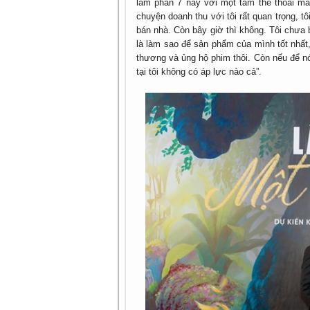
làm phần 7 này với một tâm thế thoải mái
chuyện doanh thu với tôi rất quan trọng, 
bán nhà. Còn bây giờ thì không. Tôi chưa 
là làm sao để sản phẩm của mình tốt nhất
thương và ủng hộ phim thôi. Còn nếu để nói
tại tôi không có áp lực nào cả”.