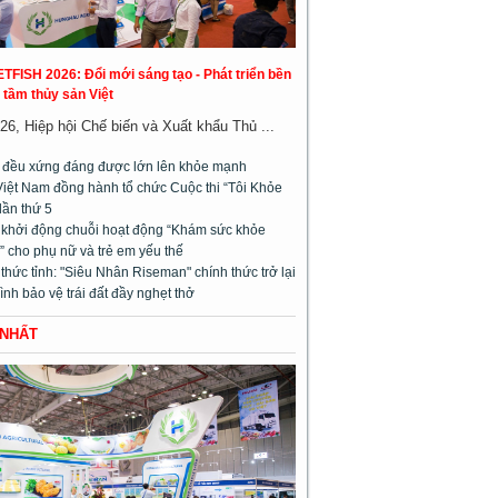
ETFISH 2026: Đổi mới sáng tạo - Phát triển bền
 tầm thủy sản Việt
26, Hiệp hội Chế biến và Xuất khẩu Thủ ...
m đều xứng đáng được lớn lên khỏe mạnh
Việt Nam đồng hành tổ chức Cuộc thi “Tôi Khỏe
lần thứ 5
l khởi động chuỗi hoạt động “Khám sức khỏe
 cho phụ nữ và trẻ em yếu thế
hức tỉnh: "Siêu Nhân Riseman" chính thức trở lại
rình bảo vệ trái đất đầy nghẹt thở
 NHẤT