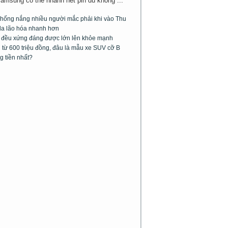
Samsung có thể nhanh hết pin dù không ...
chống nắng nhiều người mắc phải khi vào Thu
da lão hóa nhanh hơn
m đều xứng đáng được lớn lên khỏe mạnh
từ 600 triệu đồng, đâu là mẫu xe SUV cỡ B
g tiền nhất?