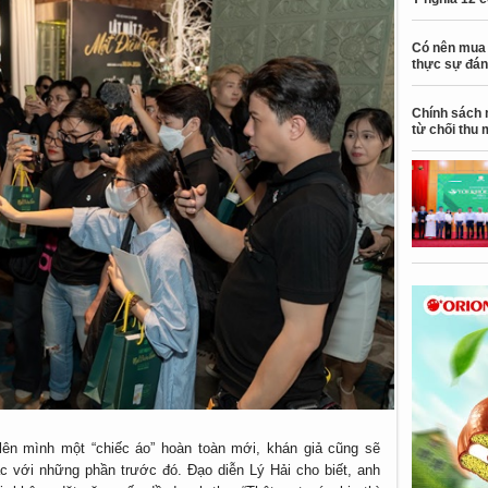
Có nên mua 
thực sự đán
Chính sách 
từ chối thu 
lên mình một “chiếc áo” hoàn toàn mới, khán giả cũng sẽ
c với những phần trước đó. Đạo diễn Lý Hải cho biết, anh