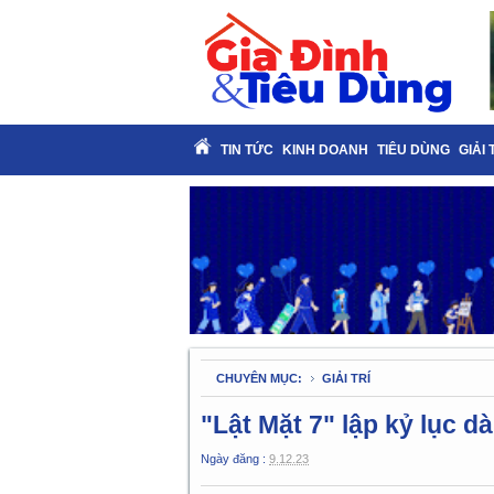
TIN TỨC
KINH DOANH
TIÊU DÙNG
GIẢI 
CHUYÊN MỤC:
GIẢI TRÍ
"Lật Mặt 7" lập kỷ lục d
Ngày đăng :
9.12.23