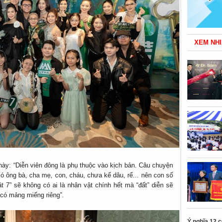
XEM NHI
 này: “Diễn viên đông là phụ thuộc vào kịch bản. Câu chuyện
 có ông bà, cha mẹ, con, cháu, chưa kể dâu, rể... nên con số
ặt 7” sẽ không có ai là nhân vật chính hết mà “đất” diễn sẽ
 có mảng miếng riêng”.
Ý nghĩa 12 