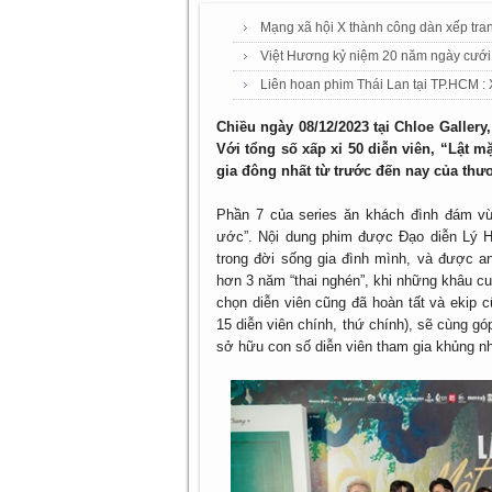
Mạng xã hội X thành công dàn xếp tra
Việt Hương kỷ niệm 20 năm ngày cưới
Liên hoan phim Thái Lan tại TP.HCM :
Chiều ngày 08/12/2023 tại Chloe Gallery
Với tổng số xấp xỉ 50 diễn viên, “Lật m
gia đông nhất từ trước đến nay của thư
Phần 7 của series ăn khách đình đám vừ
ước”. Nội dung phim được Đạo diễn Lý H
trong đời sống gia đình mình, và được an
hơn 3 năm “thai nghén”, khi những khâu cu
chọn diễn viên cũng đã hoàn tất và ekip 
15 diễn viên chính, thứ chính), sẽ cùng g
sở hữu con số diễn viên tham gia khủng nh