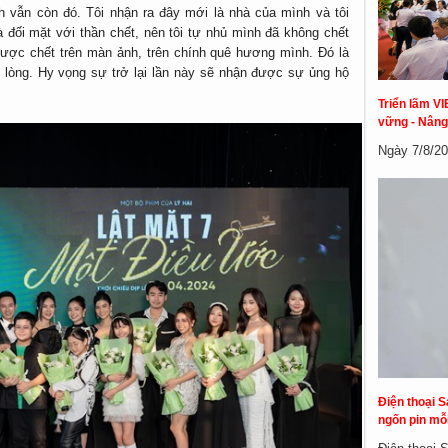
nh vẫn còn đó. Tôi nhận ra đây mới là nhà của mình và tôi
à đối mặt với thần chết, nên tôi tự nhủ mình đã không chết
được chết trên màn ảnh, trên chính quê hương mình. Đó là
t lòng. Hy vọng sự trở lại lần này sẽ nhận được sự ủng hộ
Triển lãm VI
vững - Nâng
Ngày 7/8/20
Điện thoại S
ngốn pin mỗi