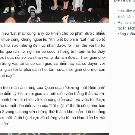
Điện thoại 
5 sai lầm 
khiến làn 
Mọi trẻ e
Ngân sách 
 hiệu “Lật mặt” cũng là lý do khiến cho bộ phim được nhiều
đáng xuốn
Khuê cũng không ngoại lệ: “Khi biết bộ phim “Lật mặt” có tổ
ợc thử sức, nhưng đến lúc nhận được lời mời thử vai thì tôi
lo, quá run, tôi nghĩ sẽ bỏ cuộc, nhưng tĩnh tâm lại tôi thấy
vượt qua nỗi sợ bản thân và tôi đã làm được. Thời gian chờ
trúng vai, tôi lại có cảm giác vai diễn này rất có duyên với
ời gian tới là phải dành hết tâm sức, thời gian cho một sản
hế này”.
iên trên màn ảnh rộng của Quán quân “Gương mặt Điện ảnh”
diễn Lý Hải ưu ái giao vai, nữ diễn viên thẳng thắn trả lời:
thành hơn rất nhiều về khả năng diễn xuất, và việc tôi được
o ra mắt dàn diễn viên của “Lật mặt 7” thì tôi cũng như bao
a 2 vòng casting với những thử thách khó nhằn. Tôi tin rằng
ơn hết là tôi hội được đủ những yếu tố mà Đạo diễn Lý Hải
 cần”.