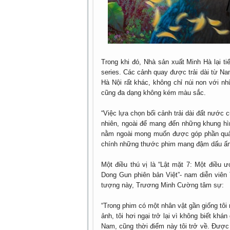
Trong khi đó, Nhà sản xuất Minh Hà lại ti
series. Các cảnh quay được trải dài từ Nam
Hà Nội rất khác, không chỉ núi non với n
cũng đa dạng không kém màu sắc.
“Việc lựa chọn bối cảnh trải dài đất nước 
nhiên, ngoài để mang đến những khung hìn
nằm ngoài mong muốn được góp phần quản
chính những thước phim mang đậm dấu ấn,
Một điều thú vị là “Lật mặt 7: Một điều 
Dong Gun phiên bản Việt”- nam diễn viên
tượng này, Trương Minh Cường tâm sự:
“Trong phim có một nhân vật gần giống tôi
ảnh, tôi hơi ngại trở lại vì không biết kh
Nam, cũng thời điểm này tôi trở về. Được