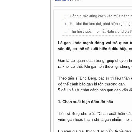
Uống nước đúng cách vào mùa nắng 
Ho, khó thở kéo dài, phát hiện xẹp một
Thu hồi thuốc nhỏ mắt Natri clorid 0,9
Lá gan khỏe mạnh đóng vai trò quan tr
vấn đề, cơ thể sẽ xuất hiện 5 dấu hiệu 
Gan là cơ quan quan trọng, giúp chuyển h
ra khỏi cơ thể. Khi gan tổn thương, chúng 
Theo tiến sĩ Eric Berg, bác sĩ trị liệu th
có thể cảnh báo gan bị tổn thương gan.
5 dấu hiệu ở chân cảnh báo gan gặp vấn đ
1. Chân xuất hiện đốm đỏ nâu
Tiến sĩ Berg cho biết: “Chân xuất hiện c
viêm gan hoặc thậm chí là gan nhiễm mỡ tiế
Chuyên gia giải thích: “Các vấn đề về ga