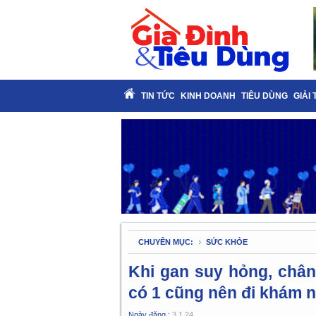
TIN TỨC
KINH DOANH
TIÊU DÙNG
GIẢI 
CHUYÊN MỤC:
SỨC KHỎE
Khi gan suy hỏng, chân
có 1 cũng nên đi khám 
Ngày đăng :
3.1.24