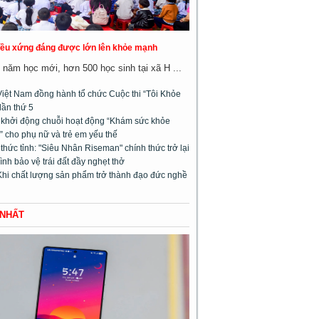
đều xứng đáng được lớn lên khỏe mạnh
năm học mới, hơn 500 học sinh tại xã H ...
Việt Nam đồng hành tổ chức Cuộc thi “Tôi Khỏe
lần thứ 5
l khởi động chuỗi hoạt động “Khám sức khỏe
 cho phụ nữ và trẻ em yếu thế
hức tỉnh: "Siêu Nhân Riseman" chính thức trở lại
rình bảo vệ trái đất đầy nghẹt thở
Khi chất lượng sản phẩm trở thành đạo đức nghề
 NHẤT