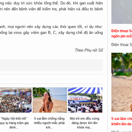
ng việc duy trì sức khỏe tổng thể. Do đó, khi gan xuất hiện
i nên đến bệnh viện để kiểm tra, phát hiện và điều trị bệnh
nh, mọi người nên xây dựng các thói quen tốt, ví dụ như:
Điện thoại S
ống lại virus gây viêm gan B, C; xây dựng chế độ ăn uống
ngốn pin mỗi
Điện thoại 
Theo Phụ nữ Số
5 sai lầm c
“Ngày hội thôi nôi”
5 sai lầm chống nắng
Mọi trẻ em đều xứng
quy tụ hàng trăm gia
nhiều người mắc phải
đáng được lớn lên
khiến làn d
đình...
khi...
khỏe mạ...