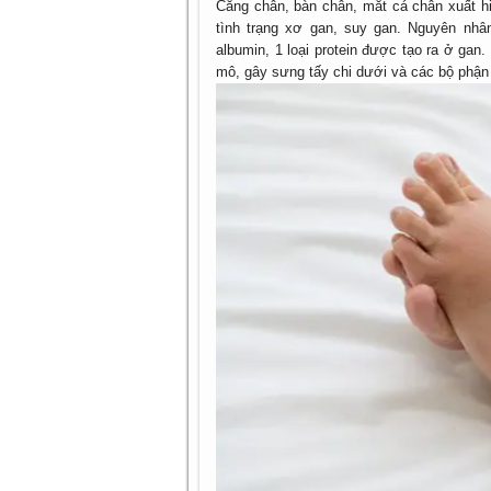
Cẳng chân, bàn chân, mắt cá chân xuất hi
tình trạng xơ gan, suy gan. Nguyên nhâ
albumin, 1 loại protein được tạo ra ở gan
mô, gây sưng tấy chi dưới và các bộ phận 