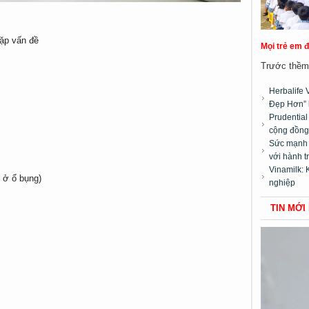
ặp vấn đề
Mọi trẻ em 
Trước thềm 
Herbalife 
Đẹp Hơn” 
Prudentia
cộng đồng”
Sức mạnh t
với hành t
Vinamilk: 
h ở ổ bụng)
nghiệp
TIN MỚI