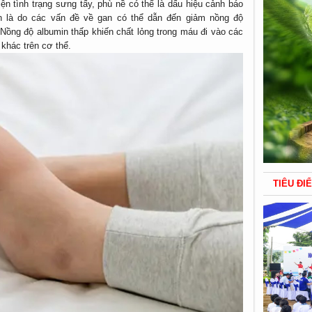
ện tình trạng sưng tấy, phù nề có thể là dấu hiệu cảnh báo
n là do các vấn đề về gan có thể dẫn đến giảm nồng độ
. Nồng độ albumin thấp khiến chất lỏng trong máu đi vào các
khác trên cơ thể.
TIÊU ĐI