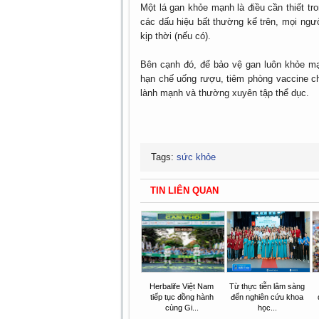
Một lá gan khỏe mạnh là điều cần thiết tro
các dấu hiệu bất thường kể trên, mọi ngườ
kịp thời (nếu có).
Bên cạnh đó, để bảo vệ gan luôn khỏe mạ
hạn chế uống rượu, tiêm phòng vaccine ch
lành mạnh và thường xuyên tập thể dục.
Tags:
sức khỏe
TIN LIÊN QUAN
Herbalife Việt Nam
Từ thực tiễn lâm sàng
tiếp tục đồng hành
đến nghiên cứu khoa
cùng Gi...
học...