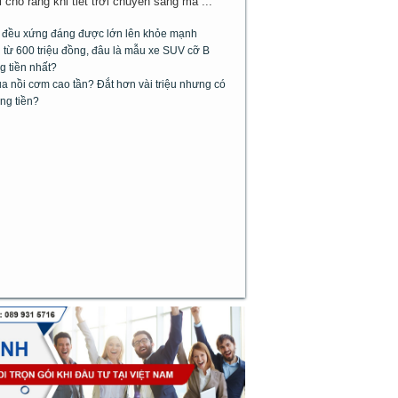
cho rằng khi tiết trời chuyển sang má ...
m đều xứng đáng được lớn lên khỏe mạnh
từ 600 triệu đồng, đâu là mẫu xe SUV cỡ B
g tiền nhất?
 nồi cơm cao tần? Đắt hơn vài triệu nhưng có
ng tiền?