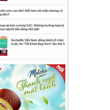
nồi cơm cao tần? Đắt hơn vài triệu nhưng có
g tiền?
mua lại kim cương SJC: Những trường hợp bị
mua người tiêu dùng nên biết
Herbalife Việt Nam đồng hành tổ chức
Cuộc thi “Tôi Khỏe Đẹp Hơn” lần thứ 5