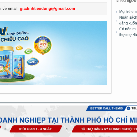
Nhiều người 
ửi về email:
giadinhtieudung@gmail.com
Mọi trẻ e
Ngân sách 
đáng xuốn
Có nên mua
thực sự đá