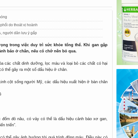
nóng
 phổi do thoát vị hoành
%, người dân lưu ý gấp
ọng trong việc duy trì sức khỏe tổng thể. Khi gan gặp
cảnh báo ở chân, nếu có chớ nên bỏ qua.
óa các chất dinh dưỡng, lọc máu và loại bỏ các chất có hại
có thể gây ra một số dấu hiệu ở chân.
ần kinh cột sống người Mỹ, các dấu hiệu xuất hiện ở bàn chân
ề
ác đốm đỏ nâu, có vảy có thể là dấu hiệu cảnh báo xơ gan,
n triển”.
n có thể gây ảnh hưởng tới quá trình đông máu. Điều này có