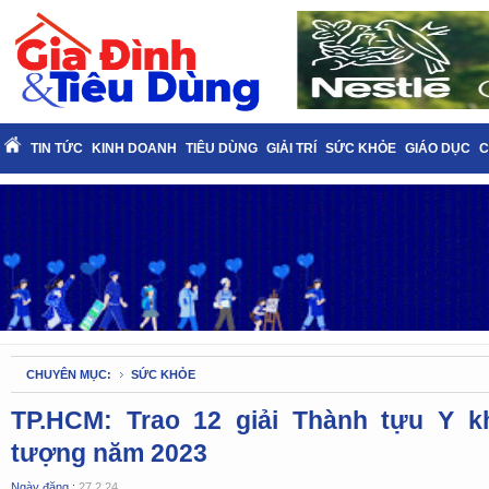
TIN TỨC
KINH DOANH
TIÊU DÙNG
GIẢI TRÍ
SỨC KHỎE
GIÁO DỤC
C
CHUYÊN MỤC:
SỨC KHỎE
TP.HCM: Trao 12 giải Thành tựu Y k
tượng năm 2023
Ngày đăng :
27.2.24