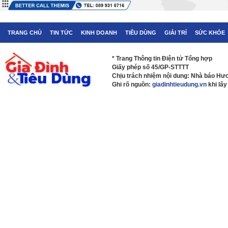
TRANG CHỦ
TIN TỨC
KINH DOANH
TIÊU DÙNG
GIẢI TRÍ
SỨC KHỎE
* Trang Thông tin Điện tử Tổng hợp
Giấy phép số 45/GP-STTTT
Chịu trách nhiệm nội dung: Nhà báo H
Ghi rõ nguồn:
giadinhtieudung.vn
khi lấy