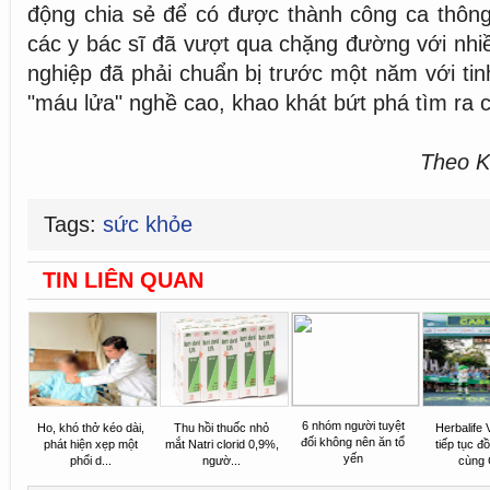
động chia sẻ để có được thành công ca thông 
các y bác sĩ đã vượt qua chặng đường với nhiề
nghiệp đã phải chuẩn bị trước một năm với tin
"máu lửa" nghề cao, khao khát bứt phá tìm ra c
Theo K
Tags:
sức khỏe
TIN LIÊN QUAN
6 nhóm người tuyệt
Ho, khó thở kéo dài,
Thu hồi thuốc nhỏ
Herbalife 
đối không nên ăn tổ
phát hiện xẹp một
mắt Natri clorid 0,9%,
tiếp tục đ
yến
phổi d...
ngườ...
cùng G