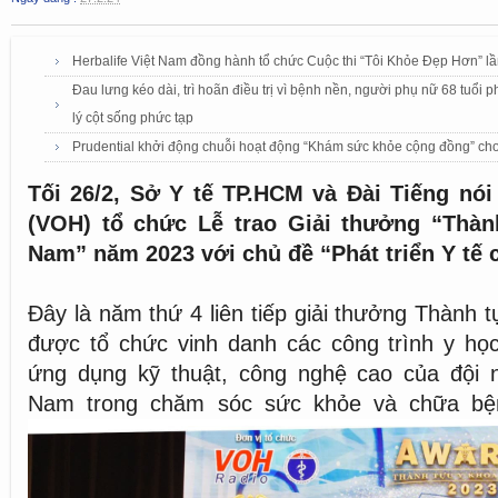
Herbalife Việt Nam đồng hành tổ chức Cuộc thi “Tôi Khỏe Đẹp Hơn” lầ
Đau lưng kéo dài, trì hoãn điều trị vì bệnh nền, người phụ nữ 68 tuổi 
lý cột sống phức tạp
Prudential khởi động chuỗi hoạt động “Khám sức khỏe cộng đồng” cho
Tối 26/2, Sở Y tế TP.HCM và Đài Tiếng nó
(VOH) tổ chức Lễ trao Giải thưởng “Thàn
Nam” năm 2023 với chủ đề “Phát triển Y tế 
Đây là năm thứ 4 liên tiếp giải thưởng Thành 
được tổ chức vinh danh các công trình y học t
ứng dụng kỹ thuật, công nghệ cao của đội n
Nam trong chăm sóc sức khỏe và chữa bệ