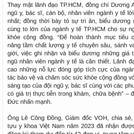
Thay mặt lãnh đạo TP.HCM, đồng chí Dương A
ngũ y, bác sĩ, cán bộ, nhân viên ngành y tế l
nhất; đồng thời bày tỏ sự tri ân, biểu dươn
cùng to lớn của ngành y tế TP.HCM cho sự n
khỏe cộng đồng. “Để hoàn thành mục tiêu 
nâng tầm chất lượng y tế chuyên sâu, sánh va
giới, việc ghi nhận và biểu dương những giá t
ngũ nhân viên ngành y tế là cần thiết. Lãnh 
cao những nỗ lực đóng góp tích cực của ngàn
tác bảo vệ và chăm sóc sức khỏe cộng đồng v
sáng tạo của đội ngũ y, bác sĩ cùng với các p
có giá trị thực tiễn trong khám, chữa bệnh” –
Đức nhấn mạnh.
Ông Lê Công Đồng, Giám đốc VOH, chia sẻ,
tựu y khoa Việt Nam năm 2023 đã nhận được 