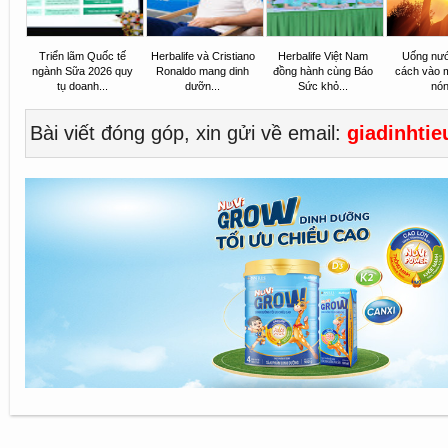
Triển lãm Quốc tế
Herbalife và Cristiano
Herbalife Việt Nam
Uống nư
ngành Sữa 2026 quy
Ronaldo mang dinh
đồng hành cùng Báo
cách vào 
tụ doanh...
dưỡn...
Sức khỏ...
nó
Bài viết đóng góp, xin gửi về email:
giadinhti