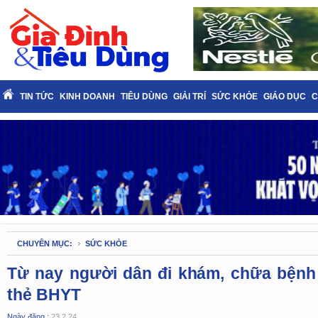
TIN TỨC
KINH DOANH
TIÊU DÙNG
GIẢI TRÍ
SỨC KHỎE
GIÁO DỤC
C
CHUYÊN MỤC:
SỨC KHỎE
Từ nay người dân đi khám, chữa bện
thẻ BHYT
Ngày đăng :
23.2.24