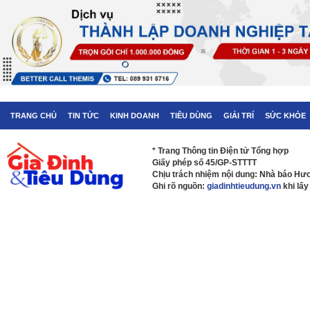
TRANG CHỦ
TIN TỨC
KINH DOANH
TIÊU DÙNG
GIẢI TRÍ
SỨC KHỎE
* Trang Thông tin Điện tử Tổng hợp
Giấy phép số 45/GP-STTTT
Chịu trách nhiệm nội dung: Nhà báo H
Ghi rõ nguồn:
giadinhtieudung.vn
khi lấy