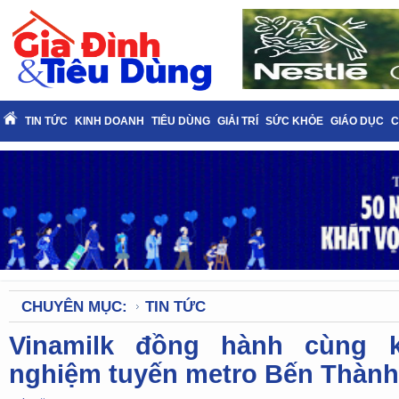
TIN TỨC
KINH DOANH
TIÊU DÙNG
GIẢI TRÍ
SỨC KHỎE
GIÁO DỤC
C
CHUYÊN MỤC:
TIN TỨC
Vinamilk đồng hành cùng k
nghiệm tuyến metro Bến Thành 