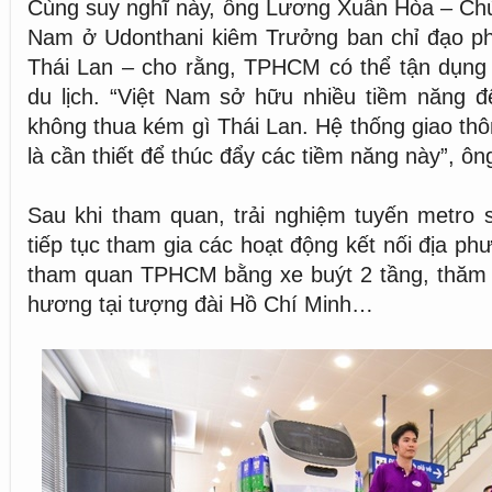
Cùng suy nghĩ này, ông Lương Xuân Hòa – Chủ 
Nam ở Udonthani kiêm Trưởng ban chỉ đạo ph
Thái Lan – cho rằng, TPHCM có thể tận dụng 
du lịch. “Việt Nam sở hữu nhiều tiềm năng để 
không thua kém gì Thái Lan. Hệ thống giao thô
là cần thiết để thúc đẩy các tiềm năng này”, ô
Sau khi tham quan, trải nghiệm tuyến metro 
tiếp tục tham gia các hoạt động kết nối địa p
tham quan TPHCM bằng xe buýt 2 tầng, thăm
hương tại tượng đài Hồ Chí Minh…