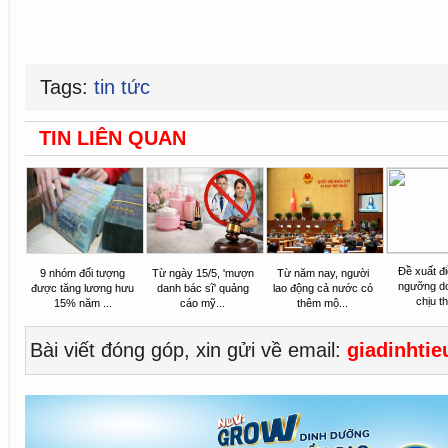
Tags:
tin tức
TIN LIÊN QUAN
Đề xuất đi
9 nhóm đối tượng
Từ ngày 15/5, 'mượn
Từ năm nay, người
ngưỡng d
được tăng lương hưu
danh bác sĩ' quảng
lao động cả nước có
chịu th
15% năm ...
cáo mỹ...
thêm mộ...
Bài viết đóng góp, xin gửi về email:
giadinhti