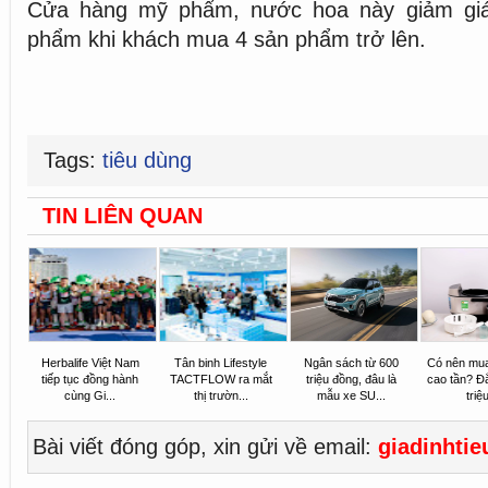
Cửa hàng mỹ phẩm, nước hoa này giảm gi
phẩm khi khách mua 4 sản phẩm trở lên.
Tags:
tiêu dùng
TIN LIÊN QUAN
Herbalife Việt Nam
Tân binh Lifestyle
Ngân sách từ 600
Có nên mu
tiếp tục đồng hành
TACTFLOW ra mắt
triệu đồng, đâu là
cao tần? Đ
cùng Gi...
thị trườn...
mẫu xe SU...
triệu
Bài viết đóng góp, xin gửi về email:
giadinhti