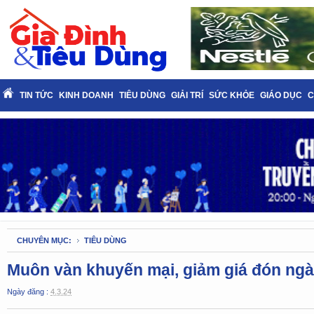
TIN TỨC
KINH DOANH
TIÊU DÙNG
GIẢI TRÍ
SỨC KHỎE
GIÁO DỤC
C
CHUYÊN MỤC:
TIÊU DÙNG
Muôn vàn khuyến mại, giảm giá đón ngà
Ngày đăng :
4.3.24