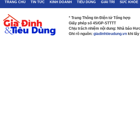
TRANG CHỦ
TIN TỨC
KINH DOANH
TIÊU DÙNG
GIẢI TRÍ
SỨC KHỎE
* Trang Thông tin Điện tử Tổng hợp
Giấy phép số 45/GP-STTTT
Chịu trách nhiệm nội dung: Nhà báo H
Ghi rõ nguồn:
giadinhtieudung.vn
khi lấy