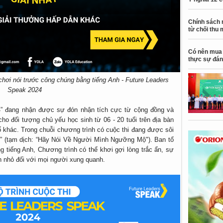
Chính sách 
từ chối thu 
Có nên mua 
thực sự đán
chơi nói trước công chúng bằng tiếng Anh - Future Leaders
Speak 2024
4” đang nhận được sự đón nhận tích cực từ cộng đồng và
cho đối tượng chủ yếu học sinh từ 06 - 20 tuổi trên địa bàn
 khác. Trong chuỗi chương trình có cuộc thi đang được sôi
o” (tạm dịch: “Hãy Nói Về Người Mình Ngưỡng Mộ"). Ban tổ
g tiếng Anh, Chương trình có thể khơi gợi lòng trắc ẩn, sự
n nhỏ đối với mọi người xung quanh.