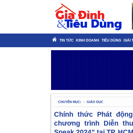
TIN TỨC
KINH DOANH
TIÊU DÙNG
GIẢI 
CHUYÊN MỤC:
GIÁO DỤC
Chính thức Phát động
chương trình Diễn thu
Speak 2024” tại TP. HCM