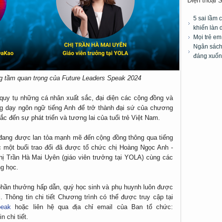
Điện thoại 
5 sai lầm 
khiến làn 
Mọi trẻ e
Ngân sách 
đáng xuốn
g tầm quan trọng của Future Leaders Speak 2024
quy tụ những cá nhân xuất sắc, đại diện các cộng đồng và
g dạy ngôn ngữ tiếng Anh để trở thành đại sứ của chương
c đến sự phát triển và tương lai của tuổi trẻ Việt Nam.
đang được lan tỏa mạnh mẽ đến cộng đồng thông qua tiếng
c một buổi trao đổi đã được tổ chức chị Hoàng Ngọc Anh -
ị Trần Hà Mai Uyên (giáo viên trưởng tại YOLA) cùng các
ng học.
 phần thưởng hấp dẫn, quý học sinh và phụ huynh luôn được
. Thông tin chi tiết Chương trình có thể được truy cập tại
peak
hoặc liên hệ qua địa chỉ email của Ban tổ chức:
n chi tiết.