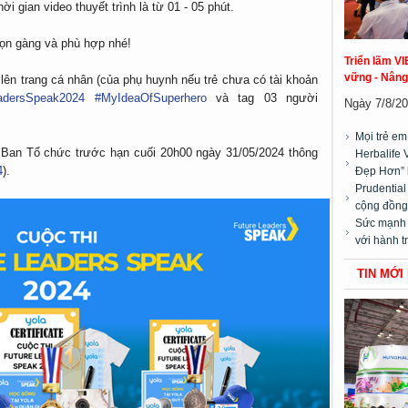
i gian video thuyết trình là từ 01 - 05 phút.
gọn gàng và phù hợp nhé!
Triển lãm VI
vững - Nâng
hi lên trang cá nhân (của phụ huynh nếu trẻ chưa có tài khoản
adersSpeak2024
#MyIdeaOfSuperhero
và tag 03 người
Ngày 7/8/20
Mọi trẻ e
về Ban Tổ chức trước hạn cuối 20h00 ngày 31/05/2024 thông
Herbalife 
4
).
Đẹp Hơn” 
Prudentia
cộng đồng”
Sức mạnh t
với hành t
TIN MỚI