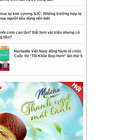
mua lại kim cương SJC: Những trường hợp bị
mua người tiêu dùng nên biết
nồi cơm cao tần? Đắt hơn vài triệu nhưng có
g tiền?
Herbalife Việt Nam đồng hành tổ chức
Cuộc thi “Tôi Khỏe Đẹp Hơn” lần thứ 5