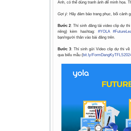
Anh, có thể dùng tranh ảnh để minh họa. Thờ
Gợi ý
: Hãy đảm bảo trang phục, bối cảnh 
Bước 2
: Thí sinh đăng tải video clip dự t
riêng) kèm hashtag:
#YOLA
#FutureLe
bạn/người thân vào bài đăng trên.
Bước 3
: Thí sinh gửi Video clip dự thi 
qua biểu mẫu (
bit.ly/FormDangKyTFLS202