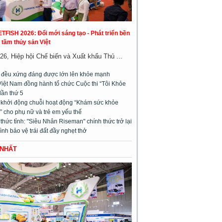
ETFISH 2026: Đổi mới sáng tạo - Phát triển bền
 tầm thủy sản Việt
26, Hiệp hội Chế biến và Xuất khẩu Thủ ...
m đều xứng đáng được lớn lên khỏe mạnh
Việt Nam đồng hành tổ chức Cuộc thi “Tôi Khỏe
lần thứ 5
l khởi động chuỗi hoạt động “Khám sức khỏe
 cho phụ nữ và trẻ em yếu thế
hức tỉnh: "Siêu Nhân Riseman" chính thức trở lại
rình bảo vệ trái đất đầy nghẹt thở
 NHẤT