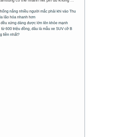
Samsung có thể nhanh hết pin dù không ...
chống nắng nhiều người mắc phải khi vào Thu
da lão hóa nhanh hơn
m đều xứng đáng được lớn lên khỏe mạnh
từ 600 triệu đồng, đâu là mẫu xe SUV cỡ B
g tiền nhất?