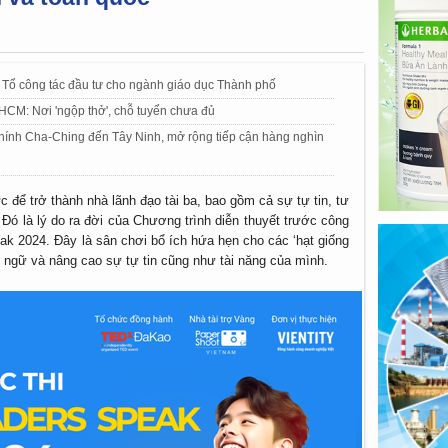
Tổ công tác đầu tư cho ngành giáo dục Thành phố
HCM: Nơi 'ngộp thở', chỗ tuyển chưa đủ
chính Cha-Ching đến Tây Ninh, mở rộng tiếp cận hàng nghìn
 để trở thành nhà lãnh đạo tài ba, bao gồm cả sự tự tin, tư
 Đó là lý do ra đời của Chương trình diễn thuyết trước công
ak 2024. Đây là sân chơi bổ ích hứa hẹn cho các ‘hạt giống
ại ngữ và nâng cao sự tự tin cũng như tài năng của mình.