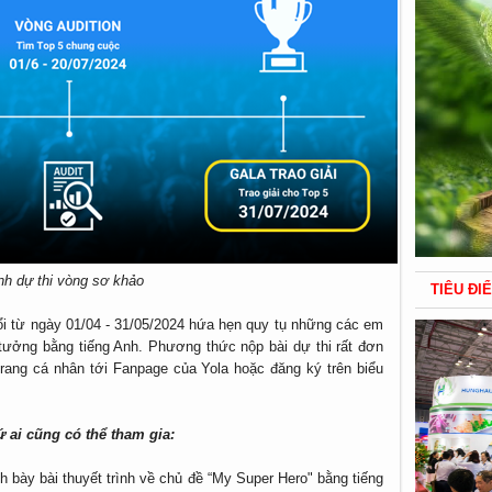
ình dự thi vòng sơ khảo
TIÊU ĐI
ổi từ ngày 01/04 - 31/05/2024 hứa hẹn quy tụ những các em
ý tưởng bằng tiếng Anh. Phương thức nộp bài dự thi rất đơn
 trang cá nhân tới Fanpage của Yola hoặc đăng ký trên biểu
 ai cũng có thể tham gia:
nh bày bài thuyết trình về chủ đề “My Super Hero" bằng tiếng