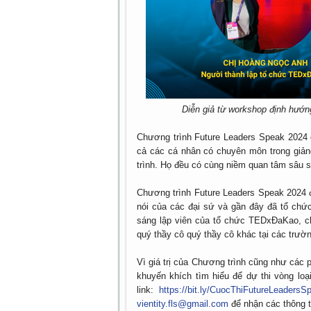
Diễn giả từ workshop định hướn
Chương trình Future Leaders Speak 2024 
cả các cá nhân có chuyên môn trong giản
trình. Họ đều có cùng niềm quan tâm sâu sắ
Chương trình Future Leaders Speak 2024 
nói của các đại sứ và gần đây đã tổ chứ
sáng lập viên của tổ chức TEDxĐaKao, ch
quý thầy cô quý thầy cô khác tại các trườ
Vì giá trị của Chương trình cũng như các
khuyến khích tìm hiểu để dự thi vòng loại
link:
https://bit.ly/CuocThiFutureLeadersS
vientity.fls@gmail.com
để nhận các thông ti